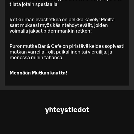
tilata jotain spesiaalia.
Retki ilman eväshetkeä on pelkkä kävely! Meiltä
saat mukaasi myös käsintehdyt eväät, joiden
voimalla jaksat pidemmänkin retken!
Puronmutka Bar & Cafe on piristävä keidas sopivasti
matkan varrella– olit paikallinen tai vierailija, ja
menossa mihin tahansa.
Mennään Mutkan kautta!
yhteystiedot