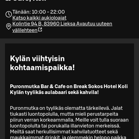
Tänään: 10:00 - 22:00
Katso kaikki aukioloajat
Kolintie 94 B, 83960 Lieksa
Avautuu uuteen
välilehteen
Kylän viihtyisin
kohtaamispaikka!
Puronmutka Bar & Cafe on Break Sokos Hotel Koli
Kylän tyylikäs aulabaari sekä kahvila!
Puronmutka on tyylikäs olematta tärkeilevä. Jalat
tiukasti luontopolulla, mutta mieli perustarpeita
piirun verran korkeammalla. Meille voit tulla suoraan
luontopolulta tai porukalla illanvieton merkeissä.
Meiltä saat herkullisimmat kahvilatuotteet sekä
maukkaimmat drinkit, ja olemmekin helppo paikka