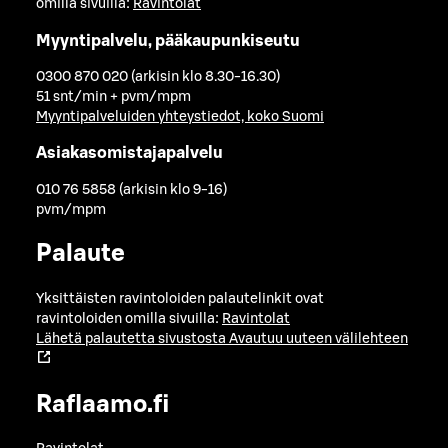
omilla sivuilla:
Ravintolat
Myyntipalvelu, pääkaupunkiseutu
0300 870 020 (arkisin klo 8.30-16.30)
51 snt/min + pvm/mpm
Myyntipalveluiden yhteystiedot, koko Suomi
Asiakasomistajapalvelu
010 76 5858 (arkisin klo 9-16)
pvm/mpm
Palaute
Yksittäisten ravintoloiden palautelinkit ovat
ravintoloiden omilla sivuilla:
Ravintolat
Lähetä palautetta sivustosta
Avautuu uuteen välilehteen
Raflaamo.fi