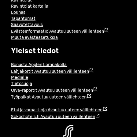
Ravintolat
Ravintolat kartalla
Lounas
Tapahtumat
Saavutettavuus
Evästeinformaatio
Avautuu uuteen välilehteen
Muuta evästeasetuksia
Yleiset tiedot
Bonusta Applen Lompakolla
Lahjakortit
Avautuu uuteen välilehteen
Medialle
Tietosuoja
Oiva-raportit
Avautuu uuteen välilehteen
Työpaikat
Avautuu uuteen välilehteen
Etsi ja varaa tiloja
Avautuu uuteen välilehteen
Sokoshotels.fi
Avautuu uuteen välilehteen