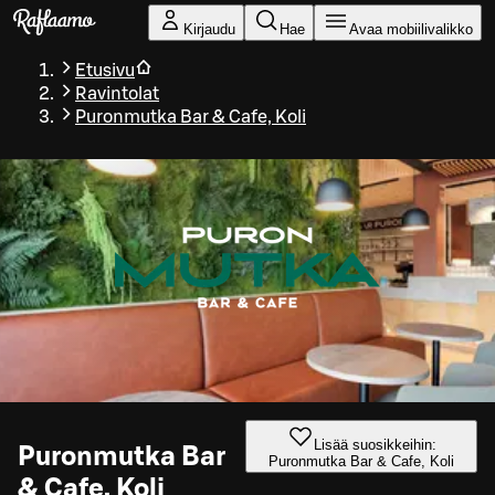
Siirry pääsisältöön
Kirjaudu
Hae
Avaa mobiilivalikko
Etusivu
Ravintolat
Puronmutka Bar & Cafe, Koli
Lisää suosikkeihin:
Puronmutka Bar
Puronmutka Bar & Cafe, Koli
& Cafe, Koli