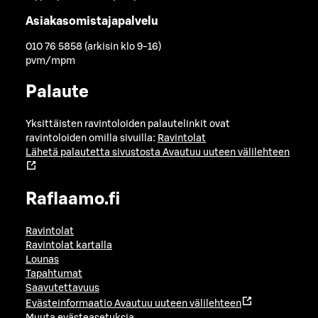
Asiakasomistajapalvelu
010 76 5858 (arkisin klo 9-16)
pvm/mpm
Palaute
Yksittäisten ravintoloiden palautelinkit ovat
ravintoloiden omilla sivuilla:
Ravintolat
Lähetä palautetta sivustosta
Avautuu uuteen välilehteen
Raflaamo.fi
Ravintolat
Ravintolat kartalla
Lounas
Tapahtumat
Saavutettavuus
Evästeinformaatio
Avautuu uuteen välilehteen
Muuta evästeasetuksia