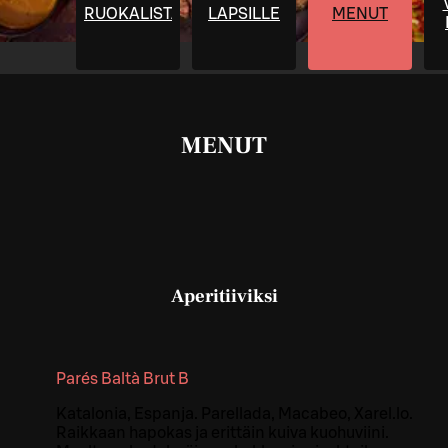
RUOKALISTA
LAPSILLE
MENUT
MENUT
Aperitiiviksi
Parés Baltà Brut B
Katalonia, Espanja. Parellada, Macabeo, Xarel.lo.
Raikkaan hapokas ja erittäin kuiva kuohuviini.