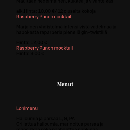
Maultaan hedelmäinen, kukkea ja vivahteikas
alk.
Hinta:
10,00 €
/
12 cl
useita kokoja
Raspberry Punch cocktail
Marjainen yhdistelmä intensiivistä vadelmaa ja
hapokasta raparperia pienellä gin-twistillä
Hinta:
12,00 €
Raspberry Punch mocktail
Hinta:
9,00 €
Menut
Lohimenu
Halloumia ja parsaa L, G, PÄ
Grillattua halloumia, marinoitua parsaa ja
mansikkaa sekä paahdettua pähkinää