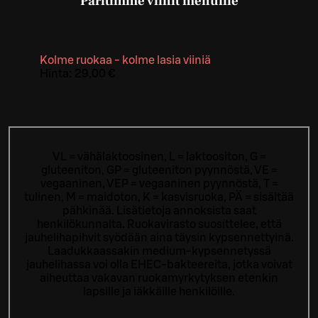
Paritimme viinit menuille
Kolme ruokaa - kolme lasia viiniä
Hinta:
29,00 €
VL = vähälaktoosinen, L = laktoositon, G =
gluteeniton, GP = gluteeniton pyynnöstä, VE =
vegaaninen, VEP = vegaaninen pyynnöstä, T =
tulinen, M = maidoton, K = kasvisruoka, PÄ = sisältää
pähkinää. Lisätietoja annoksista saat
henkilökunnalta.
Ruokavirasto suosittelee, että
jauhelihapihvit syödään aina täysin kypsennettyinä.
Laadukkaassakin medium-kypsennetyssä
jauhelihassa voi olla EHEC-bakteereita, jotka voivat
aiheuttaa vakavan ruokamyrkytyksen etenkin
lapsille ja iäkkäille henkilöille.