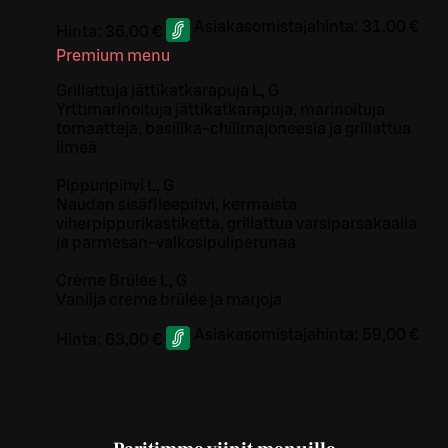
Asiakasomistajahinta:
31,00 €
Hinta:
36,00 €
Premium menu
Grillattuja jättikatkarapuja L, G
Yrttimarinoituja jättikatkarapuja, marinoituja
tomaatteja, basilika-chilimajoneesia ja grillattua
limeä
Pippuripihvi L, G
Naudan sisäfileepihvi, kermaista
viherpippurikastiketta, grillattua varsiparsakaalia
ja parmesan-valkosipuliperunaa
Crème Brûlée L, G
Vanilja crème brûlée ja marjoja
Asiakasomistajahinta:
59,00 €
Hinta:
63,00 €