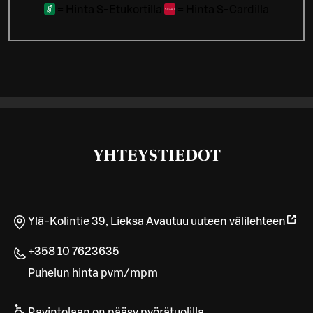
=
Hinta S-Etukortilla
=
Hinta S-Cardilla
YHTEYSTIEDOT
Ylä-Kolintie 39
,
Lieksa
Avautuu uuteen välilehteen
+358 10 7623635
Puhelun hinta pvm/mpm
Ravintolaan on pääsy pyörätuolilla