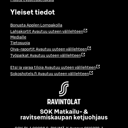
Yleiset tiedot
Bonusta Applen Lompakolla
Lahjakortit
Avautuu uuteen välilehteen
Medialle
Tietosuoja
Oiva-raportit
Avautuu uuteen välilehteen
Työpaikat
Avautuu uuteen välilehteen
Etsi ja varaa tiloja
Avautuu uuteen välilehteen
Sokoshotels.fi
Avautuu uuteen välilehteen
SOK Matkailu- &
ravitsemiskaupan ketjuohjaus