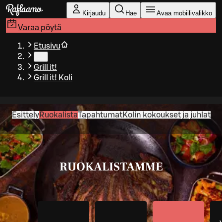
Siirry pääsisältöön
Kirjaudu
Hae
Avaa mobiilivalikko
Varaa pöytä
Etusivu
…
Grill it!
Grill it! Koli
Esittely
Ruokalista
Tapahtumat
Kolin kokoukset ja juhlat
RUOKALISTAMME