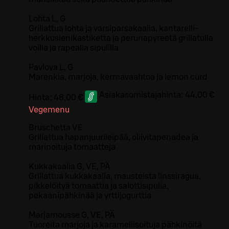
Lohta L, G
Grillattua lohta ja varsiparsakaalia, kantarelli-
herkkusienikastiketta ja perunapyreetä grillatulla
voilla ja rapealla sipulilla
Pavlova L, G
Marenkia, marjoja, kermavaahtoa ja lemon curd
Asiakasomistajahinta:
44,00 €
Hinta:
48,00 €
Vegemenu
Bruschetta VE
Grillattua hapanjuurileipää, oliivitapenadea ja
marinoituja tomaatteja
Kukkakaalia G, VE, PÄ
Grillattua kukkakaalia, mausteista linssiragua,
pikkelöityä tomaattia ja salottisipulia,
pekaanipähkinää ja yrttijogurttia
Marjamousse G, VE, PÄ
Tuoreita marjoja ja karamellisoituja pähkinöitä