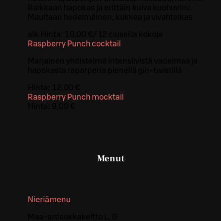
Raikkaan hapokas ja erittäin kuiva kuohuviini.
Maultaan hedelmäinen, kukkea ja vivahteikas
alk.
Hinta:
10,00 €
/
12 cl
useita kokoja
Raspberry Punch cocktail
Marjainen yhdistelmä intensiivistä vadelmaa ja
hapokasta raparperia pienellä gin-twistillä
Hinta:
12,00 €
Raspberry Punch mocktail
Hinta:
9,00 €
Menut
Nieriämenu
Maa-artisokkakeitto L, G