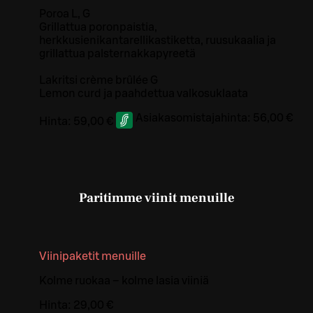
Poroa L, G
Grillattua poronpaistia,
herkkusienikantarellikastiketta, ruusukaalia ja
grillattua palsternakkapyreetä
Lakritsi crème brûlée G
Lemon curd ja paahdettua valkosuklaata
Asiakasomistajahinta:
56,00 €
Hinta:
59,00 €
Paritimme viinit menuille
Viinipaketit menuille
Kolme ruokaa – kolme lasia viiniä
Hinta:
29,00 €