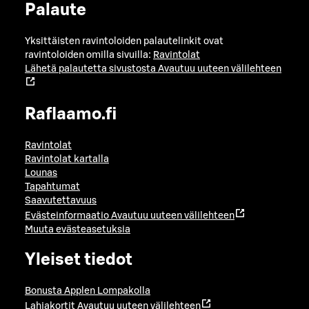
Palaute
Yksittäisten ravintoloiden palautelinkit ovat
ravintoloiden omilla sivuilla:
Ravintolat
Lähetä palautetta sivustosta
Avautuu uuteen välilehteen
Raflaamo.fi
Ravintolat
Ravintolat kartalla
Lounas
Tapahtumat
Saavutettavuus
Evästeinformaatio
Avautuu uuteen välilehteen
Muuta evästeasetuksia
Yleiset tiedot
Bonusta Applen Lompakolla
Lahjakortit
Avautuu uuteen välilehteen