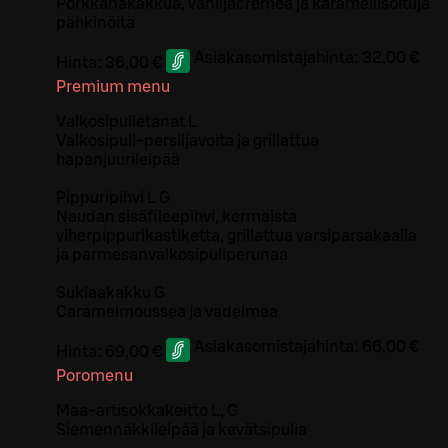
Porkkanakakkua, vaniljacremeä ja karamellisoituja
pähkinöitä
Asiakasomistajahinta:
32,00 €
Hinta:
36,00 €
Premium menu
Valkosipulietanat L
Valkosipuli-persiljavoita ja grillattua
hapanjuurileipää
Pippuripihvi L G
Naudan sisäfileepihvi, kermaista
viherpippurikastiketta, grillattua varsiparsakaalia
ja parmesanvalkosipuliperunaa
Suklaakakku G
Caramelmoussea ja vadelmaa
Asiakasomistajahinta:
66,00 €
Hinta:
69,00 €
Poromenu
Maa-artisokkakeitto L, G
Siemennäkkileipää ja kevätsipulia