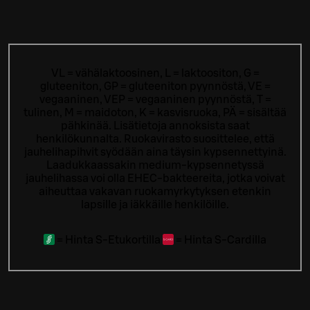
VL = vähälaktoosinen, L = laktoositon, G =
gluteeniton, GP = gluteeniton pyynnöstä, VE =
vegaaninen, VEP = vegaaninen pyynnöstä, T =
tulinen, M = maidoton, K = kasvisruoka, PÄ = sisältää
pähkinää. Lisätietoja annoksista saat
henkilökunnalta.
Ruokavirasto suosittelee, että
jauhelihapihvit syödään aina täysin kypsennettyinä.
Laadukkaassakin medium-kypsennetyssä
jauhelihassa voi olla EHEC-bakteereita, jotka voivat
aiheuttaa vakavan ruokamyrkytyksen etenkin
lapsille ja iäkkäille henkilöille.
=
Hinta S-Etukortilla
=
Hinta S-Cardilla