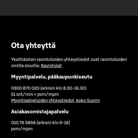
Ota yhteyttä
Yksittäisten ravintoloiden yhteystiedot ovat ravintoloiden
omilla sivuilla:
Ravintolat
Myyntipalvelu, pääkaupunkiseutu
0300 870 020 (arkisin klo 8.30-16.30)
51 snt/min + pvm/mpm
Myyntipalveluiden yhteystiedot, koko Suomi
Asiakasomistajapalvelu
010 76 5858 (arkisin klo 9-16)
pvm/mpm