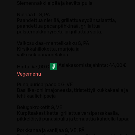
Siemennäkkileipää ja kevätsipulia
Nieriää L, G, PÄ
Paahdettua nieriää, grillattua sydänsalaattia,
paahdettua pecanpähkinää, grillattua
palsternakkapyreetä ja grillattua voita.
Valkosuklaa-mantelikakku G, PÄ
Kirsikkahilloketta, marjoja ja
valkosuklaanamelakaa
Asiakasomistajahinta:
44,00 €
Hinta:
47,00 €
Vegemenu
Punajuuricarpaccio G, VE
Basilika-chilimajoneesia, tiristettyä kukkakaalia ja
lehtikaalichipsejä
Belugakroketit G, VE
Kurpitsakastiketta, grillattua varsiparsakaalia,
pikkelöityä punasipulia ja tomaattia kahdella tapaa
Porkkanaa ja vaniljaa G, VE, PÄ