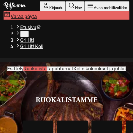
Siirry pääsisältöön
Kirjaudu
Hae
Avaa mobiilivalikko
Varaa pöytä
Etusivu
…
Grill it!
Grill it! Koli
Esittely
Ruokalista
Tapahtumat
Kolin kokoukset ja juhlat
RUOKALISTAMME