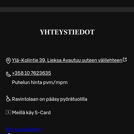
YHTEYSTIEDOT
Ylä-Kolintie 39
,
Lieksa
Avautuu uuteen välilehteen
+358 10 7623635
Puhelun hinta pvm/mpm
Ravintolaan on pääsy pyörätuolilla
Meillä käy S-Card
Anna palautetta