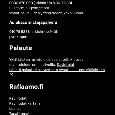
0300 870 020 (arkisin klo 8.30-16.30)
51 snt/min + pvm/mpm
Myyntipalveluiden yhteystiedot, koko Suomi
Asiakasomistajapalvelu
010 76 5858 (arkisin klo 9-16)
pvm/mpm
Palaute
Yksittäisten ravintoloiden palautelinkit ovat
ravintoloiden omilla sivuilla:
Ravintolat
Lähetä palautetta sivustosta
Avautuu uuteen välilehteen
Raflaamo.fi
Ravintolat
Ravintolat kartalla
Lounas
Tapahtumat