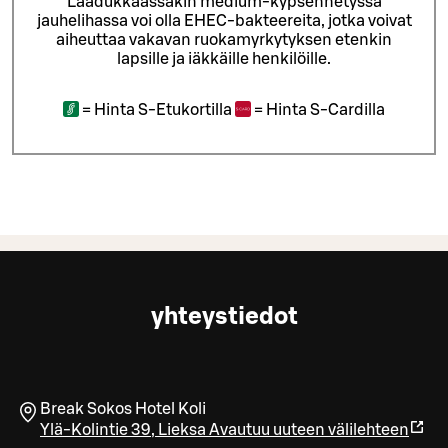
Laadukkaassakin medium-kypsennetyssä
jauhelihassa voi olla EHEC-bakteereita, jotka voivat
aiheuttaa vakavan ruokamyrkytyksen etenkin
lapsille ja iäkkäille henkilöille.
=
Hinta S-Etukortilla
=
Hinta S-Cardilla
yhteystiedot
Break Sokos Hotel Koli
Ylä-Kolintie 39
,
Lieksa
Avautuu uuteen välilehteen