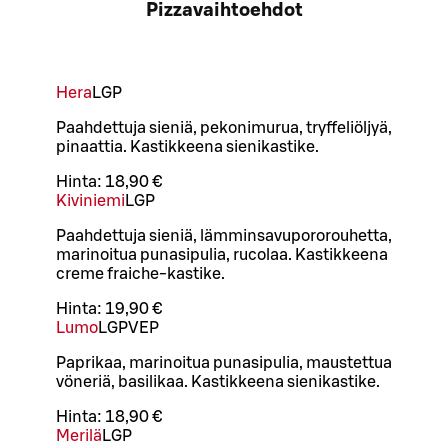
Pizzavaihtoehdot
Hera
L
GP
Paahdettuja sieniä, pekonimurua, tryffeliöljyä,
pinaattia. Kastikkeena sienikastike.
Hinta:
18,90 €
Kiviniemi
L
GP
Paahdettuja sieniä, lämminsavupororouhetta,
marinoitua punasipulia, rucolaa. Kastikkeena
creme fraiche-kastike.
Hinta:
19,90 €
Lumo
L
GP
VEP
Paprikaa, marinoitua punasipulia, maustettua
vöneriä, basilikaa. Kastikkeena sienikastike.
Hinta:
18,90 €
Merilä
L
GP