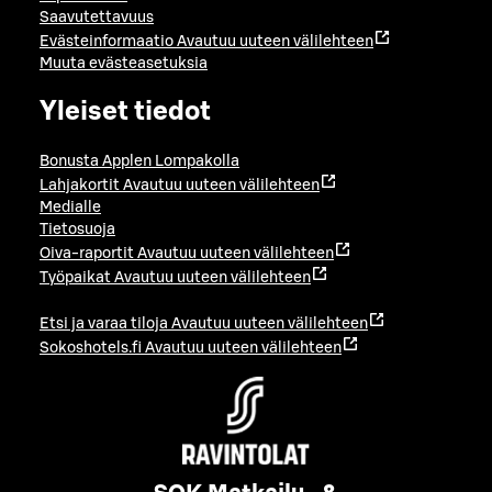
Saavutettavuus
Evästeinformaatio
Avautuu uuteen välilehteen
Muuta evästeasetuksia
Yleiset tiedot
Bonusta Applen Lompakolla
Lahjakortit
Avautuu uuteen välilehteen
Medialle
Tietosuoja
Oiva-raportit
Avautuu uuteen välilehteen
Työpaikat
Avautuu uuteen välilehteen
Etsi ja varaa tiloja
Avautuu uuteen välilehteen
Sokoshotels.fi
Avautuu uuteen välilehteen