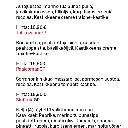
Aurajuustoa, marinoitua punasipulia,
järvikalamoussea, tilliöljyä, kurpitsansiemeniä,
rucolaa. Kastikkeena creme fraiche-kastike.
Hinta:
18,90 €
Tahkovaara
GP
Briejuustoa, paahdettuja sieniä, naudan
paahtopaistia, basilikaöljyä. Kastikkeena creme
fraiche-kastike.
Hinta:
18,90 €
Paalasmaa
GP
Serranonkinkkua, mozzarellaa, parmesanjuustoa,
rucolaa. Kastikkeena tomaattikastike.
Hinta:
18,90 €
Sinfonia
GP
Neljä (4) täytettä valintanne mukaan.
Kasvikset: Paprika, marinoitu punasipuli,
paahdettu sieni, musta oliivi, tomaatti, ananas,
pinaatti, rucola, kurpitsansiemen, marinoitu vöner