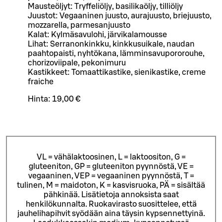
Mausteöljyt: Tryffeliöljy, basilikaöljy, tilliöljy
Juustot: Vegaaninen juusto, aurajuusto, briejuusto,
mozzarella, parmesanjuusto
Kalat: Kylmäsavulohi, järvikalamousse
Lihat: Serranonkinkku, kinkkusuikale, naudan
paahtopaisti, nyhtökana, lämminsavupororouhe,
chorizoviipale, pekonimuru
Kastikkeet: Tomaattikastike, sienikastike, creme
fraiche
Hinta:
19,00 €
VL = vähälaktoosinen, L = laktoositon, G =
gluteeniton, GP = gluteeniton pyynnöstä, VE =
vegaaninen, VEP = vegaaninen pyynnöstä, T =
tulinen, M = maidoton, K = kasvisruoka, PÄ = sisältää
pähkinää. Lisätietoja annoksista saat
henkilökunnalta.
Ruokavirasto suosittelee, että
jauhelihapihvit syödään aina täysin kypsennettyinä.