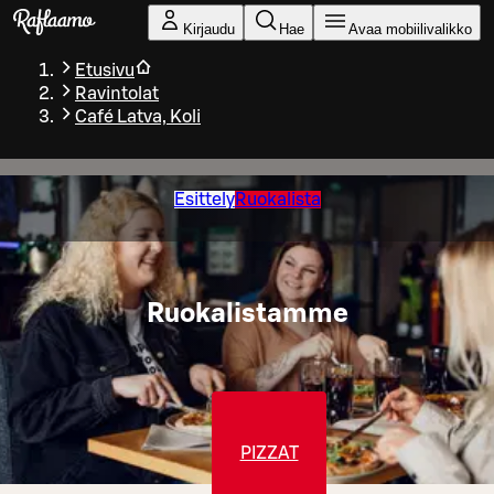
Siirry pääsisältöön
Kirjaudu
Hae
Avaa mobiilivalikko
Etusivu
Ravintolat
Café Latva, Koli
Esittely
Ruokalista
Ruokalistamme
PIZZAT