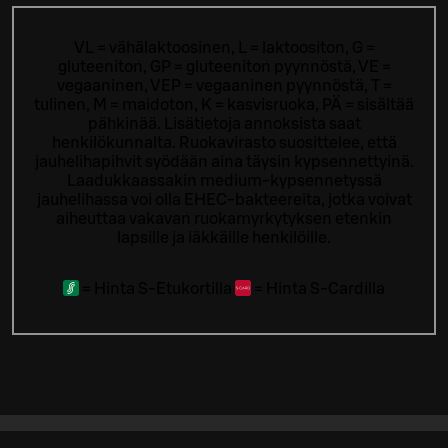
VL = vähälaktoosinen, L = laktoositon, G =
gluteeniton, GP = gluteeniton pyynnöstä, VE =
vegaaninen, VEP = vegaaninen pyynnöstä, T =
tulinen, M = maidoton, K = kasvisruoka, PÄ = sisältää
pähkinää. Lisätietoja annoksista saat
henkilökunnalta.
Ruokavirasto suosittelee, että
jauhelihapihvit syödään aina täysin kypsennettyinä.
Laadukkaassakin medium-kypsennetyssä
jauhelihassa voi olla EHEC-bakteereita, jotka voivat
aiheuttaa vakavan ruokamyrkytyksen etenkin
lapsille ja iäkkäille henkilöille.
=
Hinta S-Etukortilla
=
Hinta S-Cardilla