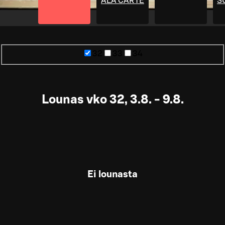
ALA CARTE
S
32
33
34
Lounas vko 32, 3.8. - 9.8.
Ei lounasta