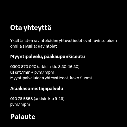
Ota yhteyttä
Yksittäisten ravintoloiden yhteystiedot ovat ravintoloiden
omilla sivuilla:
Ravintolat
Myyntipalvelu, pääkaupunkiseutu
0300 870 020 (arkisin klo 8.30-16.30)
51 snt/min + pvm/mpm
Myyntipalveluiden yhteystiedot, koko Suomi
Asiakasomistajapalvelu
010 76 5858 (arkisin klo 9-16)
pvm/mpm
Palaute