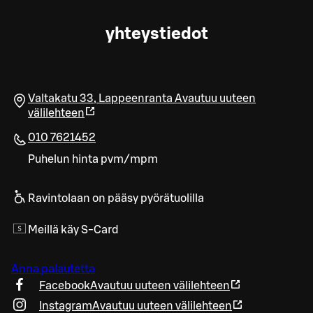
yhteystiedot
Valtakatu 33
,
Lappeenranta
Avautuu uuteen
välilehteen
010 7621452
Puhelun hinta pvm/mpm
Ravintolaan on pääsy pyörätuolilla
Meillä käy S-Card
Anna palautetta
Facebook
Avautuu uuteen välilehteen
Instagram
Avautuu uuteen välilehteen