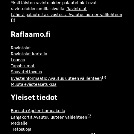
Yksittäisten ravintoloiden palautelinkit ovat
ravintoloiden omilla sivuilla:
Ravintolat
Lähetä palautetta sivustosta
Avautuu uuteen välilehteen
Raflaamo.fi
Ravintolat
Ravintolat kartalla
Lounas
Tapahtumat
Saavutettavuus
Evästeinformaatio
Avautuu uuteen välilehteen
Muuta evästeasetuksia
Yleiset tiedot
Bonusta Applen Lompakolla
Lahjakortit
Avautuu uuteen välilehteen
Medialle
Tietosuoja