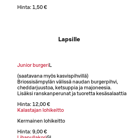
Hinta:
1,50 €
Lapsille
Junior burgeri
L
(saatavana myös kasvispihvillä)
Briossisämpylän välissä naudan burgerpihvi,
cheddarjuustoa, ketsuppia ja majoneesia.
Lisäksi ranskanperunat ja tuoretta kesäsalaattia
Hinta:
12,00 €
Kalastajan lohikeitto
Kermainen lohikeitto
Hinta:
9,00 €
Lihapullakori
G
L