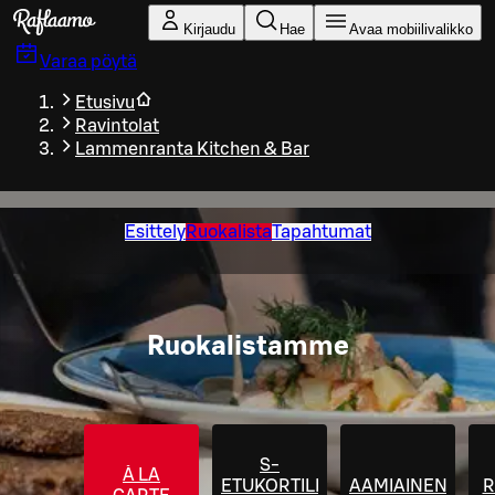
Siirry pääsisältöön
Kirjaudu
Hae
Avaa mobiilivalikko
Varaa pöytä
Etusivu
Ravintolat
Lammenranta Kitchen & Bar
Esittely
Ruokalista
Tapahtumat
Ruokalistamme
S-
À LA
ETUKORTILLA
AAMIAINEN
R