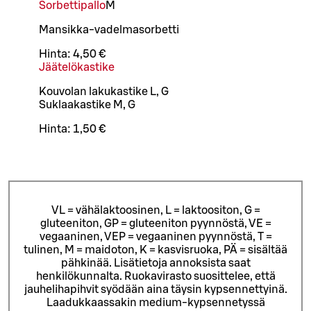
Sorbettipallo
M
Mansikka-vadelmasorbetti
Hinta:
4,50 €
Jäätelökastike
Kouvolan lakukastike L, G
Suklaakastike M, G
Hinta:
1,50 €
VL = vähälaktoosinen, L = laktoositon, G =
gluteeniton, GP = gluteeniton pyynnöstä, VE =
vegaaninen, VEP = vegaaninen pyynnöstä, T =
tulinen, M = maidoton, K = kasvisruoka, PÄ = sisältää
pähkinää. Lisätietoja annoksista saat
henkilökunnalta.
Ruokavirasto suosittelee, että
jauhelihapihvit syödään aina täysin kypsennettyinä.
Laadukkaassakin medium-kypsennetyssä