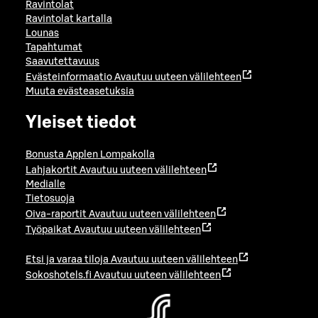
Ravintolat
Ravintolat kartalla
Lounas
Tapahtumat
Saavutettavuus
Evästeinformaatio
Avautuu uuteen välilehteen
Muuta evästeasetuksia
Yleiset tiedot
Bonusta Applen Lompakolla
Lahjakortit
Avautuu uuteen välilehteen
Medialle
Tietosuoja
Oiva-raportit
Avautuu uuteen välilehteen
Työpaikat
Avautuu uuteen välilehteen
Etsi ja varaa tiloja
Avautuu uuteen välilehteen
Sokoshotels.fi
Avautuu uuteen välilehteen