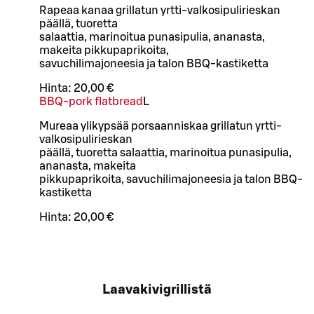
Rapeaa kanaa grillatun yrtti-valkosipulirieskan
päällä, tuoretta
salaattia, marinoitua punasipulia, ananasta,
makeita pikkupaprikoita,
savuchilimajoneesia ja talon BBQ-kastiketta
Hinta:
20,00 €
BBQ-pork flatbread
L
Mureaa ylikypsää porsaanniskaa grillatun yrtti-
valkosipulirieskan
päällä, tuoretta salaattia, marinoitua punasipulia,
ananasta, makeita
pikkupaprikoita, savuchilimajoneesia ja talon BBQ-
kastiketta
Hinta:
20,00 €
Laavakivigrillistä