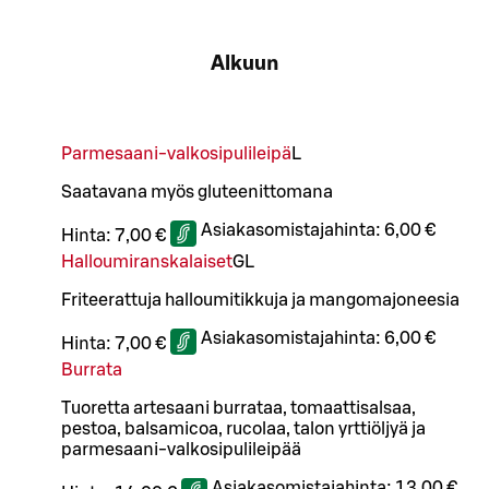
Alkuun
Parmesaani-valkosipulileipä
L
Saatavana myös gluteenittomana
Asiakasomistajahinta:
6,00 €
Hinta:
7,00 €
Halloumiranskalaiset
G
L
Friteerattuja halloumitikkuja ja mangomajoneesia
Asiakasomistajahinta:
6,00 €
Hinta:
7,00 €
Burrata
Tuoretta artesaani burrataa, tomaattisalsaa,
pestoa, balsamicoa, rucolaa, talon yrttiöljyä ja
parmesaani-valkosipulileipää
Asiakasomistajahinta:
13,00 €