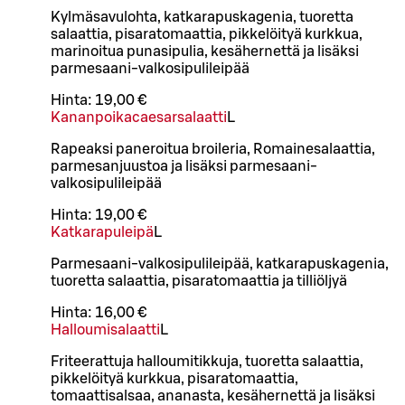
Kylmäsavulohta, katkarapuskagenia, tuoretta
salaattia, pisaratomaattia, pikkelöityä kurkkua,
marinoitua punasipulia, kesähernettä ja lisäksi
parmesaani-valkosipulileipää
Hinta:
19,00 €
Kananpoikacaesarsalaatti
L
Rapeaksi paneroitua broileria, Romainesalaattia,
parmesanjuustoa ja lisäksi parmesaani-
valkosipulileipää
Hinta:
19,00 €
Katkarapuleipä
L
Parmesaani-valkosipulileipää, katkarapuskagenia,
tuoretta salaattia, pisaratomaattia ja tilliöljyä
Hinta:
16,00 €
Halloumisalaatti
L
Friteerattuja halloumitikkuja, tuoretta salaattia,
pikkelöityä kurkkua, pisaratomaattia,
tomaattisalsaa, ananasta, kesähernettä ja lisäksi