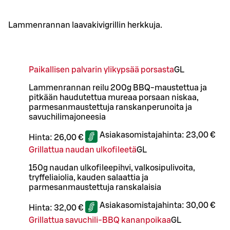
Lammenrannan laavakivigrillin herkkuja.
Paikallisen palvarin ylikypsää porsasta
G
L
Lammenrannan reilu 200g BBQ-maustettua ja
pitkään haudutettua mureaa porsaan niskaa,
parmesanmaustettuja ranskanperunoita ja
savuchilimajoneesia
Asiakasomistajahinta:
23,00 €
Hinta:
26,00 €
Grillattua naudan ulkofileetä
G
L
150g naudan ulkofileepihvi, valkosipulivoita,
tryffeliaiolia, kauden salaattia ja
parmesanmaustettuja ranskalaisia
Asiakasomistajahinta:
30,00 €
Hinta:
32,00 €
Grillattua savuchili-BBQ kananpoikaa
G
L