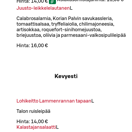
Hinta:
14,00 €
Juusto-leikkelelautanen
L
Calabrosalamia, Korian Palvin savukassleria,
tomaattisalsaa, tryffeliaiolia, chilimajoneesia,
artisokkaa, roquefort-sinihomejuustoa,
briejuustoa, oliivia ja parmesaani-valkosipulileipää
Hinta:
16,00 €
Kevyesti
Lohikeitto Lammenrannan tapaan
L
Talon ruisleipää
Hinta:
14,00 €
Kalastajansalaatti
L