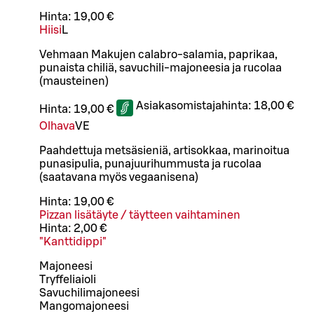
Hinta:
19,00 €
Hiisi
L
Vehmaan Makujen calabro-salamia, paprikaa,
punaista chiliä, savuchili-majoneesia ja rucolaa
(mausteinen)
Asiakasomistajahinta:
18,00 €
Hinta:
19,00 €
Olhava
VE
Paahdettuja metsäsieniä, artisokkaa, marinoitua
punasipulia, punajuurihummusta ja rucolaa
(saatavana myös vegaanisena)
Hinta:
19,00 €
Pizzan lisätäyte / täytteen vaihtaminen
Hinta:
2,00 €
"Kanttidippi"
Majoneesi
Tryffeliaioli
Savuchilimajoneesi
Mangomajoneesi