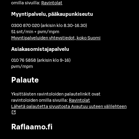
omilla sivuilla:
Ravintolat
Myyntipalvelu, pääkaupunkiseutu
0300 870 020 (arkisin klo 8.30-16.30)
51 snt/min + pvm/mpm
Myyntipalveluiden yhteystiedot, koko Suomi
Asiakasomistajapalvelu
010 76 5858 (arkisin klo 9-16)
pvm/mpm
Palaute
Yksittäisten ravintoloiden palautelinkit ovat
ravintoloiden omilla sivuilla:
Ravintolat
Lähetä palautetta sivustosta
Avautuu uuteen välilehteen
Raflaamo.fi