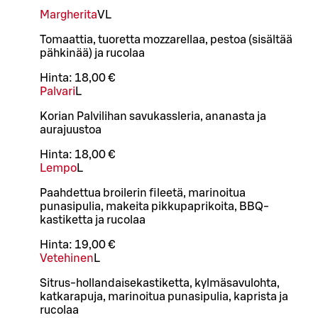
Margherita
VL
Tomaattia, tuoretta mozzarellaa, pestoa (sisältää
pähkinää) ja rucolaa
Hinta:
18,00 €
Palvari
L
Korian Palvilihan savukassleria, ananasta ja
aurajuustoa
Hinta:
18,00 €
Lempo
L
Paahdettua broilerin fileetä, marinoitua
punasipulia, makeita pikkupaprikoita, BBQ-
kastiketta ja rucolaa
Hinta:
19,00 €
Vetehinen
L
Sitrus-hollandaisekastiketta, kylmäsavulohta,
katkarapuja, marinoitua punasipulia, kaprista ja
rucolaa