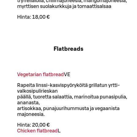
tryffeliaiolia, chilimajoneesia, mangomajoneesia,
myrttisen suolakurkkuja ja tomaattisalsaa
Hinta:
18,00 €
Flatbreads
Vegetarian flatbread
VE
Rapeita linssi-kasvispyöryköitä grillatun yrtti-
valkosipulirieskan
päällä, tuoretta salaattia, marinoitua punasipulia,
ananasta,
artisokkaa, punajuurihummusta ja vegaanista
majoneesia.
Hinta:
20,00 €
Chicken flatbread
L