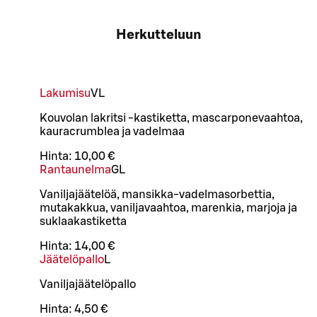
Herkutteluun
Lakumisu
VL
Kouvolan lakritsi -kastiketta, mascarponevaahtoa,
kauracrumblea ja vadelmaa
Hinta:
10,00 €
Rantaunelma
G
L
Vaniljajäätelöä, mansikka-vadelmasorbettia,
mutakakkua, vaniljavaahtoa, marenkia, marjoja ja
suklaakastiketta
Hinta:
14,00 €
Jäätelöpallo
L
Vaniljajäätelöpallo
Hinta:
4,50 €