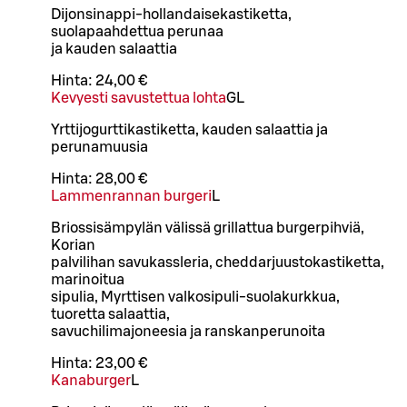
Dijonsinappi-hollandaisekastiketta,
suolapaahdettua perunaa
ja kauden salaattia
Hinta:
24,00 €
Kevyesti savustettua lohta
G
L
Yrttijogurttikastiketta, kauden salaattia ja
perunamuusia
Hinta:
28,00 €
Lammenrannan burgeri
L
Briossisämpylän välissä grillattua burgerpihviä,
Korian
palvilihan savukassleria, cheddarjuustokastiketta,
marinoitua
sipulia, Myrttisen valkosipuli-suolakurkkua,
tuoretta salaattia,
savuchilimajoneesia ja ranskanperunoita
Hinta:
23,00 €
Kanaburger
L