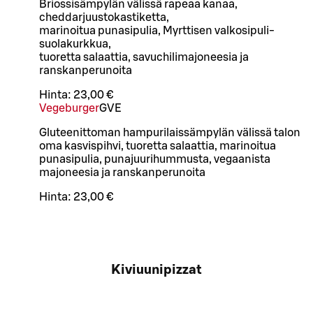
Briossisämpylän välissä rapeaa kanaa,
cheddarjuustokastiketta,
marinoitua punasipulia, Myrttisen valkosipuli-
suolakurkkua,
tuoretta salaattia, savuchilimajoneesia ja
ranskanperunoita
Hinta:
23,00 €
Vegeburger
G
VE
Gluteenittoman hampurilaissämpylän välissä talon
oma kasvispihvi, tuoretta salaattia, marinoitua
punasipulia, punajuurihummusta, vegaanista
majoneesia ja ranskanperunoita
Hinta:
23,00 €
Kiviuunipizzat