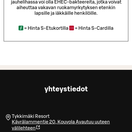
jauhelihassa voi olla EHEC-bakteereita, jotka voivat
aiheuttaa vakavan ruokamyrkytyksen etenkin
lapsille ja iäkkäille henkilöille.
=
Hinta S-Etukortilla
=
Hinta S-Cardilla
yhteystiedot
Tykkimäki Resort
Käyrälammentie 20
,
Kouvola
Avautuu uuteen
välilehteen