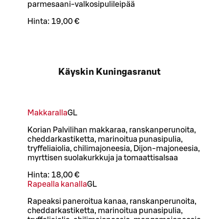
parmesaani-valkosipulileipää
Hinta:
19,00 €
Käyskin Kuningasranut
Makkaralla
G
L
Korian Palvilihan makkaraa, ranskanperunoita,
cheddarkastiketta, marinoitua punasipulia,
tryffeliaiolia, chilimajoneesia, Dijon-majoneesia,
myrttisen suolakurkkuja ja tomaattisalsaa
Hinta:
18,00 €
Rapealla kanalla
G
L
Rapeaksi paneroitua kanaa, ranskanperunoita,
cheddarkastiketta, marinoitua punasipulia,