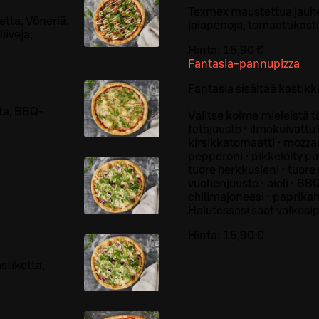
Texmex maustettua jauhe
etta, Vöneriä,
jalapenoja, tomaattikasti
iiveja,
Hinta:
15,90 €
Fantasia-pannupizza
Fantasia sisältää kastikk
sta, BBQ-
Valitse kolme mieleistä tä
fetajuusto • ilmakuivattu
kirsikkatomaatti • mozzar
pepperoni • pikkelöity pu
tuore herkkusieni • tuore
vuohenjuusto • aioli • BB
chilimajoneesi • paprikahi
Halutessasi saat valkosipu
Hinta:
15,90 €
stiketta,