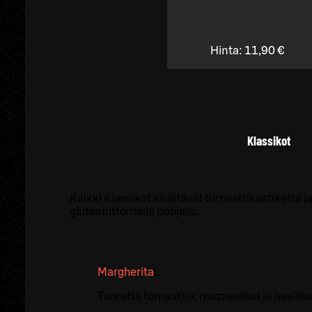
Hinta:
11,90 €
Klassikot
Kaikki Klassikot sisältävät tomaattikastiketta j
gluteenittomalla pohjalla.
Margherita
L
Tuoretta tomaattia, mozzarellaa ja basilik