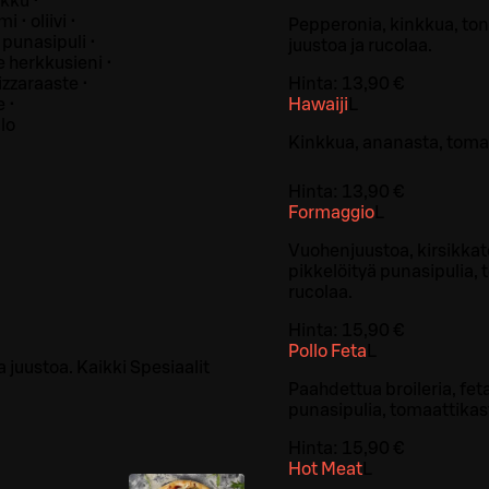
nkku •
 • oliivi •
Pepperonia, kinkkua, ton
punasipuli •
juustoa ja rucolaa.
e herkkusieni •
izzaraaste •
Hinta:
13,90 €
 •
Hawaiji
L
lo
Kinkkua, ananasta, tomaat
Hinta:
13,90 €
Formaggio
L
Vuohenjuustoa, kirsikkat
pikkelöityä punasipulia, 
rucolaa.
Hinta:
15,90 €
Pollo Feta
L
a juustoa. Kaikki Spesiaalit
Paahdettua broileria, feta
punasipulia, tomaattikast
Hinta:
15,90 €
Hot Meat
L