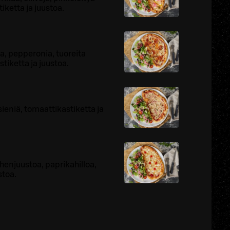
iketta ja juustoa.
, pepperonia, tuoreita
tiketta ja juustoa.
ieniä, tomaattikastiketta ja
henjuustoa, paprikahilloa,
stoa.