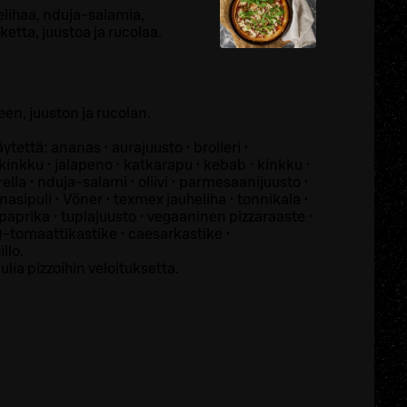
lihaa, nduja-salamia,
ketta, juustoa ja rucolaa.
een, juuston ja rucolan.
ytettä: ananas • aurajuusto • broileri •
 kinkku • jalapeno • katkarapu • kebab • kinkku •
ella • nduja-salami • oliivi • parmesaanijuusto •
nasipuli • Vöner • texmex jauheliha • tonnikala •
 paprika • tuplajuusto • vegaaninen pizzaraaste •
Q-tomaattikastike • caesarkastike •
llo.
lia pizzoihin veloituksetta.