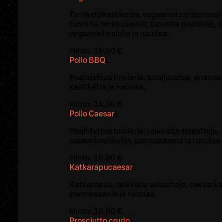
Tomaattikastiketta, vegaanista pizzaraast
tuoreita herkkusieniä, tuoretta paprikaa, ol
vegaanista aiolia ja rucolaa.
Hinta:
15,90 €
Pollo BBQ
L
Paahdettua broileria, aurajuustoa, anana
kastiketta ja rucolaa.
Hinta:
14,90 €
Pollo Caesar
L
Paahdettua broileria, raikkaita salaatteja,
caesarkastiketta, parmesaania ja rucolaa.
Hinta:
15,90 €
Katkarapucaesar
L
Katkarapua, raikkaita salaatteja, caesarka
parmesaania ja rucolaa.
Hinta:
15,90 €
Prosciutto crudo
L