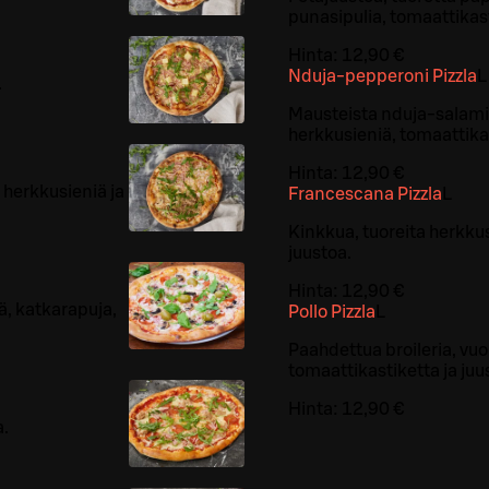
punasipulia, tomaattikast
Hinta:
12,90 €
Nduja-pepperoni Pizzla
L
.
Mausteista nduja-salamia
herkkusieniä, tomaattikas
Hinta:
12,90 €
 herkkusieniä ja
Francescana Pizzla
L
Kinkkua, tuoreita herkkus
juustoa.
Hinta:
12,90 €
ä, katkarapuja,
Pollo Pizzla
L
Paahdettua broileria, vuo
tomaattikastiketta ja juu
Hinta:
12,90 €
a.