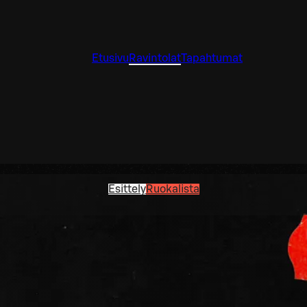
Etusivu
Ravintolat
Tapahtumat
Esittely
Ruokalista