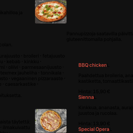
kahilloa ja
Pannupizzoja saatavilla päivittä
gluteenittomalla pohjalla.
colan.
rajuusto • broileri • fetajuusto
u • kebab • kinkku •
BBQ chicken
L
i • oliivi • parmesaanijuusto •
 texmex jauheliha • tonnikala •
Paahdettua broileria, an
usto • vegaaninen pizzaraaste •
kastiketta, tomaattikastik
 • caesarkastike •
Hinta:
15,90 €
oituksetta.
Sienna
L
Kinkkua, ananasta, auraj
juustoa ja rucolaa.
aista täytettä:
Hinta:
13,90 €
 • ilmakuivattu
Special Opera
L