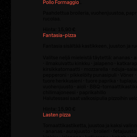
Pollo Formaggio
L
Paahdettua broileria, vuohenjuustoa, papri
rucolaa.
Hinta:
15,90 €
Fantasia-pizza
Fantasia sisältää kastikkeen, juuston ja ru
Valitse neljä mieleistä täytettä: ananas • au
• ilmakuivattu kinkku • jalapeno • katkarap
kirsikkatomaatti • mozzarella • nduja-salam
pepperoni • pikkelöity punasipuli • Vöner •
tuore herkkusieni • tuore paprika • tuplaju
vuohenjuusto • aioli • BBQ-tomaattikastike
chilimajoneesi • paprikahillo
Halutessasi saat valkosipulia pizzoihin vel
Hinta:
15,90 €
Lasten pizza
Tomaattikastiketta, juustoa ja kaksi valinn
• ananas • aurajuusto • broileri • fetajuusto