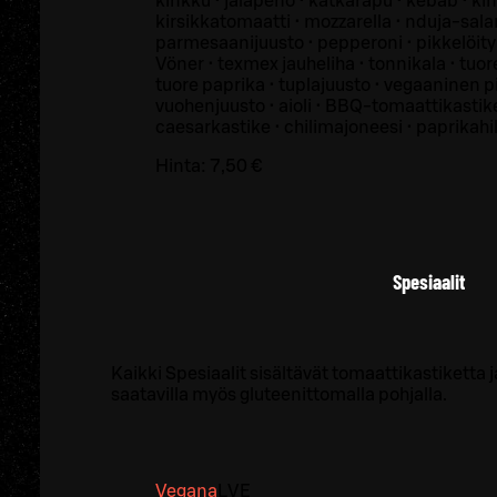
kinkku • jalapeno • katkarapu • kebab • ki
kirsikkatomaatti • mozzarella • nduja-salami
parmesaanijuusto • pepperoni • pikkelöity 
Vöner • texmex jauheliha • tonnikala • tuor
tuore paprika • tuplajuusto • vegaaninen p
vuohenjuusto • aioli • BBQ-tomaattikastike
caesarkastike • chilimajoneesi • paprikahil
Hinta:
7,50 €
Spesiaalit
Kaikki Spesiaalit sisältävät tomaattikastiketta j
saatavilla myös gluteenittomalla pohjalla.
Vegana
L
VE