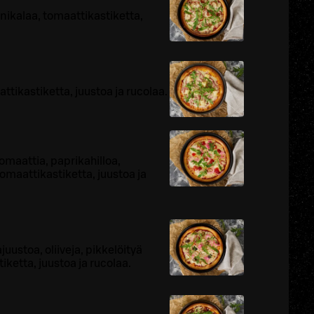
nikalaa, tomaattikastiketta,
tikastiketta, juustoa ja rucolaa.
omaattia, paprikahilloa,
tomaattikastiketta, juustoa ja
juustoa, oliiveja, pikkelöityä
iketta, juustoa ja rucolaa.