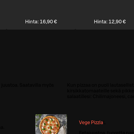
Hinta:
16,90 €
Hinta:
12,90 €
a juustoa. Saatavilla myös
Kun pizzaa on puoli lautasellista,
kirsikkatomaateille sekä pikkelö
salaatillesi: Chilimajoneesi, cae
Vege Pizzla
L
aa.
Fetajuustoa, tuoretta papr