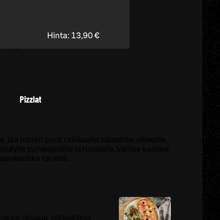
Hinta:
13,90 €
Pizzlat
 jää toinen puoli raikkaalle salaatille, oliiveille,
idylle punasipulille ja rucolalle. Valitse kastike
sarkastike tai aioli.
ikaa, oliiveja, pikkelöityä