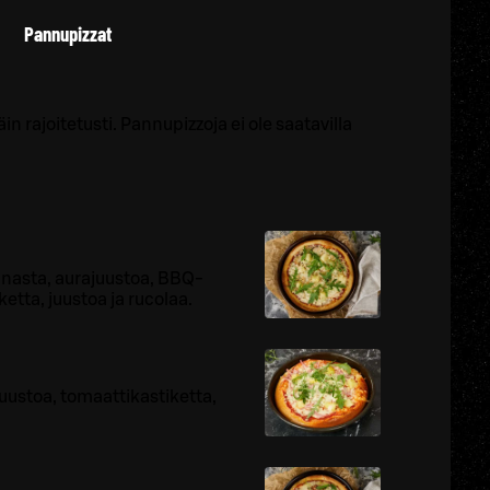
Pannupizzat
in rajoitetusti. Pannupizzoja ei ole saatavilla
anasta, aurajuustoa, BBQ-
etta, juustoa ja rucolaa.
uustoa, tomaattikastiketta,