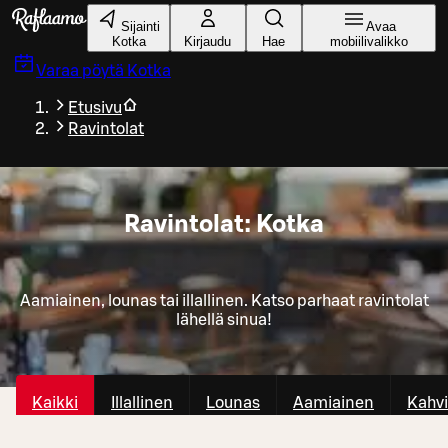
Siirry pääsisältöön
Sijainti
Avaa
Kotka
Kirjaudu
Hae
mobiilivalikko
Varaa pöytä
Kotka
Etusivu
Ravintolat
Ravintolat: Kotka
Aamiainen, lounas tai illallinen. Katso parhaat ravintolat
lähellä sinua!
Kaikki
Illallinen
Lounas
Aamiainen
Kahvi