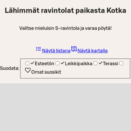
Lähimmät ravintolat paikasta Kotka
Valitse mieluisin S-ravintola ja varaa pöytä!
Näytä listana
Näytä kartalla
Esteetön
Leikkipaikka
Terassi
Suodata:
Omat suosikit