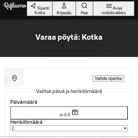
Siirry pääsisältöön
Sijainti
Avaa
Kotka
Kirjaudu
Hae
mobiilivalikko
Varaa pöytä: Kotka
Vaihda sijaintia
Valitse päivä ja henkilömäärä
Päivämäärä
to 6.8.
Henkilömäärä