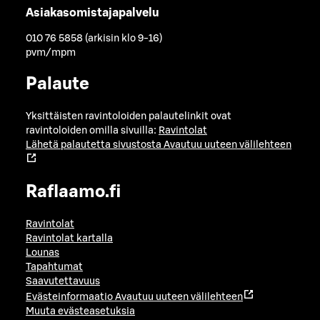
Asiakasomistajapalvelu
010 76 5858 (arkisin klo 9-16)
pvm/mpm
Palaute
Yksittäisten ravintoloiden palautelinkit ovat
ravintoloiden omilla sivuilla:
Ravintolat
Lähetä palautetta sivustosta
Avautuu uuteen välilehteen
Raflaamo.fi
Ravintolat
Ravintolat kartalla
Lounas
Tapahtumat
Saavutettavuus
Evästeinformaatio
Avautuu uuteen välilehteen
Muuta evästeasetuksia