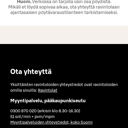
Huom.
Verkossa on tarjolla vain osa pöydistä.
Mikäli et löydä sopivaa aikaa, ota yhteyttä ravintolaan
ajantasaisen pöytävaraustilanteen tarkistamiseksi.
Ota yhteyttä
Yksittäisten ravintoloiden yhteystiedot ovat ravintoloiden
omilla sivuilla:
Ravintolat
Myyntipalvelu, pääkaupunkiseutu
0300 870 020 (arkisin klo 8.30-16.30)
51 snt/min + pvm/mpm
Myyntipalveluiden yhteystiedot, koko Suomi