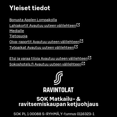
Yleiset tiedot
Bonusta Applen Lompakolla
Lahjakortit
Avautuu uuteen välilehteen
Medialle
Tietosuoja
Oiva-raportit
Avautuu uuteen välilehteen
Työpaikat
Avautuu uuteen välilehteen
Etsi ja varaa tiloja
Avautuu uuteen välilehteen
Sokoshotels.fi
Avautuu uuteen välilehteen
SOK Matkailu- &
ravitsemiskaupan ketjuohjaus
SOK PL 1 00088 S-RYHMÄ
,
Y-tunnus 0116323-1