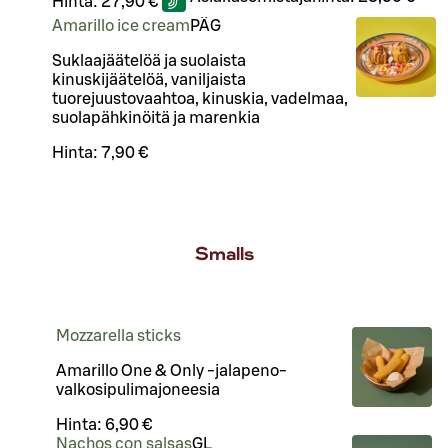
Hinta:
27,90 €
Amarillo ice cream
PÄ
G
Suklaajäätelöä ja suolaista
kinuskijäätelöä, vaniljaista
tuorejuustovaahtoa, kinuskia, vadelmaa,
suolapähkinöitä ja marenkia
Hinta:
7,90 €
Smalls
Mozzarella sticks
Amarillo One & Only -jalapeno-
valkosipulimajoneesia
Hinta:
6,90 €
Nachos con salsas
G
L