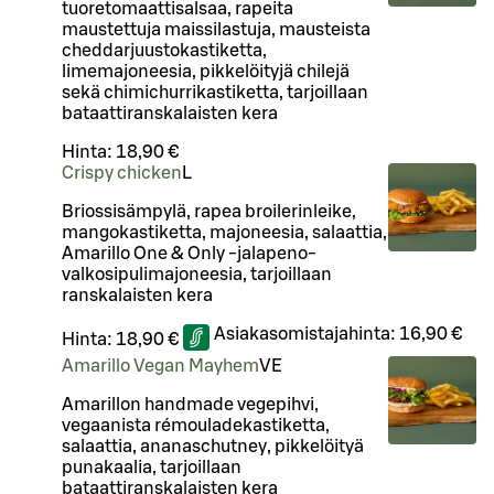
tuoretomaattisalsaa, rapeita
maustettuja maissilastuja, mausteista
cheddarjuustokastiketta,
limemajoneesia, pikkelöityjä chilejä
sekä chimichurrikastiketta, tarjoillaan
bataattiranskalaisten kera
Hinta:
18,90 €
Crispy chicken
L
Briossisämpylä, rapea broilerinleike,
mangokastiketta, majoneesia, salaattia,
Amarillo One & Only -jalapeno-
valkosipulimajoneesia, tarjoillaan
ranskalaisten kera
Asiakasomistajahinta:
16,90 €
Hinta:
18,90 €
Amarillo Vegan Mayhem
VE
Amarillon handmade vegepihvi,
vegaanista rémouladekastiketta,
salaattia, ananaschutney, pikkelöityä
punakaalia, tarjoillaan
bataattiranskalaisten kera