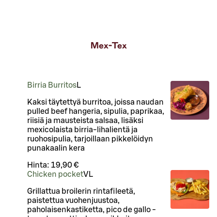
Mex-Tex
Birria Burritos
L
Kaksi täytettyä burritoa, joissa naudan
pulled beef hangeria, sipulia, paprikaa,
riisiä ja mausteista salsaa, lisäksi
mexicolaista birria-lihalientä ja
ruohosipulia, tarjoillaan pikkelöidyn
punakaalin kera
Hinta:
19,90 €
Chicken pocket
VL
Grillattua broilerin rintafileetä,
paistettua vuohenjuustoa,
paholaisenkastiketta, pico de gallo -