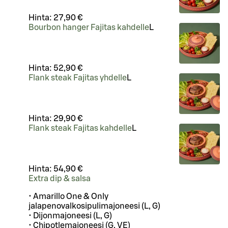
Hinta:
27,90 €
Bourbon hanger Fajitas kahdelle
L
Hinta:
52,90 €
Flank steak Fajitas yhdelle
L
Hinta:
29,90 €
Flank steak Fajitas kahdelle
L
Hinta:
54,90 €
Extra dip & salsa
• Amarillo One & Only
jalapenovalkosipulimajoneesi (L, G)
• Dijonmajoneesi (L, G)
• Chipotlemajoneesi (G, VE)