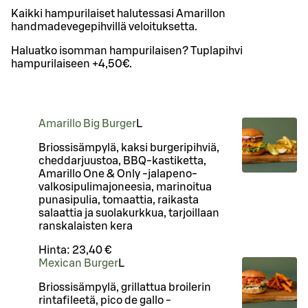
Kaikki hampurilaiset halutessasi Amarillon
handmadevegepihvillä veloituksetta.
Haluatko isomman hampurilaisen? Tuplapihvi
hampurilaiseen +4,50€.
Amarillo Big Burger
L
Briossisämpylä, kaksi burgeripihviä,
cheddarjuustoa, BBQ-kastiketta,
Amarillo One & Only -jalapeno-
valkosipulimajoneesia, marinoitua
punasipulia, tomaattia, raikasta
salaattia ja suolakurkkua, tarjoillaan
ranskalaisten kera
Hinta:
23,40 €
Mexican Burger
L
Briossisämpylä, grillattua broilerin
rintafileetä, pico de gallo -