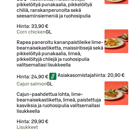
pikkelöityä punakaalia, pikkelöityä
chiliä, ranskanperunoita sekä
seesaminsiemeniä ja ruohosipulia
Hinta:
33,90 €
Corn chicken
G
L
Rapea paneroitu kananpaistileike lime-
bearnaisekastiketta, maissiribsejä sekä
pikkelöityä punakaalia, limeä,
pikkelöityjä chilejä ja ruohosipulia
valitsemallasi lisukkeella
Asiakasomistajahinta:
20,90 €
Hinta:
24,90 €
Cajun salmon
G
L
Cajun-paahdettua lohta, lime-
bearnaisekastiketta, limeä, paistettuja
kasviksia ja ruohosipulia valitsemallasi
lisukkeella
Hinta:
29,90 €
Lisukkeet