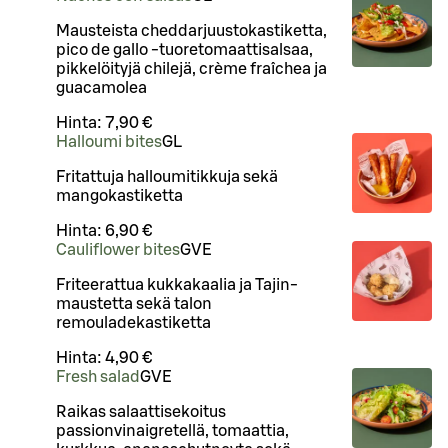
Mausteista cheddarjuustokastiketta,
pico de gallo -tuoretomaattisalsaa,
pikkelöityjä chilejä, crème fraîchea ja
guacamolea
Hinta:
7,90 €
Halloumi bites
G
L
Fritattuja halloumitikkuja sekä
mangokastiketta
Hinta:
6,90 €
Cauliflower bites
G
VE
Friteerattua kukkakaalia ja Tajin-
maustetta sekä talon
remouladekastiketta
Hinta:
4,90 €
Fresh salad
G
VE
Raikas salaattisekoitus
passionvinaigretellä, tomaattia,