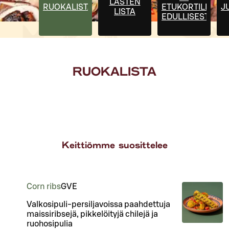
LASTEN
RUOKALISTA
ETUKORTILLA
J
LISTA
EDULLISESTI
RUOKALISTA
Keittiömme suosittelee
Corn ribs
G
VE
Valkosipuli-persiljavoissa paahdettuja
maissiribsejä, pikkelöityjä chilejä ja
ruohosipulia