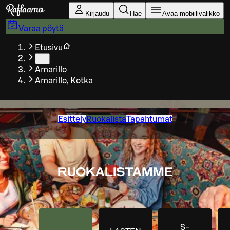
Siirry pääsisältöön
Kirjaudu
Hae
Avaa mobiilivalikko
Varaa pöytä
Etusivu
…
Amarillo
Amarillo, Kotka
Esittely
Ruokalista
Tapahtumat
RUOKALISTAMME
S-