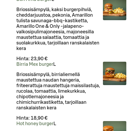
Briossisämpylä, kaksi burgerpihviä,
cheddarjuustoa, pekonia, Amarillon
tulista savunaga-bbq-kastiketta,
Amarillo One & Only -jalapeno-
valkosipulimajoneesia, majoneesilla
maustettua salaattia, tomaattia ja
suolakurkkua, tarjoillaan ranskalaisten
kera
Hinta:
23,90 €
Birria Mex burger
L
Briossisämpylä, birrialiemellä
maustettua naudan hangeria,
friteerattuja maustettuja maissilastuja,
rucolaa, tomaattia, limekurkkua,
chipotlemajoneesia ja
chimichurrikastiketta, tarjoillaan
ranskalaisten kera
Hinta:
18,90 €
Hot honey burger
L