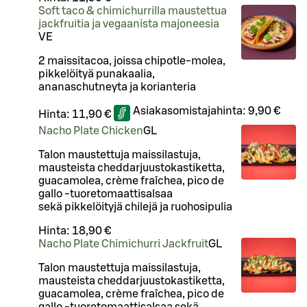
Soft taco & chimichurrilla maustettua
jackfruitia ja vegaanista majoneesia
VE
2 maissitacoa, joissa chipotle-molea,
pikkelöityä punakaalia,
ananaschutneyta ja korianteria
Asiakasomistajahinta:
9,90 €
Hinta:
11,90 €
Nacho Plate Chicken
G
L
Talon maustettuja maissilastuja,
mausteista cheddarjuustokastiketta,
guacamolea, crème fraîchea, pico de
gallo -tuoretomaattisalsaa
sekä pikkelöityjä chilejä ja ruohosipulia
Hinta:
18,90 €
Nacho Plate Chimichurri Jackfruit
G
L
Talon maustettuja maissilastuja,
mausteista cheddarjuustokastiketta,
guacamolea, crème fraîchea, pico de