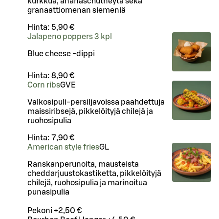
kurkkua, ananaschutneyta sekä
granaattiomenan siemeniä
Hinta:
5,90 €
Jalapeno poppers 3 kpl
Blue cheese -dippi
Hinta:
8,90 €
Corn ribs
G
VE
Valkosipuli-persiljavoissa paahdettuja
maissiribsejä, pikkelöityjä chilejä ja
ruohosipulia
Hinta:
7,90 €
American style fries
G
L
Ranskanperunoita, mausteista
cheddarjuustokastiketta, pikkelöityjä
chilejä, ruohosipulia ja marinoitua
punasipulia
Pekoni +2,50 €