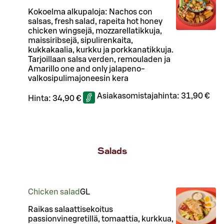
Kokoelma alkupaloja: Nachos con
salsas, fresh salad, rapeita hot honey
chicken wingsejä, mozzarellatikkuja,
maissiribsejä, sipulirenkaita,
kukkakaalia, kurkku ja porkkanatikkuja.
Tarjoillaan salsa verden, remouladen ja
Amarillo one and only jalapeno-
valkosipulimajoneesin kera
Asiakasomistajahinta:
31,90 €
Hinta:
34,90 €
Salads
Chicken salad
G
L
Raikas salaattisekoitus
passionvinegretillä, tomaattia, kurkkua,