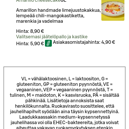
Amarillo cheesecake
G
L
Amarillon handmade limejuustokakkua,
lempeää chili-mangokastiketta,
marenkia ja vadelmaa
Hinta:
8,90 €
Valitsemasi jäätelöpallo ja kastike
Asiakasomistajahinta:
4,90 €
Hinta:
5,90 €
VL = vähälaktoosinen, L = laktoositon, G =
gluteeniton, GP = gluteeniton pyynnöstä, VE =
vegaaninen, VEP = vegaaninen pyynnöstä, T =
tulinen, M = maidoton, K = kasvisruoka, PÄ = sisältää
pähkinää. Lisätietoja annoksista saat
henkilökunnalta.
Ruokavirasto suosittelee, että
jauhelihapihvit syödään aina täysin kypsennettyinä.
Laadukkaassakin medium-kypsennetyssä
jauhelihassa voi olla EHEC-bakteereita, jotka voivat
aiheuttaa vakavan ruokamyrkytyksen etenkin