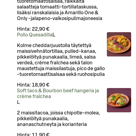
tuoretomaattisalsaa, raikkaita
salaatteja tomaatti-tortillataskussa,
lisäksi ranskalaisia ja Amarillo One &
Only -jalapeno-valkosipulimajoneesia
Hinta:
22,90 €
Pollo Quesadilla
L
Kolme cheddarjuustolla täytettyä
maissivehnätortillaa, pulled-kanaa,
pikkelöityä punakaalia, limeä, salsa
verdeä, crème fraîchea sekä talon
maustettuja maissilastuja, pico de gallo
-tuoretomaattisalsaa sekä ruohosipulia
Hinta:
18,90 €
Soft taco & Bourbon beef hangeria ja
crème fraîchea
L
2 maissitacoa, joissa chipotle-molea,
pikkelöityä punakaalia,
ananaschutneyta ja korianteria
Hinta:
11,90 €