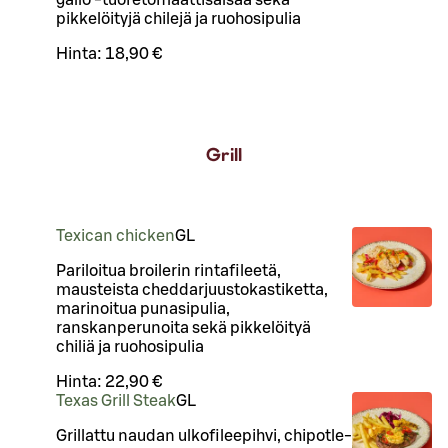
gallo -tuoretomaattisalsaa sekä
pikkelöityjä chilejä ja ruohosipulia
Hinta:
18,90 €
Grill
Texican chicken
G
L
Pariloitua broilerin rintafileetä,
mausteista cheddarjuustokastiketta,
marinoitua punasipulia,
ranskanperunoita sekä pikkelöityä
chiliä ja ruohosipulia
Hinta:
22,90 €
Texas Grill Steak
G
L
Grillattu naudan ulkofileepihvi, chipotle-