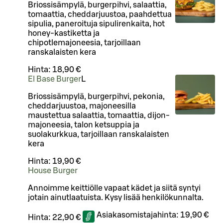
Briossisämpylä, burgerpihvi, salaattia,
tomaattia, cheddarjuustoa, paahdettua
sipulia, paneroituja sipulirenkaita, hot
honey-kastiketta ja
chipotlemajoneesia, tarjoillaan
ranskalaisten kera
Hinta:
18,90 €
El Base Burger
L
Briossisämpylä, burgerpihvi, pekonia,
cheddarjuustoa, majoneesilla
maustettua salaattia, tomaattia, dijon-
majoneesia, talon ketsuppia ja
suolakurkkua, tarjoillaan ranskalaisten
kera
Hinta:
19,90 €
House Burger
Annoimme keittiölle vapaat kädet ja siitä syntyi
jotain ainutlaatuista. Kysy lisää henkilökunnalta.
Asiakasomistajahinta:
19,90 €
Hinta:
22,90 €