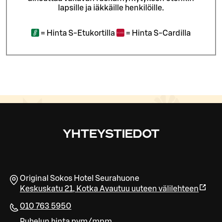
lapsille ja iäkkäille henkilöille.
=
Hinta S-Etukortilla
=
Hinta S-Cardilla
YHTEYSTIEDOT
Original Sokos Hotel Seurahuone
Keskuskatu 21
,
Kotka
Avautuu uuteen välilehteen
010 763 5950
Puhelun hinta pvm/mpm