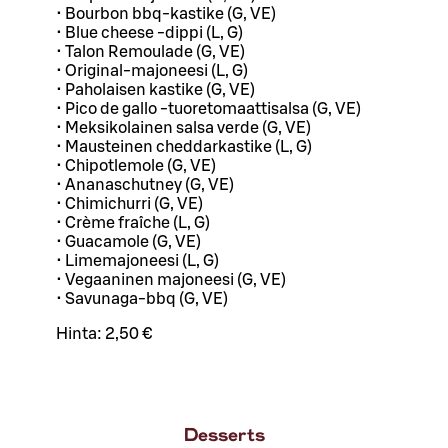
• Bourbon bbq-kastike (G, VE)
• Blue cheese -dippi (L, G)
• Talon Remoulade (G, VE)
• Original-majoneesi (L, G)
• Paholaisen kastike (G, VE)
• Pico de gallo -tuoretomaattisalsa (G, VE)
• Meksikolainen salsa verde (G, VE)
• Mausteinen cheddarkastike (L, G)
• Chipotlemole (G, VE)
• Ananaschutney (G, VE)
• Chimichurri (G, VE)
• Crème fraîche (L, G)
• Guacamole (G, VE)
• Limemajoneesi (L, G)
• Vegaaninen majoneesi (G, VE)
• Savunaga-bbq (G, VE)
Hinta:
2,50 €
Desserts