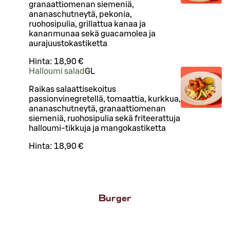
granaattiomenan siemeniä,
ananaschutneytä, pekonia,
ruohosipulia, grillattua kanaa ja
kananmunaa sekä guacamolea ja
aurajuustokastiketta
Hinta:
18,90 €
Halloumi salad
G
L
Raikas salaattisekoitus
passionvinegretellä, tomaattia, kurkkua,
ananaschutneytä, granaattiomenan
siemeniä, ruohosipulia sekä friteerattuja
halloumi-tikkuja ja mangokastiketta
Hinta:
18,90 €
Burger