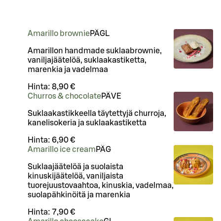
Amarillo brownie
PÄ
G
L
Amarillon handmade suklaabrownie,
vaniljajäätelöä, suklaakastiketta,
marenkia ja vadelmaa
Hinta:
8,90 €
Churros & chocolate
PÄ
VE
Suklaakastikkeella täytettyjä churroja,
kanelisokeria ja suklaakastiketta
Hinta:
6,90 €
Amarillo ice cream
PÄ
G
Suklaajäätelöä ja suolaista
kinuskijäätelöä, vaniljaista
tuorejuustovaahtoa, kinuskia, vadelmaa,
suolapähkinöitä ja marenkia
Hinta:
7,90 €