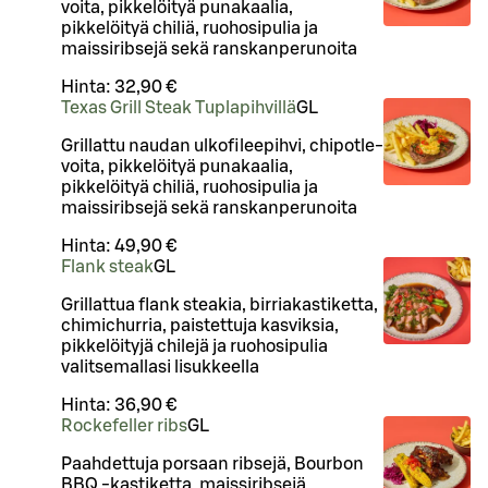
voita, pikkelöityä punakaalia,
pikkelöityä chiliä, ruohosipulia ja
maissiribsejä sekä ranskanperunoita
Hinta:
32,90 €
Texas Grill Steak Tuplapihvillä
G
L
Grillattu naudan ulkofileepihvi, chipotle-
voita, pikkelöityä punakaalia,
pikkelöityä chiliä, ruohosipulia ja
maissiribsejä sekä ranskanperunoita
Hinta:
49,90 €
Flank steak
G
L
Grillattua flank steakia, birriakastiketta,
chimichurria, paistettuja kasviksia,
pikkelöityjä chilejä ja ruohosipulia
valitsemallasi lisukkeella
Hinta:
36,90 €
Rockefeller ribs
G
L
Paahdettuja porsaan ribsejä, Bourbon
BBQ -kastiketta, maissiribsejä,