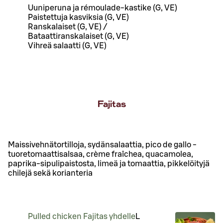
Uuniperuna ja rémoulade-kastike (G, VE)
Paistettuja kasviksia (G, VE)
Ranskalaiset (G, VE) /
Bataattiranskalaiset (G, VE)
Vihreä salaatti (G, VE)
Fajitas
Maissivehnätortilloja, sydänsalaattia, pico de gallo -
tuoretomaattisalsaa, crème fraîchea, quacamolea,
paprika-sipulipaistosta, limeä ja tomaattia, pikkelöityjä
chilejä sekä korianteria
Pulled chicken Fajitas yhdelle
L