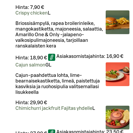
Hinta:
7,90 €
Crispy chicken
L
Briossisämpylä, rapea broilerinleike,
mangokastiketta, majoneesia, salaattia,
Amarillo One & Only -jalapeno-
valkosipulimajoneesia, tarjoillaan
ranskalaisten kera
Asiakasomistajahinta:
16,90 €
Hinta:
18,90 €
Cajun salmon
G
L
Cajun-paahdettua lohta, lime-
bearnaisekastiketta, limeä, paistettuja
kasviksia ja ruohosipulia valitsemallasi
lisukkeella
Hinta:
29,90 €
Chimichurri jackfruit Fajitas yhdelle
L
Asiakasomistajahinta:
23,50 €