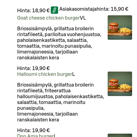
Asiakasomistajahinta:
15,90 €
Hinta:
18,90 €
Goat cheese chicken burger
VL
Briossisämpylä, grillattua broilerin
rintafileetä, pariloitua vuohenjuustoa,
paholaisenkastiketta, salaattia,
tomaattia, marinoitu punasipulia,
limemajoneesia, tarjoillaan
ranskalaisten kera
Hinta:
19,90 €
Halloumi chicken burger
L
Briossisämpylä, grillattua broilerin
rintafileetä, friteerattua
halloumijuustoa, paholaisenkastiketta,
salaattia, tomaattia, marinoitu
punasipulia,
limemajoneesia, tarjoillaan
ranskalaisten kera
Hinta:
19,90 €
Don Ama burger
L