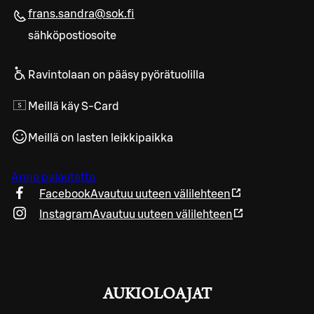
frans.sandra@sok.fi
sähköpostiosoite
Ravintolaan on pääsy pyörätuolilla
Meillä käy S-Card
Meillä on lasten leikkipaikka
Anna palautetta
Facebook
Avautuu uuteen välilehteen
Instagram
Avautuu uuteen välilehteen
AUKIOLOAJAT