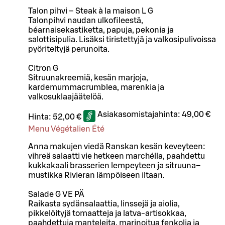
Talon pihvi – Steak à la maison L G
Talonpihvi naudan ulkofileestä,
béarnaisekastiketta, papuja, pekonia ja
salottisipulia. Lisäksi tiristettyjä ja valkosipulivoissa
pyöriteltyjä perunoita.
Citron G
Sitruunakreemiä, kesän marjoja,
kardemummacrumblea, marenkia ja
valkosuklaajäätelöä.
Asiakasomistajahinta:
49,00 €
Hinta:
52,00 €
Menu Végétalien Été
Anna makujen viedä Ranskan kesän keveyteen:
vihreä salaatti vie hetkeen marchélla, paahdettu
kukkakaali brasserien lempeyteen ja sitruuna–
mustikka Rivieran lämpöiseen iltaan.
Salade G VE PÄ
Raikasta sydänsalaattia, linssejä ja aiolia,
pikkelöityjä tomaatteja ja latva-artisokkaa,
paahdettuja manteleita, marinoitua fenkolia ja