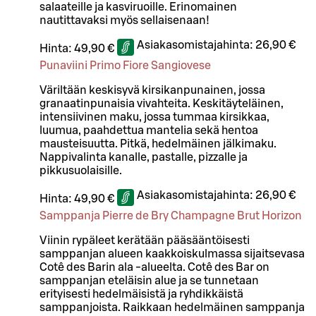
salaateille ja kasviruoille. Erinomainen
nautittavaksi myös sellaisenaan!
Asiakasomistajahinta:
26,90 €
Hinta:
49,90 €
Punaviini Primo Fiore Sangiovese
Väriltään keskisyvä kirsikanpunainen, jossa
granaatinpunaisia vivahteita. Keskitäyteläinen,
intensiivinen maku, jossa tummaa kirsikkaa,
luumua, paahdettua mantelia sekä hentoa
mausteisuutta. Pitkä, hedelmäinen jälkimaku.
Nappivalinta kanalle, pastalle, pizzalle ja
pikkusuolaisille.
Asiakasomistajahinta:
26,90 €
Hinta:
49,90 €
Samppanja Pierre de Bry Champagne Brut Horizon
Viinin rypäleet kerätään pääsääntöisesti
samppanjan alueen kaakkoiskulmassa sijaitsevasa
Cotê des Barin ala -alueelta. Cotê des Bar on
samppanjan eteläisin alue ja se tunnetaan
erityisesti hedelmäisistä ja ryhdikkäistä
samppanjoista. Raikkaan hedelmäinen samppanja