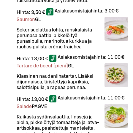
ruskistettua voita ja yrttilevitettä.
Asiakasomistajahinta:
3,00 €
Hinta:
3,50 €
Saumon
G
L
Sokerisuolattua lohta, ranskalaista
perunasalaattia, pikkelöityä
punasipulia, marinoitua kurkkua ja
ruohosipulista créme fraîchea
Asiakasomistajahinta:
11,00 €
Hinta:
13,00 €
Tartare de boeuf [pieni]
G
L
Klassinen naudanlihatartar. Lisäksi
dijonnaisea, tiristettyjä kapriksia,
salottisipulia ja rapeaa perunaa.
Asiakasomistajahinta:
11,00 €
Hinta:
13,00 €
Salade
PÄ
G
VE
Raikasta sydänsalaattia, linssejä ja
aiolia, pikkelöityjä tomaatteja ja latva-
artisokkaa, paahdettuja manteleita,