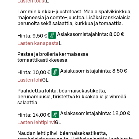
Lasten toast
L
Lämmin kinkku-juustotoast. Maalaispalvikinkkua,
majoneesia ja comte-juustoa. Lisäksi ranskalaisia
perunoita sekä salaattia, kurkkua ja tomaattia.
Asiakasomistajahinta:
8,00 €
Hinta:
9,50 €
Lasten kanapasta
L
Pastaa ja broileria kermaisessa
tomaattikastikkeessa.
Asiakasomistajahinta:
8,50 €
Hinta:
10,00 €
Lasten lohi
G
L
Paahdettua lohta, béarnaisekastiketta,
perunamuusia, tiristettyä kukkakaalia ja vihreää
salaattia
Asiakasomistajahinta:
12,00 €
Hinta:
14,00 €
Lasten lehtipihvi
G
L
Naudan lehtipihvi, béarnaisekastiketta,