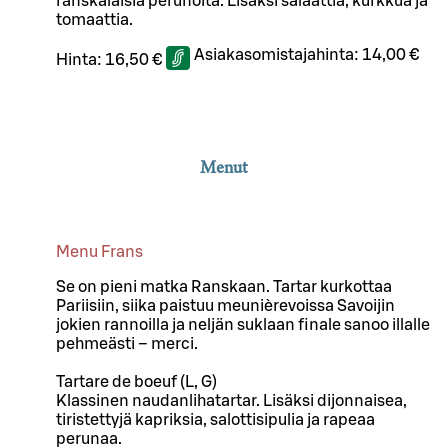
ranskalaisia perunoita. Lisäksi salaattia, kurkkua ja
tomaattia.
Asiakasomistajahinta:
14,00 €
Hinta:
16,50 €
Menut
Menu Frans
Se on pieni matka Ranskaan. Tartar kurkottaa
Pariisiin, siika paistuu meunièrevoissa Savoijin
jokien rannoilla ja neljän suklaan finale sanoo illalle
pehmeästi – merci.
Tartare de boeuf (L, G)
Klassinen naudanlihatartar. Lisäksi dijonnaisea,
tiristettyjä kapriksia, salottisipulia ja rapeaa
perunaa.