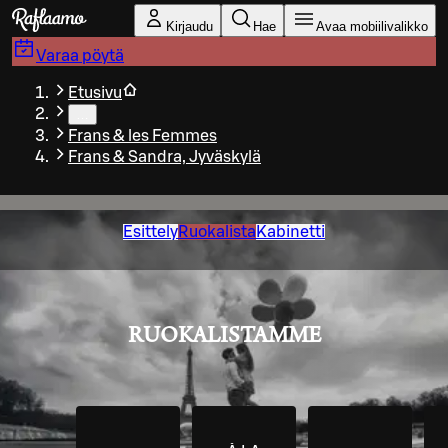
Siirry pääsisältöön
Kirjaudu
Hae
Avaa mobiilivalikko
Varaa pöytä
Etusivu
…
Frans & les Femmes
Frans & Sandra, Jyväskylä
Esittely
Ruokalista
Kabinetti
RUOKALISTAMME