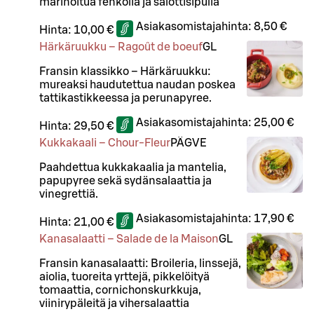
marinoitua fenkolia ja salottisipulia
Asiakasomistajahinta:
8,50 €
Hinta:
10,00 €
Härkäruukku – Ragoût de boeuf
G
L
Fransin klassikko – Härkäruukku:
mureaksi haudutettua naudan poskea
tattikastikkeessa ja perunapyree.
Asiakasomistajahinta:
25,00 €
Hinta:
29,50 €
Kukkakaali – Chour-Fleur
PÄ
G
VE
Paahdettua kukkakaalia ja mantelia,
papupyree sekä sydänsalaattia ja
vinegrettiä.
Asiakasomistajahinta:
17,90 €
Hinta:
21,00 €
Kanasalaatti – Salade de la Maison
G
L
Fransin kanasalaatti: Broileria, linssejä,
aiolia, tuoreita yrttejä, pikkelöityä
tomaattia, cornichonskurkkuja,
viinirypäleitä ja vihersalaattia