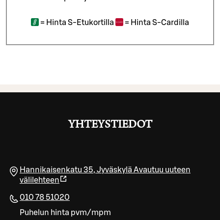
=
Hinta S-Etukortilla
=
Hinta S-Cardilla
YHTEYSTIEDOT
Hannikaisenkatu 35
,
Jyväskylä
Avautuu uuteen
välilehteen
010 78 51020
Puhelun hinta pvm/mpm