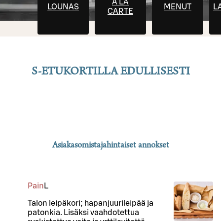
À LA
LOUNAS
MENUT
L
CARTE
S-ETUKORTILLA EDULLISESTI
Asiakasomistajahintaiset annokset
Pain
L
Talon leipäkori; hapanjuurileipää ja
patonkia. Lisäksi vaahdotettua