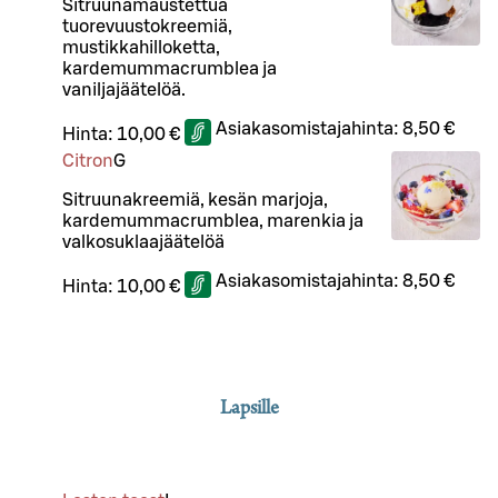
Sitruunamaustettua
tuorevuustokreemiä,
mustikkahilloketta,
kardemummacrumblea ja
vaniljajäätelöä.
Asiakasomistajahinta:
8,50 €
Hinta:
10,00 €
Citron
G
Sitruunakreemiä, kesän marjoja,
kardemummacrumblea, marenkia ja
valkosuklaajäätelöä
Asiakasomistajahinta:
8,50 €
Hinta:
10,00 €
Lapsille