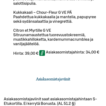
salottisipulia.
Kukkakaali – Chour-Fleur G VE PÄ
Paahdettua kukkakaalia ja mantelia, papupyree
sekä sydänsalaattia ja vinegrettiä.
Citron et Myrtille G VE
Sitruunamaustettua tuorevuustokreemiä,
mustikkahilloketta, kardemummacrumblea ja
vaniljajäätelöä.
Asiakasomistajahinta:
34,00 €
Hinta:
39,00 €
Asiakasomistajaviinit
Asiakasomistajaviinit saat asiakasomistajahintaan S-
Etukortilla. Ei kerrytä Bonusta. (AL 51.2 §)