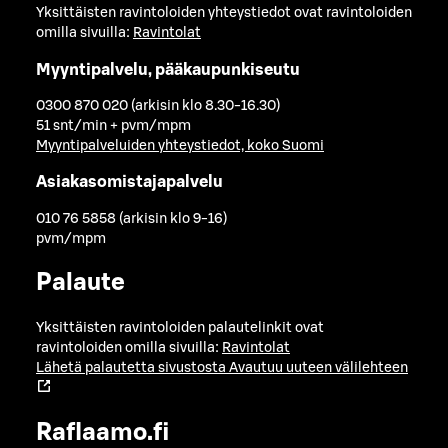
Yksittäisten ravintoloiden yhteystiedot ovat ravintoloiden
omilla sivuilla:
Ravintolat
Myyntipalvelu, pääkaupunkiseutu
0300 870 020 (arkisin klo 8.30-16.30)
51 snt/min + pvm/mpm
Myyntipalveluiden yhteystiedot, koko Suomi
Asiakasomistajapalvelu
010 76 5858 (arkisin klo 9-16)
pvm/mpm
Palaute
Yksittäisten ravintoloiden palautelinkit ovat
ravintoloiden omilla sivuilla:
Ravintolat
Lähetä palautetta sivustosta
Avautuu uuteen välilehteen
Raflaamo.fi