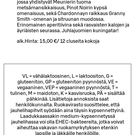
jossa yhdistyvät Meunierin tuoma
metsämansikkaisuus, Pinot Noirin kypsä
omenaisuus, sekä Chardonnayn raikkaus Granny
Smith -omenan ja sitruunan muodossa.
Erinomainen aperitiivina sekä rasvaisten kalojen ja
äyriäisten seurassa. Juhlajuomien kuningatar!
alk.
Hinta:
15,00 €
/
12 cl
useita kokoja
VL = vähälaktoosinen, L = laktoositon, G =
gluteeniton, GP = gluteeniton pyynnöstä, VE =
vegaaninen, VEP = vegaaninen pyynnöstä, T =
tulinen, M = maidoton, K = kasvisruoka, PÄ = sisältää
pähkinää. Lisätietoja annoksista saat
henkilökunnalta.
Ruokavirasto suosittelee, että
jauhelihapihvit syödään aina täysin kypsennettyinä.
Laadukkaassakin medium-kypsennetyssä
jauhelihassa voi olla EHEC-bakteereita, jotka voivat
aiheuttaa vakavan ruokamyrkytyksen etenkin
lapsille ja iäkkäille henkilöille.