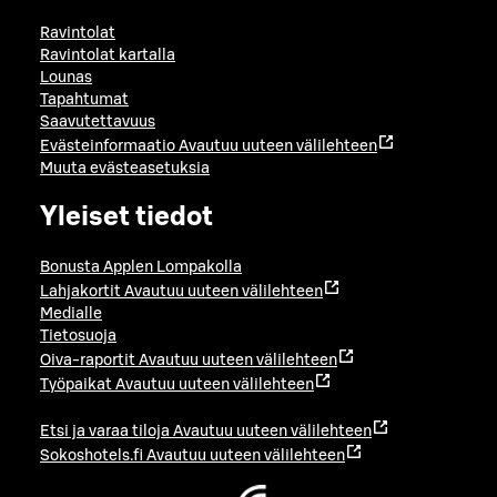
Ravintolat
Ravintolat kartalla
Lounas
Tapahtumat
Saavutettavuus
Evästeinformaatio
Avautuu uuteen välilehteen
Muuta evästeasetuksia
Yleiset tiedot
Bonusta Applen Lompakolla
Lahjakortit
Avautuu uuteen välilehteen
Medialle
Tietosuoja
Oiva-raportit
Avautuu uuteen välilehteen
Työpaikat
Avautuu uuteen välilehteen
Etsi ja varaa tiloja
Avautuu uuteen välilehteen
Sokoshotels.fi
Avautuu uuteen välilehteen