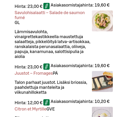
Asiakasomistajahinta:
19,60 €
Hinta:
23,00 €
Savulohisalaatti – Salade de saumon
fumé
G
L
Lämmisavulohta,
vinaigrettekastikkeella maustettuja
salaatteja, pikkelöityä latva-artisokkaa,
ranskalaista perunasalaattia, oliiveja,
papuja, kanamunaa, salottisipulia ja
aiolia
Asiakasomistajahinta:
19,60 €
Hinta:
23,00 €
Juustot – Fromages
PÄ
Talon parhaat juustot. Lisäksi briossia,
paahdettuja manteleita ja
viikunahilloketta
Asiakasomistajahinta:
10,20 €
Hinta:
12,00 €
Citron et Myrtille
G
VE