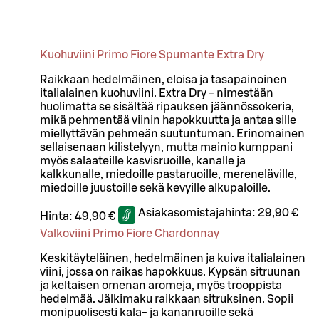
Kuohuviini Primo Fiore Spumante Extra Dry
Raikkaan hedelmäinen, eloisa ja tasapainoinen
italialainen kuohuviini. Extra Dry - nimestään
huolimatta se sisältää ripauksen jäännössokeria,
mikä pehmentää viinin hapokkuutta ja antaa sille
miellyttävän pehmeän suutuntuman. Erinomainen
sellaisenaan kilistelyyn, mutta mainio kumppani
myös salaateille kasvisruoille, kanalle ja
kalkkunalle, miedoille pastaruoille, mereneläville,
miedoille juustoille sekä kevyille alkupaloille.
Asiakasomistajahinta:
29,90 €
Hinta:
49,90 €
Valkoviini Primo Fiore Chardonnay
Keskitäyteläinen, hedelmäinen ja kuiva italialainen
viini, jossa on raikas hapokkuus. Kypsän sitruunan
ja keltaisen omenan aromeja, myös trooppista
hedelmää. Jälkimaku raikkaan sitruksinen. Sopii
monipuolisesti kala- ja kananruoille sekä