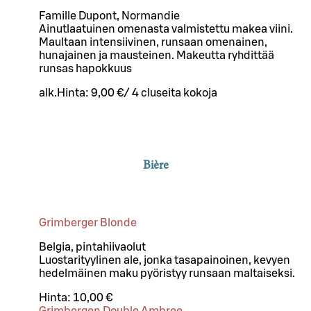
Famille Dupont, Normandie
Ainutlaatuinen omenasta valmistettu makea viini.
Maultaan intensiivinen, runsaan omenainen,
hunajainen ja mausteinen. Makeutta ryhdittää
runsas hapokkuus
alk.
Hinta:
9,00 €
/
4 cl
useita kokoja
Bière
Grimberger Blonde
Belgia, pintahiivaolut
Luostarityylinen ale, jonka tasapainoinen, kevyen
hedelmäinen maku pyöristyy runsaan maltaiseksi.
Hinta:
10,00 €