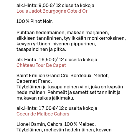
alk.
Hinta:
9,00 €
/
12 cl
useita kokoja
Louis Jadot Bourgogne Cote d'Or
100 % Pinot Noir.
Puhtaan hedelmäinen, makean marjainen,
silkkisen tanniininen, tyylikkään monikerroksinen,
kevyen yrttinen, hivenen pippurinen,
tasapainoinen ja pitkä.
alk.
Hinta:
16,50 €
/
12 cl
useita kokoja
Château Tour De Capet
Saint Emilion Grand Cru, Bordeaux. Merlot,
Cabernet Franc.
Täyteläinen ja tasapainoinen viini, joka on kypsän
hedelmäinen. Pehmeät ja samettiset tanniinit ja
mukavan raikas jälkimaku.
alk.
Hinta:
17,00 €
/
12 cl
useita kokoja
Coeur de Malbec Cahors
Lionel Osmin, Cahors. 100 % Malbec.
Täyteläinen, mehevän hedelmäinen, kevyen