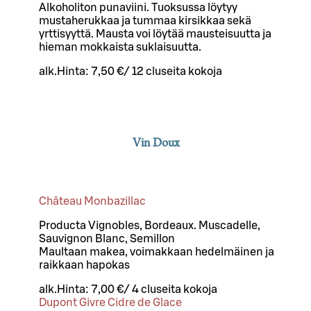
Alkoholiton punaviini. Tuoksussa löytyy
mustaherukkaa ja tummaa kirsikkaa sekä
yrttisyyttä. Mausta voi löytää mausteisuutta ja
hieman mokkaista suklaisuutta.
alk.
Hinta:
7,50 €
/
12 cl
useita kokoja
Vin Doux
Château Monbazillac
Producta Vignobles, Bordeaux. Muscadelle,
Sauvignon Blanc, Semillon
Maultaan makea, voimakkaan hedelmäinen ja
raikkaan hapokas
alk.
Hinta:
7,00 €
/
4 cl
useita kokoja
Dupont Givre Cidre de Glace