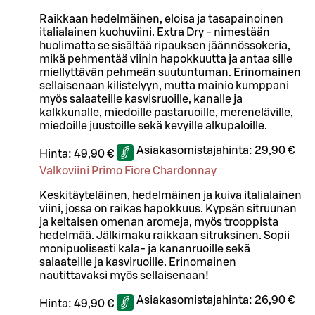
Raikkaan hedelmäinen, eloisa ja tasapainoinen
italialainen kuohuviini. Extra Dry - nimestään
huolimatta se sisältää ripauksen jäännössokeria,
mikä pehmentää viinin hapokkuutta ja antaa sille
miellyttävän pehmeän suutuntuman. Erinomainen
sellaisenaan kilistelyyn, mutta mainio kumppani
myös salaateille kasvisruoille, kanalle ja
kalkkunalle, miedoille pastaruoille, mereneläville,
miedoille juustoille sekä kevyille alkupaloille.
Asiakasomistajahinta:
29,90 €
Hinta:
49,90 €
Valkoviini Primo Fiore Chardonnay
Keskitäyteläinen, hedelmäinen ja kuiva italialainen
viini, jossa on raikas hapokkuus. Kypsän sitruunan
ja keltaisen omenan aromeja, myös trooppista
hedelmää. Jälkimaku raikkaan sitruksinen. Sopii
monipuolisesti kala- ja kananruoille sekä
salaateille ja kasviruoille. Erinomainen
nautittavaksi myös sellaisenaan!
Asiakasomistajahinta:
26,90 €
Hinta:
49,90 €