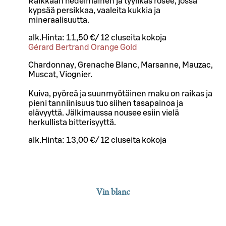
Raikkaan hedelmäinen ja tyylikäs rosee, jossa
kypsää persikkaa, vaaleita kukkia ja
mineraalisuutta.
alk.
Hinta:
11,50 €
/
12 cl
useita kokoja
Gérard Bertrand Orange Gold
Chardonnay, Grenache Blanc, Marsanne, Mauzac,
Muscat, Viognier.
Kuiva, pyöreä ja suunmyötäinen maku on raikas ja
pieni tanniinisuus tuo siihen tasapainoa ja
elävyyttä. Jälkimaussa nousee esiin vielä
herkullista bitterisyyttä.
alk.
Hinta:
13,00 €
/
12 cl
useita kokoja
Vin blanc