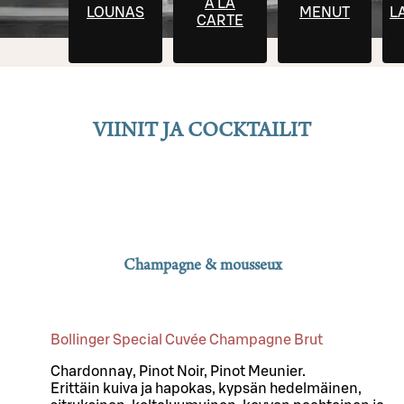
À LA
LOUNAS
MENUT
L
CARTE
VIINIT JA COCKTAILIT
Champagne & mousseux
Bollinger Special Cuvée Champagne Brut
Chardonnay, Pinot Noir, Pinot Meunier.
Erittäin kuiva ja hapokas, kypsän hedelmäinen,