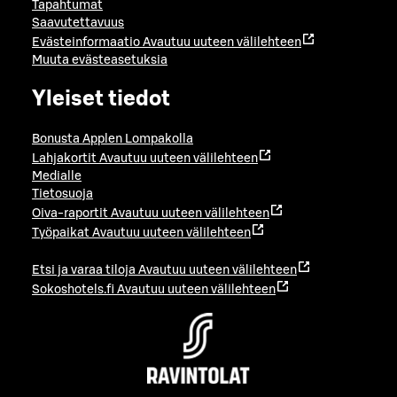
Tapahtumat
Saavutettavuus
Evästeinformaatio
Avautuu uuteen välilehteen
Muuta evästeasetuksia
Yleiset tiedot
Bonusta Applen Lompakolla
Lahjakortit
Avautuu uuteen välilehteen
Medialle
Tietosuoja
Oiva-raportit
Avautuu uuteen välilehteen
Työpaikat
Avautuu uuteen välilehteen
Etsi ja varaa tiloja
Avautuu uuteen välilehteen
Sokoshotels.fi
Avautuu uuteen välilehteen