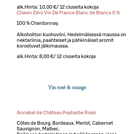
alk.
Hinta:
10,00 €
/
12 cl
useita kokoja
Chavin Zéro Vin De France Blanc de Blancs 0 %
100 % Chardonnay.
Alkoholiton kuohuviini. Hedelmäisessä maussa on
nektariinia, paahteiset ja pähkinäiset aromit
korostuvat jälkimaussa.
alk.
Hinta:
8,00 €
/
12 cl
useita kokoja
Vin rosé & orange
Annabel de Château Puybarbe Rosé
Côtes de Bourg, Bordeaux. Merlot, Cabernet
Sauvignon, Malbec.