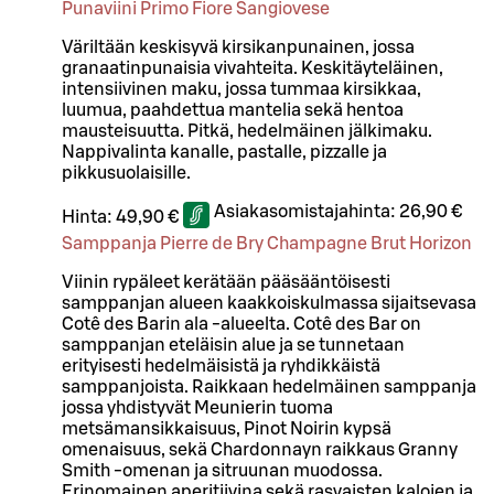
Punaviini Primo Fiore Sangiovese
Väriltään keskisyvä kirsikanpunainen, jossa
granaatinpunaisia vivahteita. Keskitäyteläinen,
intensiivinen maku, jossa tummaa kirsikkaa,
luumua, paahdettua mantelia sekä hentoa
mausteisuutta. Pitkä, hedelmäinen jälkimaku.
Nappivalinta kanalle, pastalle, pizzalle ja
pikkusuolaisille.
Asiakasomistajahinta:
26,90 €
Hinta:
49,90 €
Samppanja Pierre de Bry Champagne Brut Horizon
Viinin rypäleet kerätään pääsääntöisesti
samppanjan alueen kaakkoiskulmassa sijaitsevasa
Cotê des Barin ala -alueelta. Cotê des Bar on
samppanjan eteläisin alue ja se tunnetaan
erityisesti hedelmäisistä ja ryhdikkäistä
samppanjoista. Raikkaan hedelmäinen samppanja
jossa yhdistyvät Meunierin tuoma
metsämansikkaisuus, Pinot Noirin kypsä
omenaisuus, sekä Chardonnayn raikkaus Granny
Smith -omenan ja sitruunan muodossa.
Erinomainen aperitiivina sekä rasvaisten kalojen ja