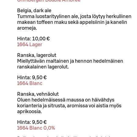
Grimbergen Double Ambree
Belgia, dark ale
Tumma luostarityylinen ale, josta löytyy herkullinen
makean toffeen maku sekä appelsiinin ja kanelin
aromeja.
Hinta:
10,00 €
1664 Lager
Ranska, lagerolut
Miellyttävän maltainen ja hennon hedelmäinen
ranskalainen lagerolut.
Hinta:
9,50 €
1664 Blanc
Ranska, vehnäolut
Oluen hedelmäisessä maussa on häivähdys
korianteria ja sitrusta, aromissa voi aistia myös
aprikoosia.
Hinta:
9,50 €
1664 Blanc 0,0%