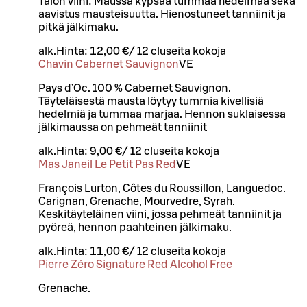
Talon viini: Maussa kypsää tummaa hedelmää sekä
aavistus mausteisuutta. Hienostuneet tanniinit ja
pitkä jälkimaku.
alk.
Hinta:
12,00 €
/
12 cl
useita kokoja
Chavin Cabernet Sauvignon
VE
Pays d’Oc. 100 % Cabernet Sauvignon.
Täyteläisestä mausta löytyy tummia kivellisiä
hedelmiä ja tummaa marjaa. Hennon suklaisessa
jälkimaussa on pehmeät tanniinit
alk.
Hinta:
9,00 €
/
12 cl
useita kokoja
Mas Janeil Le Petit Pas Red
VE
François Lurton, Côtes du Roussillon, Languedoc.
Carignan, Grenache, Mourvedre, Syrah.
Keskitäyteläinen viini, jossa pehmeät tanniinit ja
pyöreä, hennon paahteinen jälkimaku.
alk.
Hinta:
11,00 €
/
12 cl
useita kokoja
Pierre Zéro Signature Red Alcohol Free
Grenache.