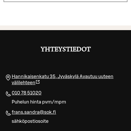
YHTEYSTIEDOT
Hannikaisenkatu 35
,
Jyväskylä
Avautuu uuteen
välilehteen
010 78 51020
Puhelun hinta pvm/mpm
frans.sandra@sok.fi
sähköpostiosoite