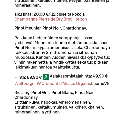
sitruksinen, keltaluumuinen, kevyen paahteinen ja
mineraalinen.
alk.
Hinta:
20,00 €
/
12 cl
useita kokoja
Champagne Pierre de Bry Brut Horizon
Pinot Meunier, Pinot Noir, Chardonnay.
Raikkaan hedelmäinen samppanja, jossa
yhdistyvät Meunierin tuoma metsämansikkaisuus,
Pinot Noirin kypsä omenaisuus, sekä Chardonnayn
raikkaus Granny Smith omenan ja sitruunan
muodossa. Kahden vuoden hiivasakkakypsytys tuo
viiniin rakennetta ja ryhdikkyttää sekä tuo pitkään
jälkimakuun hentoa paahteisuutta.
Asiakasomistajahinta:
49,90 €
Hinta:
89,90 €
Wolfberger W Crémant d’Alsace Organic
Luomu
VE
Riesling, Pinot Gris, Pinot Blanc, Pinot Noir,
Chardonnay
Erittäin kuiva, hapokas, viheromenainen,
sitruksinen, keltaluumuinen, valkoherukkainen,
mineraalinen ja yrttinen