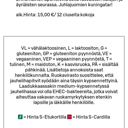
äyriäisten seurassa. Juhlajuomien kuningatar!
alk.
Hinta:
15,00 €
/
12 cl
useita kokoja
VL = vähälaktoosinen, L = laktoositon, G =
gluteeniton, GP = gluteeniton pyynnöstä, VE =
vegaaninen, VEP = vegaaninen pyynnöstä, T =
tulinen, M = maidoton, K = kasvisruoka, PÄ = sisältää
pähkinää. Lisätietoja annoksista saat
henkilökunnalta.
Ruokavirasto suosittelee, että
jauhelihapihvit syödään aina täysin kypsennettyinä.
Laadukkaassakin medium-kypsennetyssä
jauhelihassa voi olla EHEC-bakteereita, jotka voivat
aiheuttaa vakavan ruokamyrkytyksen etenkin
lapsille ja iäkkäille henkilöille.
=
Hinta S-Etukortilla
=
Hinta S-Cardilla