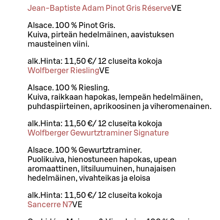
Jean-Baptiste Adam Pinot Gris Réserve
VE
Alsace. 100 % Pinot Gris.
Kuiva, pirteän hedelmäinen, aavistuksen
mausteinen viini.
alk.
Hinta:
11,50 €
/
12 cl
useita kokoja
Wolfberger Riesling
VE
Alsace. 100 % Riesling.
Kuiva, raikkaan hapokas, lempeän hedelmäinen,
puhdaspiirteinen, aprikoosinen ja viheromenainen.
alk.
Hinta:
11,50 €
/
12 cl
useita kokoja
Wolfberger Gewurtztraminer Signature
Alsace. 100 % Gewurtztraminer.
Puolikuiva, hienostuneen hapokas, upean
aromaattinen, litsiluumuinen, hunajaisen
hedelmäinen, vivahteikas ja eloisa
alk.
Hinta:
11,50 €
/
12 cl
useita kokoja
Sancerre N7
VE