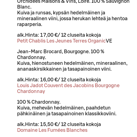
Orchidées Maisons & Vins, Loire. 100 % Sauvignon
Blanc.
Kuiva ja runsas, kypsän hedelmäinen ja
mineraalinen viini, jossa herukan lehteä ja hentoa
raparperia.
alk.
Hinta:
17,00 €
/
12 cl
useita kokoja
Petit Chablis Les Jeunes Terres Organic
VE
Jean-Marc Brocard, Bourgogne. 100 %
Chardonnay.
Kuiva, hienostuneen hedelmäinen, mineraalinen,
ananaskirsikkainen ja tasapainoinen viini.
alk.
Hinta:
16,00 €
/
12 cl
useita kokoja
Louis Jadot Couvent des Jacobins Bourgogne
Chardonnay
100 % Chardonnay.
Kuiva, mehevän hedelmäinen, paahdetun
pähkinäinen ja tasapainoinen klassikkoviini.
alk.
Hinta:
15,50 €
/
12 cl
useita kokoja
Domaine Les Fumées Blanches