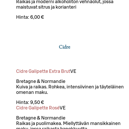
Raikas ja moderni alkoholiton vehnäolut, jossa
maistuvat sitrus ja korianteri
Hinta:
6,00 €
Cidre
Cidre Galipette Extra Brut
VE
Bretagne & Normandie
Kuiva ja raikas. Rohkea, intensiivinen ja täyteläinen
omenan maku.
Hinta:
9,50 €
Cidre Galipette Rosé
VE
Bretagne & Normandie
Raikas ja puolimakea. Miellyttävän mansikkainen
maku, jossa raikasta hapokkuutta.