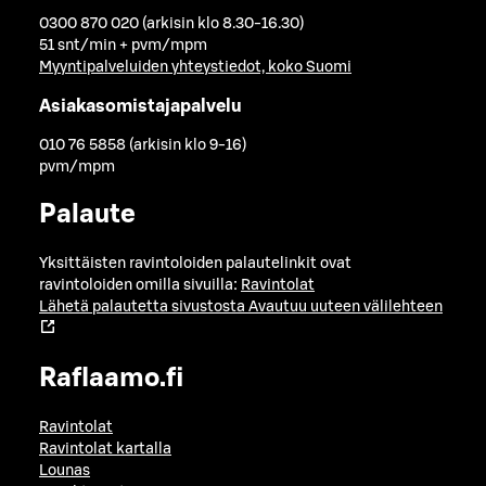
0300 870 020 (arkisin klo 8.30-16.30)
51 snt/min + pvm/mpm
Myyntipalveluiden yhteystiedot, koko Suomi
Asiakasomistajapalvelu
010 76 5858 (arkisin klo 9-16)
pvm/mpm
Palaute
Yksittäisten ravintoloiden palautelinkit ovat
ravintoloiden omilla sivuilla:
Ravintolat
Lähetä palautetta sivustosta
Avautuu uuteen välilehteen
Raflaamo.fi
Ravintolat
Ravintolat kartalla
Lounas