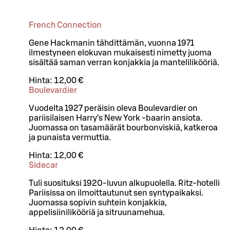
French Connection
Gene Hackmanin tähdittämän, vuonna 1971
ilmestyneen elokuvan mukaisesti nimetty juoma
sisältää saman verran konjakkia ja mantelilikööriä.
Hinta:
12,00 €
Boulevardier
Vuodelta 1927 peräisin oleva Boulevardier on
pariisilaisen Harry’s New York -baarin ansiota.
Juomassa on tasamäärät bourbonviskiä, katkeroa
ja punaista vermuttia.
Hinta:
12,00 €
Sidecar
Tuli suosituksi 1920-luvun alkupuolella. Ritz-hotelli
Pariisissa on ilmoittautunut sen syntypaikaksi.
Juomassa sopivin suhtein konjakkia,
appelisiinilikööriä ja sitruunamehua.