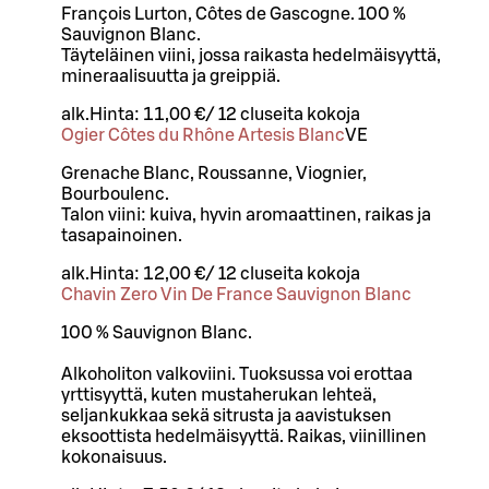
François Lurton, Côtes de Gascogne. 100 %
Sauvignon Blanc.
Täyteläinen viini, jossa raikasta hedelmäisyyttä,
mineraalisuutta ja greippiä.
alk.
Hinta:
11,00 €
/
12 cl
useita kokoja
Ogier Côtes du Rhône Artesis Blanc
VE
Grenache Blanc, Roussanne, Viognier,
Bourboulenc.
Talon viini: kuiva, hyvin aromaattinen, raikas ja
tasapainoinen.
alk.
Hinta:
12,00 €
/
12 cl
useita kokoja
Chavin Zero Vin De France Sauvignon Blanc
100 % Sauvignon Blanc.
Alkoholiton valkoviini. Tuoksussa voi erottaa
yrttisyyttä, kuten mustaherukan lehteä,
seljankukkaa sekä sitrusta ja aavistuksen
eksoottista hedelmäisyyttä. Raikas, viinillinen
kokonaisuus.