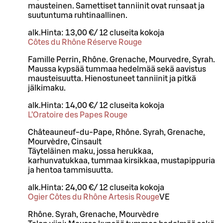
mausteinen. Samettiset tanniinit ovat runsaat ja
suutuntuma ruhtinaallinen.
alk.
Hinta:
13,00 €
/
12 cl
useita kokoja
Côtes du Rhône Réserve Rouge
Famille Perrin, Rhône. Grenache, Mourvedre, Syrah.
Maussa kypsää tummaa hedelmää sekä aavistus
mausteisuutta. Hienostuneet tanniinit ja pitkä
jälkimaku.
alk.
Hinta:
14,00 €
/
12 cl
useita kokoja
L’Oratoire des Papes Rouge
Châteauneuf-du-Pape, Rhône. Syrah, Grenache,
Mourvèdre, Cinsault
Täyteläinen maku, jossa herukkaa,
karhunvatukkaa, tummaa kirsikkaa, mustapippuria
ja hentoa tammisuutta.
alk.
Hinta:
24,00 €
/
12 cl
useita kokoja
Ogier Côtes du Rhône Artesis Rouge
VE
Rhône. Syrah, Grenache, Mourvèdre