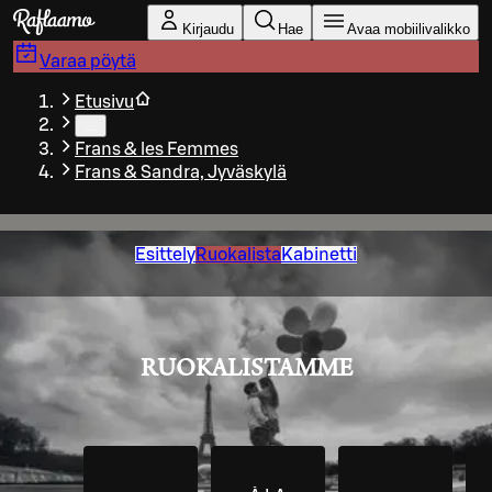
Siirry pääsisältöön
Kirjaudu
Hae
Avaa mobiilivalikko
Varaa pöytä
Etusivu
…
Frans & les Femmes
Frans & Sandra, Jyväskylä
Esittely
Ruokalista
Kabinetti
RUOKALISTAMME