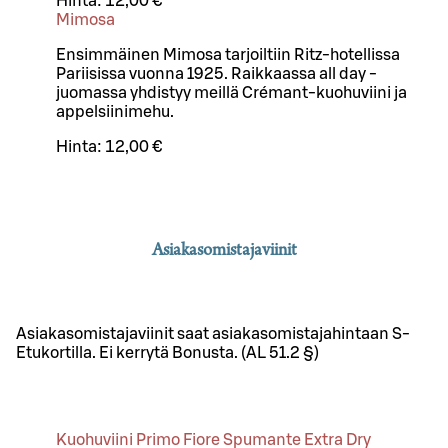
Hinta:
12,00 €
Mimosa
Ensimmäinen Mimosa tarjoiltiin Ritz-hotellissa
Pariisissa vuonna 1925. Raikkaassa all day -
juomassa yhdistyy meillä Crémant-kuohuviini ja
appelsiinimehu.
Hinta:
12,00 €
Asiakasomistajaviinit
Asiakasomistajaviinit saat asiakasomistajahintaan S-
Etukortilla. Ei kerrytä Bonusta. (AL 51.2 §)
Kuohuviini Primo Fiore Spumante Extra Dry