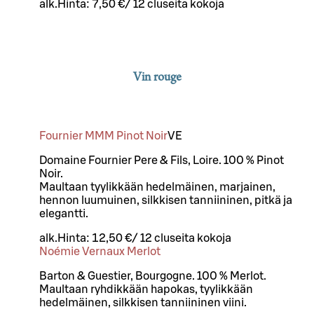
alk.
Hinta:
7,50 €
/
12 cl
useita kokoja
Vin rouge
Fournier MMM Pinot Noir
VE
Domaine Fournier Pere & Fils, Loire. 100 % Pinot
Noir.
Maultaan tyylikkään hedelmäinen, marjainen,
hennon luumuinen, silkkisen tanniininen, pitkä ja
elegantti.
alk.
Hinta:
12,50 €
/
12 cl
useita kokoja
Noémie Vernaux Merlot
Barton & Guestier, Bourgogne. 100 % Merlot.
Maultaan ryhdikkään hapokas, tyylikkään
hedelmäinen, silkkisen tanniininen viini.