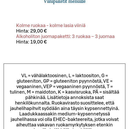
Viinipaketit menuille
Kolme ruokaa - kolme lasia viiniä
Hinta:
29,00 €
Alkoholiton juomapaketti: 3 ruokaa – 3 juomaa
Hinta:
19,00 €
VL = vähälaktoosinen, L = laktoositon, G =
gluteeniton, GP = gluteeniton pyynnöstä, VE =
vegaaninen, VEP = vegaaninen pyynnöstä, T =
tulinen, M = maidoton, K = kasvisruoka, PÄ = sisältää
pähkinää. Lisätietoja annoksista saat
henkilökunnalta.
Ruokavirasto suosittelee, että
jauhelihapihvit syödään aina täysin kypsennettyinä.
Laadukkaassakin medium-kypsennetyssä
jauhelihassa voi olla EHEC-bakteereita, jotka voivat
aiheuttaa vakavan ruokamyrkytyksen etenkin