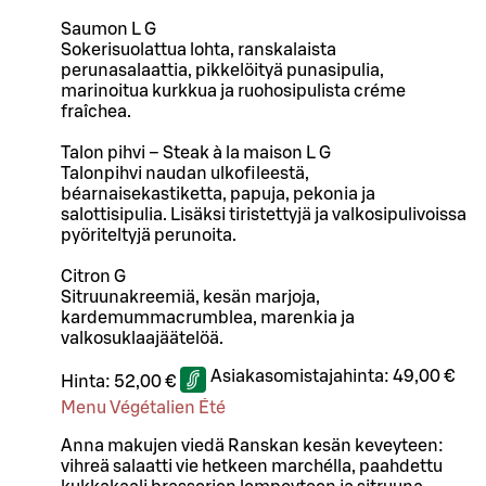
Saumon L G
Sokerisuolattua lohta, ranskalaista
perunasalaattia, pikkelöityä punasipulia,
marinoitua kurkkua ja ruohosipulista créme
fraîchea.
Talon pihvi – Steak à la maison L G
Talonpihvi naudan ulkofileestä,
béarnaisekastiketta, papuja, pekonia ja
salottisipulia. Lisäksi tiristettyjä ja valkosipulivoissa
pyöriteltyjä perunoita.
Citron G
Sitruunakreemiä, kesän marjoja,
kardemummacrumblea, marenkia ja
valkosuklaajäätelöä.
Asiakasomistajahinta:
49,00 €
Hinta:
52,00 €
Menu Végétalien Été
Anna makujen viedä Ranskan kesän keveyteen:
vihreä salaatti vie hetkeen marchélla, paahdettu