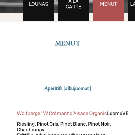
À LA
LOUNAS
MENUT
L
CARTE
MENUT
Apéritifs [alkujuomat]
Wolfberger W Crémant d’Alsace Organic
Luomu
VE
Riesling, Pinot Gris, Pinot Blanc, Pinot Noir,
Chardonnay