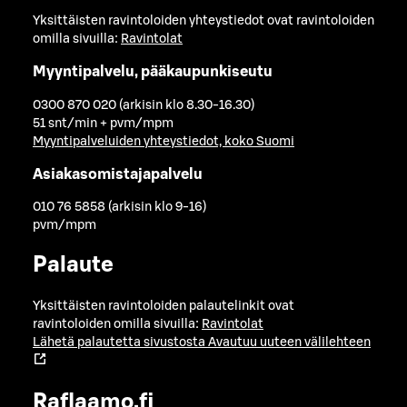
Yksittäisten ravintoloiden yhteystiedot ovat ravintoloiden
omilla sivuilla:
Ravintolat
Myyntipalvelu, pääkaupunkiseutu
0300 870 020 (arkisin klo 8.30-16.30)
51 snt/min + pvm/mpm
Myyntipalveluiden yhteystiedot, koko Suomi
Asiakasomistajapalvelu
010 76 5858 (arkisin klo 9-16)
pvm/mpm
Palaute
Yksittäisten ravintoloiden palautelinkit ovat
ravintoloiden omilla sivuilla:
Ravintolat
Lähetä palautetta sivustosta
Avautuu uuteen välilehteen
Raflaamo.fi