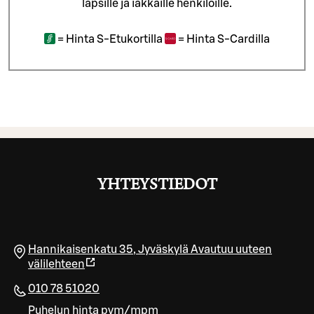
lapsille ja iäkkäille henkilöille.
=
Hinta S-Etukortilla
=
Hinta S-Cardilla
YHTEYSTIEDOT
Hannikaisenkatu 35
,
Jyväskylä
Avautuu uuteen
välilehteen
010 78 51020
Puhelun hinta pvm/mpm