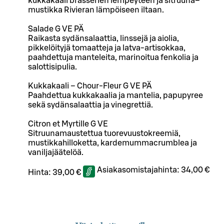
kukkakaali brasserien lempeyteen ja sitruuna–
mustikka Rivieran lämpöiseen iltaan.
Salade G VE PÄ
Raikasta sydänsalaattia, linssejä ja aiolia,
pikkelöityjä tomaatteja ja latva-artisokkaa,
paahdettuja manteleita, marinoitua fenkolia ja
salottisipulia.
Kukkakaali – Chour-Fleur G VE PÄ
Paahdettua kukkakaalia ja mantelia, papupyree
sekä sydänsalaattia ja vinegrettiä.
Citron et Myrtille G VE
Sitruunamaustettua tuorevuustokreemiä,
mustikkahilloketta, kardemummacrumblea ja
vaniljajäätelöä.
Asiakasomistajahinta:
34,00 €
Hinta:
39,00 €