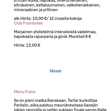
Erittäin kuiva, hapokas, viheromenainen,
sitruksinen, keltaluumuinen, valkoherukkainen,
mineraalinen ja yrttinen
alk.
Hinta:
10,00 €
/
12 cl
useita kokoja
Club Framboise
Marjainen yhdistelmä intensiivistä vadelmaa,
hapokasta raparperia ja giniä. Mocktail 9 €
Hinta:
12,00 €
Menut
Menu Frans
Se on pieni matka Ranskaan. Tartar kurkottaa
Pariisiin, siika paistuu meunièrevoissa Savoijin
jokien rannoilla ja neljän suklaan finale sanoo illalle