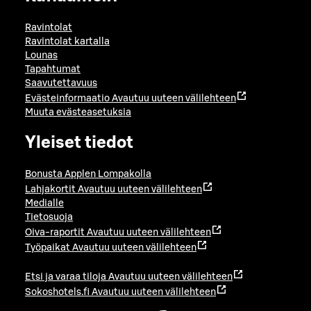
Ravintolat
Ravintolat kartalla
Lounas
Tapahtumat
Saavutettavuus
Evästeinformaatio
Avautuu uuteen välilehteen
Muuta evästeasetuksia
Yleiset tiedot
Bonusta Applen Lompakolla
Lahjakortit
Avautuu uuteen välilehteen
Medialle
Tietosuoja
Oiva-raportit
Avautuu uuteen välilehteen
Työpaikat
Avautuu uuteen välilehteen
Etsi ja varaa tiloja
Avautuu uuteen välilehteen
Sokoshotels.fi
Avautuu uuteen välilehteen