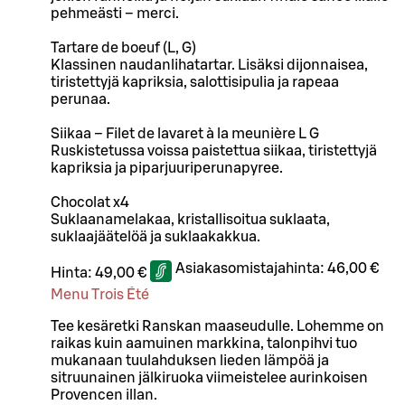
pehmeästi – merci.
Tartare de boeuf (L, G)
Klassinen naudanlihatartar. Lisäksi dijonnaisea,
tiristettyjä kapriksia, salottisipulia ja rapeaa
perunaa.
Siikaa – Filet de lavaret à la meunière L G
Ruskistetussa voissa paistettua siikaa, tiristettyjä
kapriksia ja piparjuuriperunapyree.
Chocolat x4
Suklaanamelakaa, kristallisoitua suklaata,
suklaajäätelöä ja suklaakakkua.
Asiakasomistajahinta:
46,00 €
Hinta:
49,00 €
Menu Trois Été
Tee kesäretki Ranskan maaseudulle. Lohemme on
raikas kuin aamuinen markkina, talonpihvi tuo
mukanaan tuulahduksen lieden lämpöä ja
sitruunainen jälkiruoka viimeistelee aurinkoisen
Provencen illan.