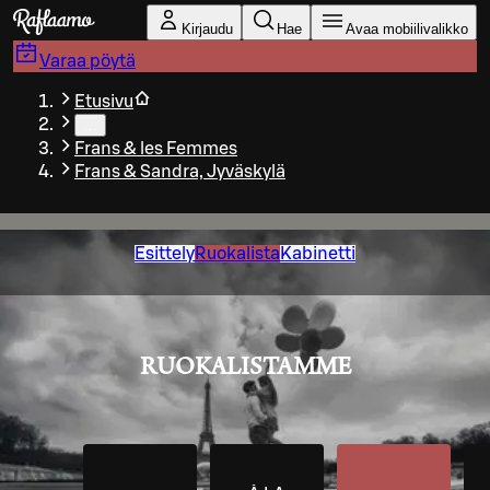
Siirry pääsisältöön
Kirjaudu
Hae
Avaa mobiilivalikko
Varaa pöytä
Etusivu
…
Frans & les Femmes
Frans & Sandra, Jyväskylä
Esittely
Ruokalista
Kabinetti
RUOKALISTAMME