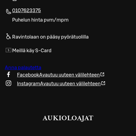
0107623375
Puhelun hinta pvm/mpm
Ravintolaan on pääsy pyörätuolilla
Meillä käy S-Card
Anna palautetta
Facebook
Avautuu uuteen välilehteen
Instagram
Avautuu uuteen välilehteen
AUKIOLOAJAT