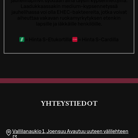
jauhelihapihvit syödään aina täysin kypsennettyinä.
Laadukkaassakin medium-kypsennetyssä
jauhelihassa voi olla EHEC-bakteereita, jotka voivat
aiheuttaa vakavan ruokamyrkytyksen etenkin
lapsille ja iäkkäille henkilöille.
=
Hinta S-Etukortilla
=
Hinta S-Cardilla
YHTEYSTIEDOT
Vallilanaukio 1
,
Joensuu
Avautuu uuteen välilehteen