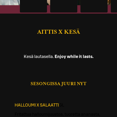
AITTIS X KESÄ
Kesä lautasella.
Enjoy while it lasts.
SESONGISSA JUURI NYT
HALLOUMI X SALAATTI
G
L
Fritattua halloumijuustoa, tuoretta ananasta,