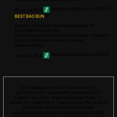
Asiakasomistajahinta:
39,90 €
Hinta:
41,90 €
BEST BAO BUN
M
Bao bun -sämpylät karamelliporsaalla TAI
karamellihärkäpavuilla.
Soosseina aiolia ja srirachamajoneesia. Höysteinä
tuoretta chiliä, korianteria ja freesiä
paksoisalaattia.
Asiakasomistajahinta:
19,90 €
Hinta:
21,90 €
VL = vähälaktoosinen, L = laktoositon, G =
gluteeniton, GP = gluteeniton pyynnöstä, VE =
vegaaninen, VEP = vegaaninen pyynnöstä, T =
tulinen, M = maidoton, K = kasvisruoka, PÄ = sisältää
pähkinää. Lisätietoja annoksista saat
henkilökunnalta.
Ruokavirasto suosittelee, että