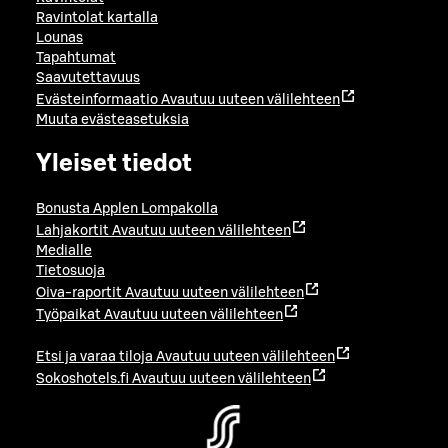
Ravintolat kartalla
Lounas
Tapahtumat
Saavutettavuus
Evästeinformaatio
Avautuu uuteen välilehteen
Muuta evästeasetuksia
Yleiset tiedot
Bonusta Applen Lompakolla
Lahjakortit
Avautuu uuteen välilehteen
Medialle
Tietosuoja
Oiva-raportit
Avautuu uuteen välilehteen
Työpaikat
Avautuu uuteen välilehteen
Etsi ja varaa tiloja
Avautuu uuteen välilehteen
Sokoshotels.fi
Avautuu uuteen välilehteen