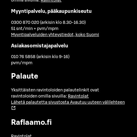
omilla sivuilla:
Ravintolat
Myyntipalvelu, pääkaupunkiseutu
0300 870 020 (arkisin klo 8.30-16.30)
51 snt/min + pvm/mpm
Myyntipalveluiden yhteystiedot, koko Suomi
Asiakasomistajapalvelu
010 76 5858 (arkisin klo 9-16)
pvm/mpm
Palaute
Yksittäisten ravintoloiden palautelinkit ovat
ravintoloiden omilla sivuilla:
Ravintolat
Lähetä palautetta sivustosta
Avautuu uuteen välilehteen
Raflaamo.fi
Ravintolat