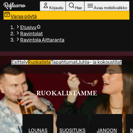
Siirry pääsisältöön
Kirjaudu
Hae
Avaa mobiilivalikko
Varaa pöytä
Etusivu
Ravintolat
Ravintola Aittaranta
Esittely
Ruokalista
Tapahtumat
Juhla- ja kokoustilat
RUOKALISTAMME
LOUNAS
SUOSITUKSET
JANOON