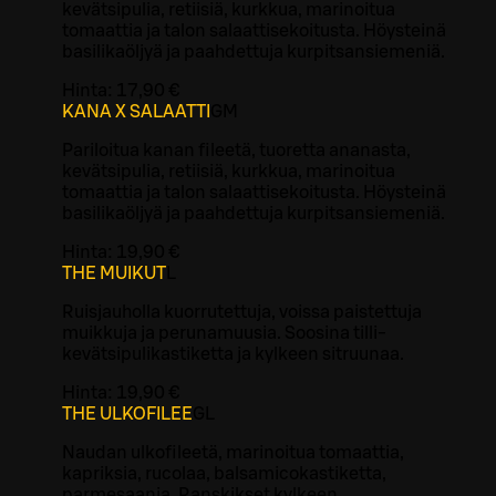
kevätsipulia, retiisiä, kurkkua, marinoitua
tomaattia ja talon salaattisekoitusta. Höysteinä
basilikaöljyä ja paahdettuja kurpitsansiemeniä.
Hinta:
17,90 €
KANA X SALAATTI
G
M
Pariloitua kanan fileetä, tuoretta ananasta,
kevätsipulia, retiisiä, kurkkua, marinoitua
tomaattia ja talon salaattisekoitusta. Höysteinä
basilikaöljyä ja paahdettuja kurpitsansiemeniä.
Hinta:
19,90 €
THE MUIKUT
L
Ruisjauholla kuorrutettuja, voissa paistettuja
muikkuja ja perunamuusia. Soosina tilli-
kevätsipulikastiketta ja kylkeen sitruunaa.
Hinta:
19,90 €
THE ULKOFILEE
G
L
Naudan ulkofileetä, marinoitua tomaattia,
kapriksia, rucolaa, balsamicokastiketta,
parmesaania. Ranskikset kylkeen.