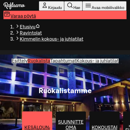
Siirry pääsisältöön
Kirjaudu
Hae
Avaa mobiilivalikko
Varaa pöytä
Etusivu
Ravintolat
Kimmelin kokous- ja juhlatilat
Esittely
Ruokalista
Tapahtumat
Kokous- ja juhlatilat
Ruokalistamme
SUUNNITTELE
KESÄLOUNAS
OMA
KOKOUSTARJOIL