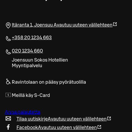
Itäranta 1
,
Joensuu
Avautuu uuteen välilehteen
+358 20 1234 663
020 1234 660
Joen­suun Sokos Ho­tel­lien
Myyn­ti­pal­ve­lu
Ravintolaan on pääsy pyörätuolilla
Meillä käy S-Card
Anna palautetta
Tilaa uutiskirje
Avautuu uuteen välilehteen
Facebook
Avautuu uuteen välilehteen