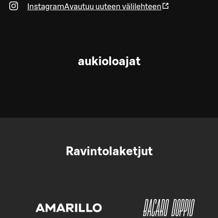
Instagram
Avautuu uuteen välilehteen
aukioloajat
Ravintolaketjut