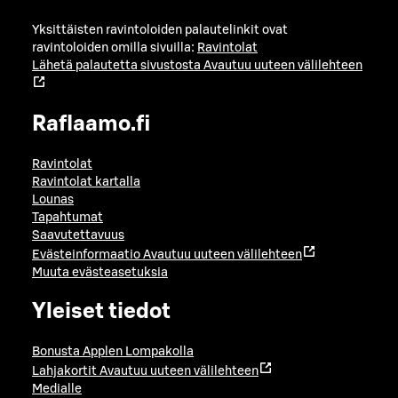
Yksittäisten ravintoloiden palautelinkit ovat
ravintoloiden omilla sivuilla:
Ravintolat
Lähetä palautetta sivustosta
Avautuu uuteen välilehteen
Raflaamo.fi
Ravintolat
Ravintolat kartalla
Lounas
Tapahtumat
Saavutettavuus
Evästeinformaatio
Avautuu uuteen välilehteen
Muuta evästeasetuksia
Yleiset tiedot
Bonusta Applen Lompakolla
Lahjakortit
Avautuu uuteen välilehteen
Medialle