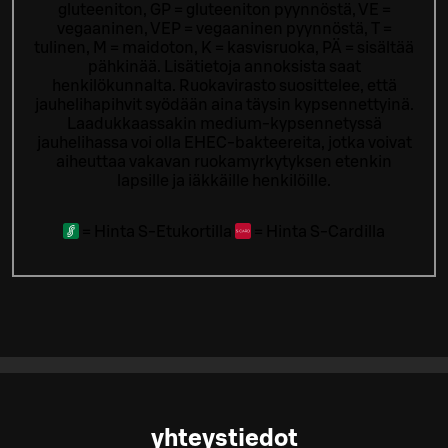
gluteeniton, GP = gluteeniton pyynnöstä, VE =
vegaaninen, VEP = vegaaninen pyynnöstä, T =
tulinen, M = maidoton, K = kasvisruoka, PÄ = sisältää
pähkinää. Lisätietoja annoksista saat
henkilökunnalta.
Ruokavirasto suosittelee, että
jauhelihapihvit syödään aina täysin kypsennettyinä.
Laadukkaassakin medium-kypsennetyssä
jauhelihassa voi olla EHEC-bakteereita, jotka voivat
aiheuttaa vakavan ruokamyrkytyksen etenkin
lapsille ja iäkkäille henkilöille.
=
Hinta S-Etukortilla
=
Hinta S-Cardilla
yhteystiedot