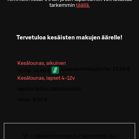
tarkemmin
täällä.
Tervetuloa kesäisten makujen äärelle!
Kesälounas, aikuinen
Asiakasomistajahinta:
15,50 €
Hinta:
16,90 €
Kesälounas, lapset 4-12v
lapsille lisäksi jäätelöpuikko
Hinta:
9,50 €
VL = vähälaktoosinen, L = laktoositon, G =