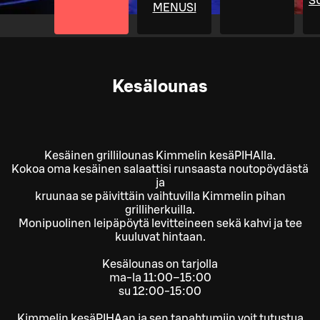
S
MENUSI
Kesälounas
Kesäinen grillilounas Kimmelin kesäPIHAlla.
Kokoa oma kesäinen salaattisi runsaasta noutopöydästä
ja
kruunaa se päivittäin vaihtuvilla Kimmelin pihan
grilliherkuilla.
Monipuolinen leipäpöytä levitteineen sekä kahvi ja tee
kuuluvat hintaan.
Kesälounas on tarjolla
ma-la 11:00–15:00
su 12:00-15:00
Kimmelin kesäPIHAan ja sen tapahtumiin voit tutustua