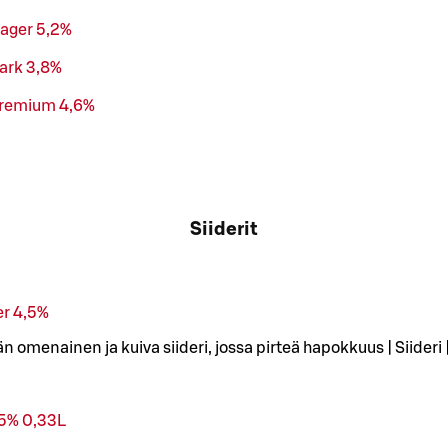
ager 5,2%
ark 3,8%
Premium 4,6%
Siiderit
er 4,5%
n omenainen ja kuiva siideri, jossa pirteä hapokkuus | Siideri | 
5% 0,33L