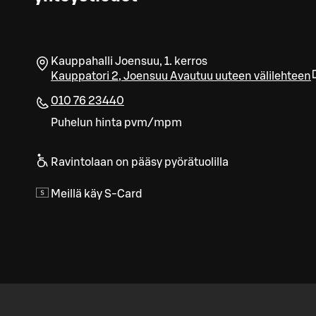
Kauppahalli Joensuu, 1. kerros
Kauppatori 2
,
Joensuu
Avautuu uuteen välilehteen
010 76 23440
Puhelun hinta pvm/mpm
Ravintolaan on pääsy pyörätuolilla
Meillä käy S-Card