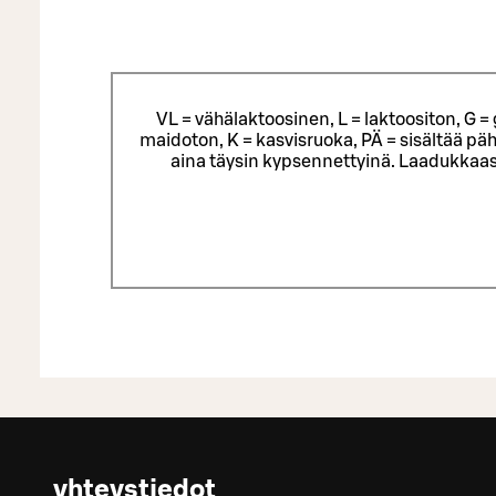
VL = vähälaktoosinen, L = laktoositon, G 
maidoton, K = kasvisruoka, PÄ = sisältää päh
aina täysin kypsennettyinä. Laadukkaas
yhteystiedot