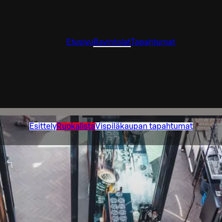
Etusivu
Ravintolat
Tapahtumat
Esittely
Ruokalista
Vispiläkaupan tapahtumat