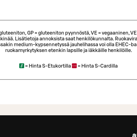
= gluteeniton, GP = gluteeniton pyynnöstä, VE = vegaaninen, VE
kinää. Lisätietoja annoksista saat henkilökunnalta.
Ruokavira
sakin medium-kypsennetyssä jauhelihassa voi olla EHEC-bakt
ruokamyrkytyksen etenkin lapsille ja iäkkäille henkilöille.
=
Hinta S-Etukortilla
=
Hinta S-Cardilla
a