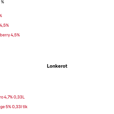
5 %
%
 4,5%
pberry 4,5%
Lonkerot
ro 4,7% 0,33L
nge 5% 0,33l tlk