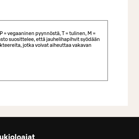
P = vegaaninen pyynnöstä, T = tulinen, M =
sto suosittelee, että jauhelihapihvit syödään
eereita, jotka voivat aiheuttaa vakavan
ukioloajat