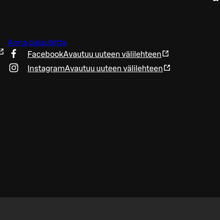
Anna palautetta
Facebook
Avautuu uuteen välilehteen
Instagram
Avautuu uuteen välilehteen