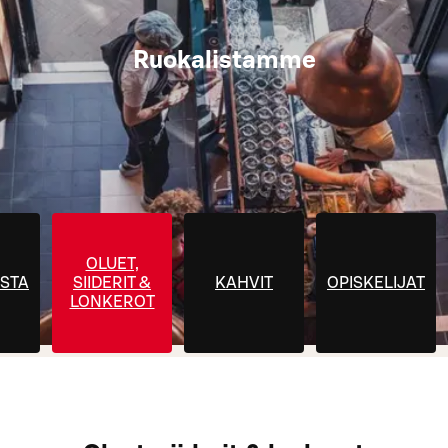
Ruokalistamme
OLUET,
STA
SIIDERIT &
KAHVIT
OPISKELIJAT
LONKEROT