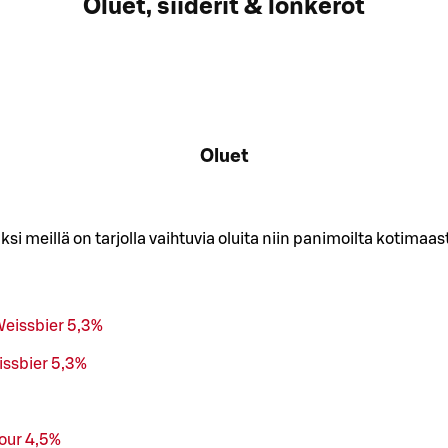
Oluet, siiderit & lonkerot
Oluet
ksi meillä on tarjolla vaihtuvia oluita niin panimoilta kotima
Weissbier 5,3%
issbier 5,3%
Sour 4,5%