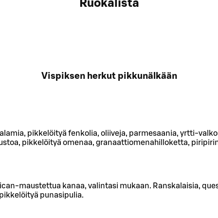
Ruokalista
Vispiksen herkut pikkunälkään
amia, pikkelöityä fenkolia, oliiveja, parmesaania, yrtti-valk
uustoa, pikkelöityä omenaa, granaattiomenahilloketta, piripir
ican-maustettua kanaa, valintasi mukaan. Ranskalaisia, ques
pikkelöityä punasipulia.