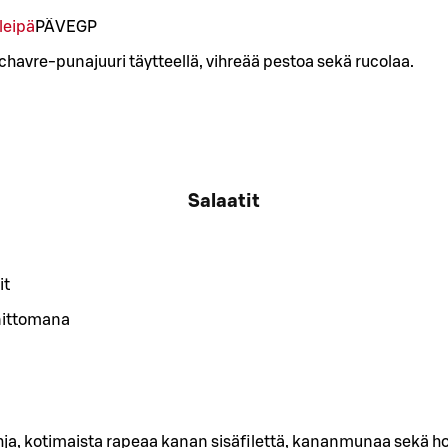
leipä
PÄ
VE
GP
chavre-punajuuri täytteellä, vihreää pestoa sekä rucolaa.
Salaatit
it
nittomana
hja, kotimaista rapeaa kanan sisäfilettä, kananmunaa sekä ho