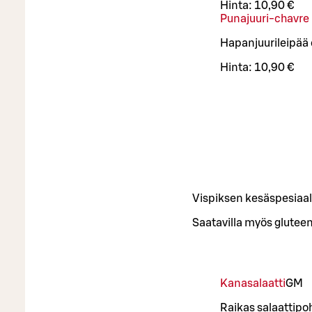
Hinta:
10,90 €
Punajuuri-chavre 
Hapanjuurileipää 
Hinta:
10,90 €
Vispiksen kesäspesiaal
Saatavilla myös glutee
Kanasalaatti
G
M
Raikas salaattipo