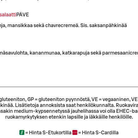
alaatti
PÄ
VE
ohja, mansikkaa sekä chavrecremeä. Sis. saksanpähkinää
ylmäsavulohta, kananmunaa, katkarapuja sekä parmesaanicr
= gluteeniton, GP = gluteeniton pyynnöstä, VE = vegaaninen, VE
kinää. Lisätietoja annoksista saat henkilökunnalta.
Ruokavira
sakin medium-kypsennetyssä jauhelihassa voi olla EHEC-bakt
ruokamyrkytyksen etenkin lapsille ja iäkkäille henkilöille.
=
Hinta S-Etukortilla
=
Hinta S-Cardilla