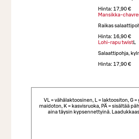
Hinta:
17,90 €
Mansikka-chavres
Raikas salaattip
Hinta:
16,90 €
Lohi-rapu twist
L
Salaattipohja, k
Hinta:
17,90 €
VL = vähälaktoosinen, L = laktoositon, G 
maidoton, K = kasvisruoka, PÄ = sisältää päh
aina täysin kypsennettyinä. Laadukkaas