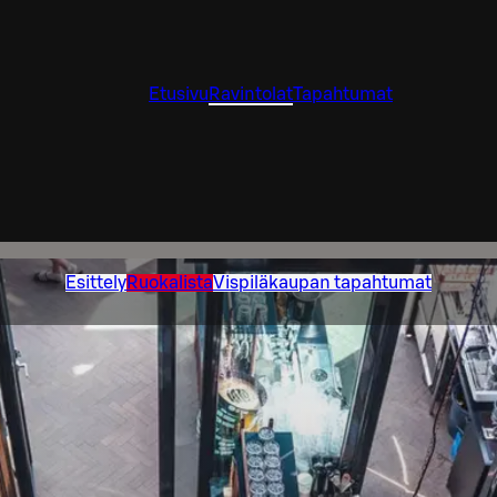
Etusivu
Ravintolat
Tapahtumat
Esittely
Ruokalista
Vispiläkaupan tapahtumat