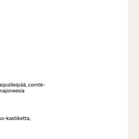
osipulileipää, comté-
imajoneesia
o-kastiketta,