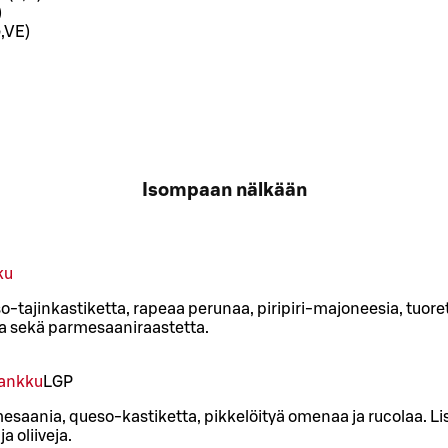
)
,VE)
Isompaan nälkään
ku
-tajinkastiketta, rapeaa perunaa, piripiri-majoneesia, tuore
aa sekä parmesaaniraastetta.
lankku
L
GP
esaania, queso-kastiketta, pikkelöityä omenaa ja rucolaa. Li
a oliiveja.