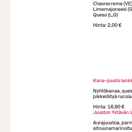
Chavrecreme (VE
Limemajoneesi (G
Queso (L,G)
Hinta:
2,00 €
Kana-juusto lank
Nyhtökanaa, queso
pikkelöityä rucol
Hinta:
16,90 €
Juuston Ystävän 
Aurajuustoa, parm
sitruunamarinoituj