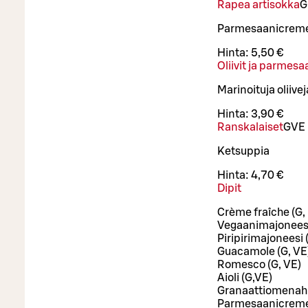
Rapea artisokka
G
Parmesaanicreme
Hinta:
5,50 €
Oliivit ja parmesa
Marinoituja oliiv
Hinta:
3,90 €
Ranskalaiset
G
VE
Ketsuppia
Hinta:
4,70 €
Dipit
Crème fraîche (G, 
Vegaanimajoneesi
Piripirimajoneesi 
Guacamole (G, VE
Romesco (G, VE)
Aioli (G,VE)
Granaattiomenahi
Parmesaanicreme