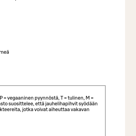
emeä
P = vegaaninen pyynnöstä, T = tulinen, M =
sto suosittelee, että jauhelihapihvit syödään
eereita, jotka voivat aiheuttaa vakavan