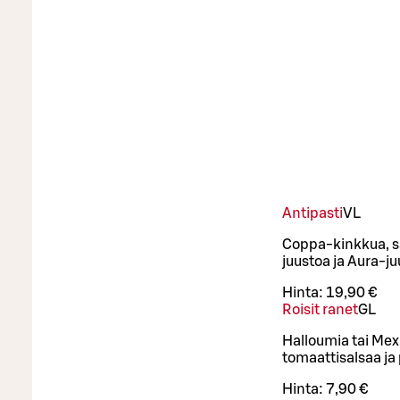
Antipasti
VL
Coppa-kinkkua, sal
juustoa ja Aura-j
Hinta:
19,90 €
Roisit ranet
G
L
Halloumia tai Mex
tomaattisalsaa ja 
Hinta:
7,90 €