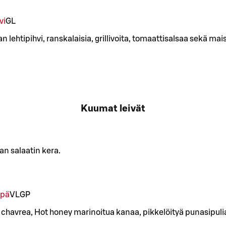
vi
G
L
lehtipihvi, ranskalaisia, grillivoita, tomaattisalsaa sekä mais
Kuumat leivät
aan salaatin kera.
ipä
VL
GP
 chavrea, Hot honey marinoitua kanaa, pikkelöityä punasipuli