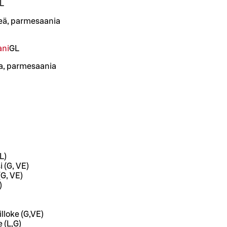
L
ä, parmesaania
ani
G
L
eja, parmesaania
L)
 (G, VE)
(G, VE)
)
lloke (G,VE)
 (L,G)