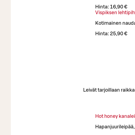
Hinta:
16,90 €
Vispiksen lehtipih
Kotimainen naudan 
Hinta:
25,90 €
Leivät tarjoillaan raikk
Hot honey kanale
Hapanjuurileipää,