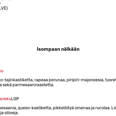
)
,VE)
Isompaan nälkään
ku
-tajinkastiketta, rapeaa perunaa, piripiri-majoneesia, tuore
aa sekä parmesaaniraastetta.
lankku
L
GP
esaania, queso-kastiketta, pikkelöityä omenaa ja rucolaa. Li
a oliiveja.