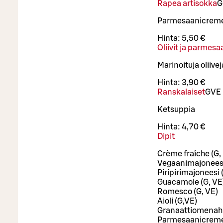
Rapea artisokka
G
Parmesaanicreme
Hinta:
5,50 €
Oliivit ja parmesa
Marinoituja oliiv
Hinta:
3,90 €
Ranskalaiset
G
VE
Ketsuppia
Hinta:
4,70 €
Dipit
Crème fraîche (G, 
Vegaanimajoneesi
Piripirimajoneesi 
Guacamole (G, VE
Romesco (G, VE)
Aioli (G,VE)
Granaattiomenahi
Parmesaanicreme