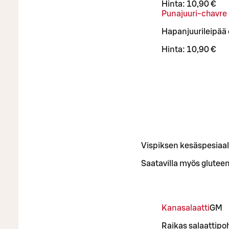
Hinta:
10,90 €
Punajuuri-chavre 
Hapanjuurileipää 
Hinta:
10,90 €
Vispiksen kesäspesiaal
Saatavilla myös glutee
Kanasalaatti
G
M
Raikas salaattipo