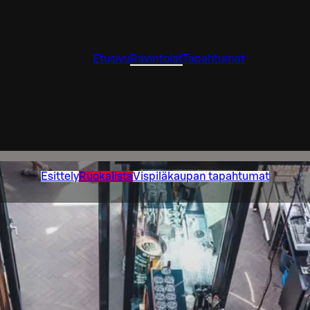
Etusivu
Ravintolat
Tapahtumat
Esittely
Ruokalista
Vispiläkaupan tapahtumat