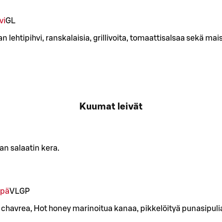
vi
G
L
lehtipihvi, ranskalaisia, grillivoita, tomaattisalsaa sekä mais
Kuumat leivät
aan salaatin kera.
ipä
VL
GP
 chavrea, Hot honey marinoitua kanaa, pikkelöityä punasipuli