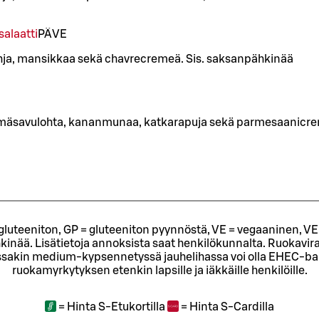
alaatti
PÄ
VE
ohja, mansikkaa sekä chavrecremeä. Sis. saksanpähkinää
ylmäsavulohta, kananmunaa, katkarapuja sekä parmesaanicr
= gluteeniton, GP = gluteeniton pyynnöstä, VE = vegaaninen, VE
kinää. Lisätietoja annoksista saat henkilökunnalta.
Ruokavira
sakin medium-kypsennetyssä jauhelihassa voi olla EHEC-bakt
ruokamyrkytyksen etenkin lapsille ja iäkkäille henkilöille.
=
Hinta S-Etukortilla
=
Hinta S-Cardilla