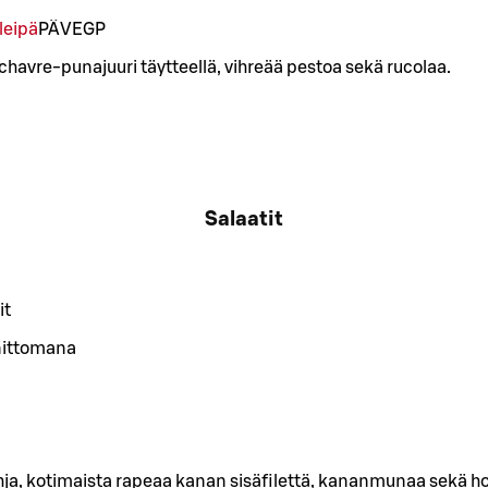
leipä
PÄ
VE
GP
chavre-punajuuri täytteellä, vihreää pestoa sekä rucolaa.
Salaatit
it
nittomana
hja, kotimaista rapeaa kanan sisäfilettä, kananmunaa sekä ho