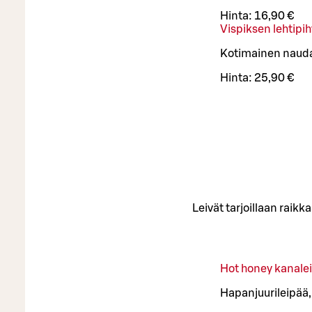
Hinta:
16,90 €
Vispiksen lehtipih
Kotimainen naudan 
Hinta:
25,90 €
Leivät tarjoillaan raikk
Hot honey kanale
Hapanjuurileipää,