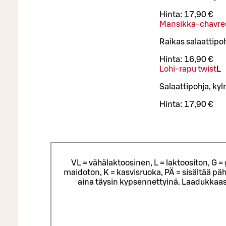
Hinta:
17,90 €
Mansikka-chavres
Raikas salaattip
Hinta:
16,90 €
Lohi-rapu twist
L
Salaattipohja, k
Hinta:
17,90 €
VL = vähälaktoosinen, L = laktoositon, G 
maidoton, K = kasvisruoka, PÄ = sisältää päh
aina täysin kypsennettyinä. Laadukkaas