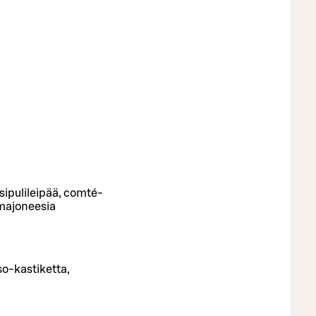
osipulileipää, comté-
imajoneesia
o-kastiketta,