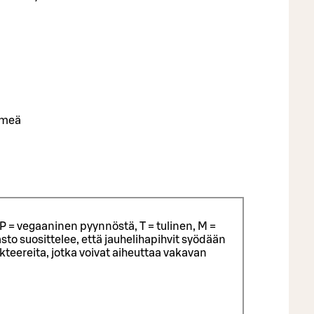
emeä
P = vegaaninen pyynnöstä, T = tulinen, M =
sto suosittelee, että jauhelihapihvit syödään
eereita, jotka voivat aiheuttaa vakavan