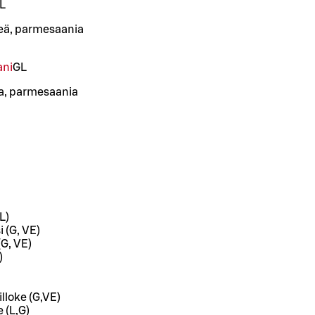
L
ä, parmesaania
ani
G
L
eja, parmesaania
L)
 (G, VE)
(G, VE)
)
lloke (G,VE)
 (L,G)