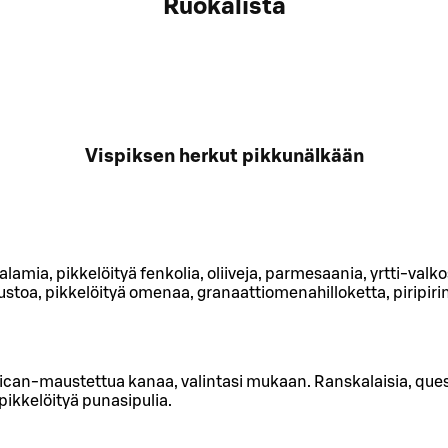
Ruokalista
Vispiksen herkut pikkunälkään
amia, pikkelöityä fenkolia, oliiveja, parmesaania, yrtti-valk
uustoa, pikkelöityä omenaa, granaattiomenahilloketta, piripir
ican-maustettua kanaa, valintasi mukaan. Ranskalaisia, ques
pikkelöityä punasipulia.