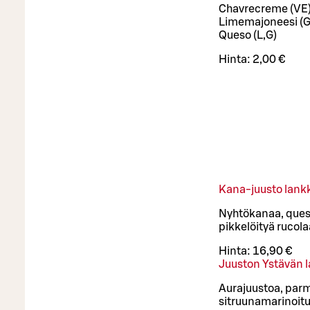
Chavrecreme (VE
Limemajoneesi (G
Queso (L,G)
Hinta:
2,00 €
Kana-juusto lank
Nyhtökanaa, queso
pikkelöityä rucol
Hinta:
16,90 €
Juuston Ystävän 
Aurajuustoa, parm
sitruunamarinoituj