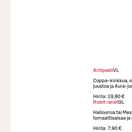
Antipasti
VL
Coppa-kinkkua, sal
juustoa ja Aura-j
Hinta:
19,90 €
Roisit ranet
G
L
Halloumia tai Mex
tomaattisalsaa ja 
Hinta:
7,90 €