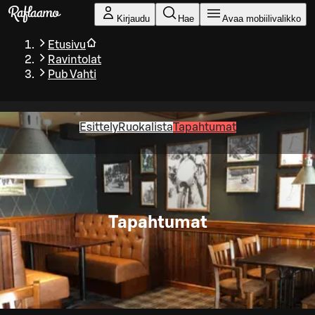
Siirry pääsisältöön
Kirjaudu
Hae
Avaa mobiilivalikko
Etusivu
Ravintolat
Pub Vahti
Esittely
Ruokalista
Tapahtumat
Tapahtumat