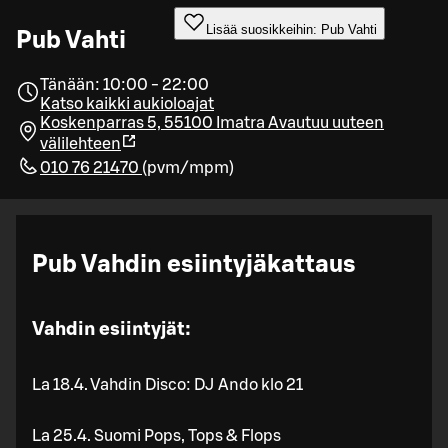
Lisää suosikkeihin: Pub Vahti
Pub Vahti
Tänään: 10:00 - 22:00
Katso kaikki aukioloajat
Koskenparras 5, 55100 Imatra
Avautuu uuteen
välilehteen
010 76 21470
(
pvm/mpm
)
Pub Vahdin esiintyjäkattaus
Vahdin esiintyjät:
La 18.4. Vahdin Disco: DJ Ando klo 21
La 25.4. Suomi Pops, Tops & Flops