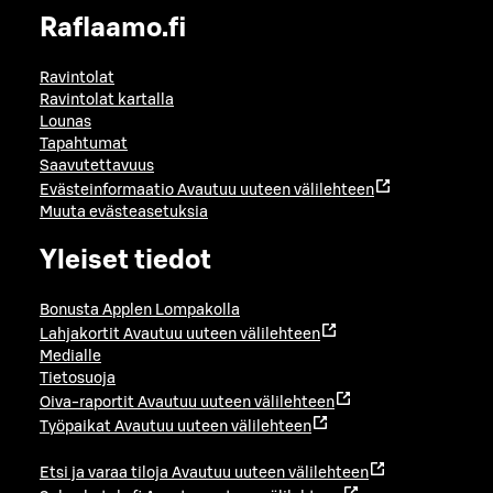
Raflaamo.fi
Ravintolat
Ravintolat kartalla
Lounas
Tapahtumat
Saavutettavuus
Evästeinformaatio
Avautuu uuteen välilehteen
Muuta evästeasetuksia
Yleiset tiedot
Bonusta Applen Lompakolla
Lahjakortit
Avautuu uuteen välilehteen
Medialle
Tietosuoja
Oiva-raportit
Avautuu uuteen välilehteen
Työpaikat
Avautuu uuteen välilehteen
Etsi ja varaa tiloja
Avautuu uuteen välilehteen