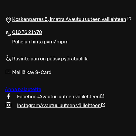
Koskenparras 5
,
Imatra
Avautuu uuteen välilehteen
010 76 21470
Puhelun hinta pvm/mpm
Ravintolaan on pääsy pyörätuolilla
Meillä käy S-Card
Anna palautetta
Facebook
Avautuu uuteen välilehteen
Instagram
Avautuu uuteen välilehteen