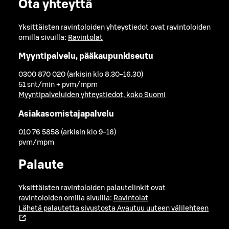
Ota yhteyttä
Yksittäisten ravintoloiden yhteystiedot ovat ravintoloiden
omilla sivuilla:
Ravintolat
Myyntipalvelu, pääkaupunkiseutu
0300 870 020 (arkisin klo 8.30-16.30)
51 snt/min + pvm/mpm
Myyntipalveluiden yhteystiedot, koko Suomi
Asiakasomistajapalvelu
010 76 5858 (arkisin klo 9-16)
pvm/mpm
Palaute
Yksittäisten ravintoloiden palautelinkit ovat
ravintoloiden omilla sivuilla:
Ravintolat
Lähetä palautetta sivustosta
Avautuu uuteen välilehteen