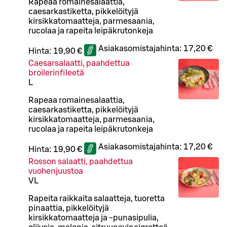
Rapeaa romainesalaattia,
caesarkastiketta, pikkelöityjä
kirsikkatomaatteja, parmesaania,
rucolaa ja rapeita leipäkrutonkeja
Asiakasomistajahinta:
17,20 €
Hinta:
19,90 €
Caesarsalaatti, paahdettua
broilerinfileetä
L
Rapeaa romainesalaattia,
caesarkastiketta, pikkelöityjä
kirsikkatomaatteja, parmesaania,
rucolaa ja rapeita leipäkrutonkeja
Asiakasomistajahinta:
17,20 €
Hinta:
19,90 €
Rosson salaatti, paahdettua
vuohenjuustoa
VL
Rapeita raikkaita salaatteja, tuoretta
pinaattia, pikkelöityjä
kirsikkatomaatteja ja -punasipulia,