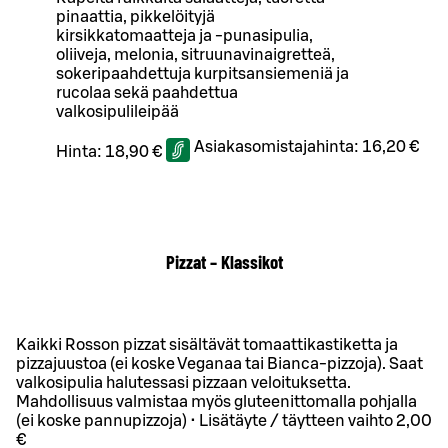
pinaattia, pikkelöityjä
kirsikkatomaatteja ja -punasipulia,
oliiveja, melonia, sitruunavinaigretteä,
sokeripaahdettuja kurpitsansiemeniä ja
rucolaa sekä paahdettua
valkosipulileipää
Asiakasomistajahinta:
16,20 €
Hinta:
18,90 €
Pizzat – Klassikot
Kaikki Rosson pizzat sisältävät tomaattikastiketta ja
pizzajuustoa (ei koske Veganaa tai Bianca-pizzoja). Saat
valkosipulia halutessasi pizzaan veloituksetta.
Mahdollisuus valmistaa myös gluteenittomalla pohjalla
(ei koske pannupizzoja) • Lisätäyte / täytteen vaihto 2,00
€