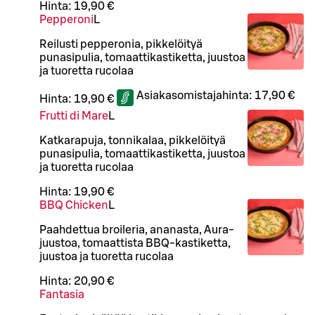
Hinta:
19,90 €
Pepperoni
L
Reilusti pepperonia, pikkelöityä
punasipulia, tomaattikastiketta, juustoa
ja tuoretta rucolaa
Asiakasomistajahinta:
17,90 €
Hinta:
19,90 €
Frutti di Mare
L
Katkarapuja, tonnikalaa, pikkelöityä
punasipulia, tomaattikastiketta, juustoa
ja tuoretta rucolaa
Hinta:
19,90 €
BBQ Chicken
L
Paahdettua broileria, ananasta, Aura-
juustoa, tomaattista BBQ-kastiketta,
juustoa ja tuoretta rucolaa
Hinta:
20,90 €
Fantasia