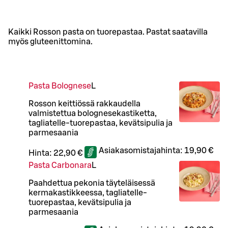
Kaikki Rosson pasta on tuorepastaa. Pastat saatavilla
myös gluteenittomina.
Pasta Bolognese
L
Rosson keittiössä rakkaudella
valmistettua bolognesekastiketta,
tagliatelle-tuorepastaa, kevätsipulia ja
parmesaania
Asiakasomistajahinta:
19,90 €
Hinta:
22,90 €
Pasta Carbonara
L
Paahdettua pekonia täyteläisessä
kermakastikkeessa, tagliatelle-
tuorepastaa, kevätsipulia ja
parmesaania