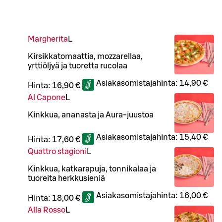
Margherita
L
Kirsikkatomaattia, mozzarellaa,
yrttiöljyä ja tuoretta rucolaa
Asiakasomistajahinta:
14,90 €
Hinta:
16,90 €
Al Capone
L
Kinkkua, ananasta ja Aura-juustoa
Asiakasomistajahinta:
15,40 €
Hinta:
17,60 €
Quattro stagioni
L
Kinkkua, katkarapuja, tonnikalaa ja
tuoreita herkkusieniä
Asiakasomistajahinta:
16,00 €
Hinta:
18,00 €
Alla Rosso
L