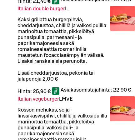
Hinta:
21,40 €
Italian double burger
L
Kaksi grillattua burgerpihviä,
cheddarjuustoa, chilillä ja valkosipulilla
marinoitua tomaattia, pikkelöityä
punasipulia, parmesaani- ja
paprikamajoneesia sekä
romainesalaattia rosmariinilla
maustetun focacciasämpylän välissä.
Lisäksi ranskalaisia perunoita.
Lisää cheddarjuustoa, pekonia tai
jalapenoja 2,00 €
Asiakasomistajahinta:
22,90 €
Hinta:
25,90 €
Italian vegeburger
L
M
VE
Rosson mehukas, soija-
linssikasvispihvi, chilillä ja valkosipulilla
marinoitua tomaattia, pikkelöityä
punasipulia, valkosipuli- ja
paprikamajoneesia sekä
romainesalaattia rosmariinilla