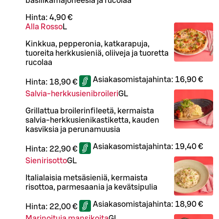
basilikamajoneesia ja rucolaa
Hinta:
4,90 €
Alla Rosso
L
Kinkkua, pepperonia, katkarapuja,
tuoreita herkkusieniä, oliiveja ja tuoretta
rucolaa
Asiakasomistajahinta:
16,90 €
Hinta:
18,90 €
Salvia-herkkusienibroileri
G
L
Grillattua broilerinfileetä, kermaista
salvia-herkkusienikastiketta, kauden
kasviksia ja perunamuusia
Asiakasomistajahinta:
19,40 €
Hinta:
22,90 €
Sienirisotto
G
L
Italialaisia metsäsieniä, kermaista
risottoa, parmesaania ja kevätsipulia
Asiakasomistajahinta:
18,90 €
Hinta:
22,00 €
Marinoituja mansikoita
G
L