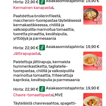
Asiakasomistajahinta:
19,90 €
Hinta:
22,90 €
Kermainen kanapasta
L
Paahdettua broilerinfileetä,
maccheroni-tuorepastaa täyteläisessä
kermakastikkeessa, chilillä ja
valkosipulilla marinoitua tomaattia,
tuoretta pinaattia, kevätsipulia,
yrttiöljyä ja parmesaania
Asiakasomistajahinta:
19,90 €
Hinta:
22,90 €
Jättirapupasta
L
Paistettuja jättirapuja, kermaista
hummerikastiketta, tagliatelle-
tuorepastaa, chilillä ja valkosipulilla
marinoitua tomaattia, friteerattuja
kapriksia, kevätsipulia ja parmesaania
Asiakasomistajahinta:
19,90 €
Hinta:
22,90 €
Chavre-tomaattipasta
L
M
VE
Täyteläistä chavrevaahtoa, spagetti-