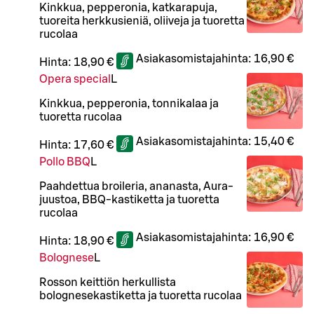
Kinkkua, pepperonia, katkarapuja,
tuoreita herkkusieniä, oliiveja ja tuoretta
rucolaa
Asiakasomistajahinta:
16,90 €
Hinta:
18,90 €
Opera special
L
Kinkkua, pepperonia, tonnikalaa ja
tuoretta rucolaa
Asiakasomistajahinta:
15,40 €
Hinta:
17,60 €
Pollo BBQ
L
Paahdettua broileria, ananasta, Aura-
juustoa, BBQ-kastiketta ja tuoretta
rucolaa
Asiakasomistajahinta:
16,90 €
Hinta:
18,90 €
Bolognese
L
Rosson keittiön herkullista
bolognesekastiketta ja tuoretta rucolaa