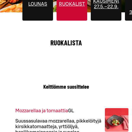
KAUSIMENUT
LOUNAS
RUOKALISTA
27.5.–22.9.
3
RUOKALISTA
Keittiömme suosittelee
Mozzarellaa ja tomaattia
G
L
Suussasulavaa mozzarellaa, pikkelöityjä
kirsikkatomaatteja, yrttiöljyä,