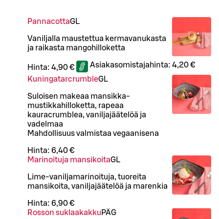
Pannacotta
G
L
Vaniljalla maustettua kermavanukasta
ja raikasta mangohilloketta
Asiakasomistajahinta:
4,20 €
Hinta:
4,90 €
Kuningatarcrumble
G
L
Suloisen makeaa mansikka-
mustikkahilloketta, rapeaa
kauracrumblea, vaniljajäätelöä ja
vadelmaa
Mahdollisuus valmistaa vegaanisena
Hinta:
6,40 €
Marinoituja mansikoita
G
L
Lime-vaniljamarinoituja, tuoreita
mansikoita, vaniljajäätelöä ja marenkia
Hinta:
6,90 €
Rosson suklaakakku
PÄ
G