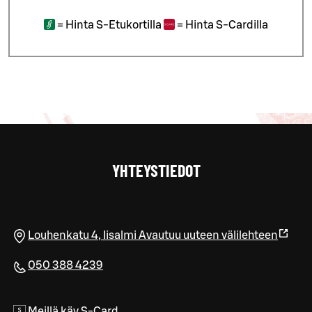
=
Hinta S-Etukortilla
=
Hinta S-Cardilla
YHTEYSTIEDOT
Louhenkatu 4
,
Iisalmi
Avautuu uuteen välilehteen
050 388 4239
Meillä käy S-Card