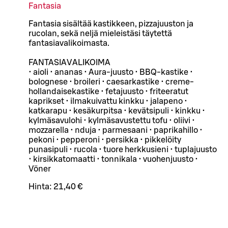
Fantasia
Fantasia sisältää kastikkeen, pizzajuuston ja
rucolan, sekä neljä mieleistäsi täytettä
fantasiavalikoimasta.
FANTASIAVALIKOIMA
• aioli • ananas • Aura-juusto • BBQ-kastike •
bolognese • broileri • caesarkastike • creme-
hollandaisekastike • fetajuusto • friteeratut
kaprikset • ilmakuivattu kinkku • jalapeno •
katkarapu • kesäkurpitsa • kevätsipuli • kinkku •
kylmäsavulohi • kylmäsavustettu tofu • oliivi •
mozzarella • nduja • parmesaani • paprikahillo •
pekoni • pepperoni • persikka • pikkelöity
punasipuli • rucola • tuore herkkusieni • tuplajuusto
• kirsikkatomaatti • tonnikala • vuohenjuusto •
Vöner
Hinta:
21,40 €