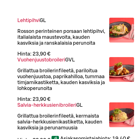
Lehtipihvi
G
L
Rosson perinteinen porsaan lehtipihvi,
italialaista maustevoita, kauden
kasviksia ja ranskalaisia perunoita
Hinta:
23,90 €
Vuohenjuustobroileri
G
VL
Grillattua broilerinfileetä, pariloitua
vuohenjuustoa, paprikahilloa, tummaa
timjamikastiketta, kauden kasviksia ja
lohkoperunoita
Hinta:
23,90 €
Salvia-herkkusienibroileri
G
L
Grillattua broilerinfileetä, kermaista
salvia-herkkusienikastiketta, kauden
kasviksia ja perunamuusia
Asiakasomistajahinta:
19,40 €