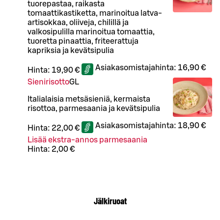
tuorepastaa, raikasta
tomaattikastiketta, marinoitua latva-
artisokkaa, oliiveja, chilillä ja
valkosipulilla marinoitua tomaattia,
tuoretta pinaattia, friteerattuja
kapriksia ja kevätsipulia
Asiakasomistajahinta:
16,90 €
Hinta:
19,90 €
Sienirisotto
G
L
Italialaisia metsäsieniä, kermaista
risottoa, parmesaania ja kevätsipulia
Asiakasomistajahinta:
18,90 €
Hinta:
22,00 €
Lisää ekstra-annos parmesaania
Hinta:
2,00 €
Jälkiruoat