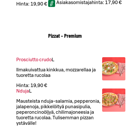
Asiakasomistajahinta:
17,90 €
Hinta:
19,90 €
Pizzat – Premium
Prosciutto crudo
L
Ilmakuivattua kinkkua, mozzarellaa ja
tuoretta rucolaa
Hinta:
19,90 €
Nduja
L
Mausteista nduja-salamia, pepperonia,
jalapenoja, pikkelöityä punasipulia,
peperoncinoöljyä, chilimajoneesia ja
tuoretta rucolaa. Tulisemman pizzan
ystävälle!