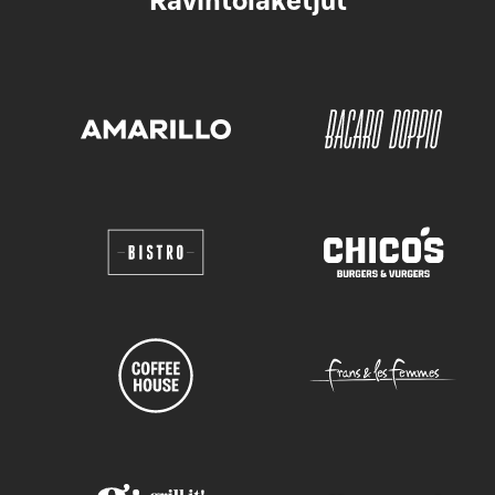
Ravintolaketjut