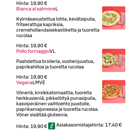
Hinta:
19,90 €
Bianca al salmone
L
Kylmäsavustettua lohta, kevätsipulia,
friteerattuja kapriksia,
cremehollandaisekastiketta ja tuoretta
rucolaa
Hinta:
19,90 €
Pollo formaggio
VL
Paahdettua broileria, vuohenjuustoa,
paprikahilloa ja tuoretta rucolaa
Hinta:
19,90 €
Vegana
L
M
VE
Vöneriä, kirsikkatomaattia, tuoreita
herkkusieniä, pikkelöityä punasipulia,
kasviperäinen vaihtoehto juustolle,
paprikamajoneesia ja tuoretta rucolaa.
Vöner sisältää gluteenia.
Asiakasomistajahinta:
17,40 €
Hinta:
19,90 €