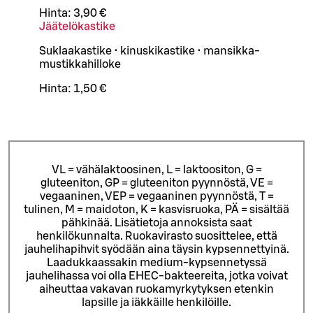
Hinta:
3,90 €
Jäätelökastike
Suklaakastike • kinuskikastike • mansikka-
mustikkahilloke
Hinta:
1,50 €
VL = vähälaktoosinen, L = laktoositon, G =
gluteeniton, GP = gluteeniton pyynnöstä, VE =
vegaaninen, VEP = vegaaninen pyynnöstä, T =
tulinen, M = maidoton, K = kasvisruoka, PÄ = sisältää
pähkinää. Lisätietoja annoksista saat
henkilökunnalta.
Ruokavirasto suosittelee, että
jauhelihapihvit syödään aina täysin kypsennettyinä.
Laadukkaassakin medium-kypsennetyssä
jauhelihassa voi olla EHEC-bakteereita, jotka voivat
aiheuttaa vakavan ruokamyrkytyksen etenkin
lapsille ja iäkkäille henkilöille.