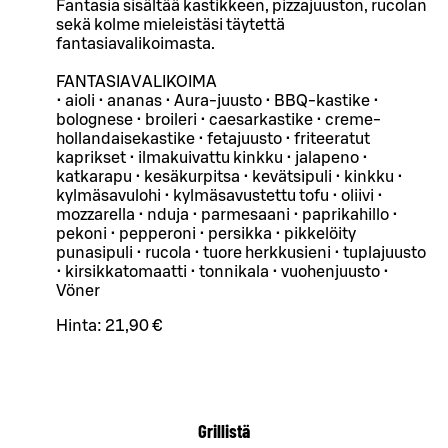
Fantasia sisältää kastikkeen, pizzajuuston, rucolan
sekä kolme mieleistäsi täytettä
fantasiavalikoimasta.
FANTASIAVALIKOIMA
• aioli • ananas • Aura-juusto • BBQ-kastike •
bolognese • broileri • caesarkastike • creme-
hollandaisekastike • fetajuusto • friteeratut
kaprikset • ilmakuivattu kinkku • jalapeno •
katkarapu • kesäkurpitsa • kevätsipuli • kinkku •
kylmäsavulohi • kylmäsavustettu tofu • oliivi •
mozzarella • nduja • parmesaani • paprikahillo •
pekoni • pepperoni • persikka • pikkelöity
punasipuli • rucola • tuore herkkusieni • tuplajuusto
• kirsikkatomaatti • tonnikala • vuohenjuusto •
Vöner
Hinta:
21,90 €
Grillistä