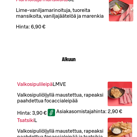
Lime-vaniljamarinoituja, tuoreita
mansikoita, vaniljajäätelöä ja marenkia
Hinta:
6,90 €
Alkuun
Valkosipulileipä
L
M
VE
Valkosipuliöljyllä maustettua, rapeaksi
paahdettua focaccialeipää
Asiakasomistajahinta:
2,90 €
Hinta:
3,90 €
Tsatsiki
L
Valkosipuliöljyllä maustettua, rapeaksi
paahdettua focaccialeipää ja tsatsikia