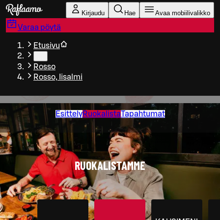
Siirry pääsisältöön
Kirjaudu
Hae
Avaa mobiilivalikko
Varaa pöytä
Etusivu
…
Rosso
Rosso, Iisalmi
Esittely
Ruokalista
Tapahtumat
RUOKALISTAMME