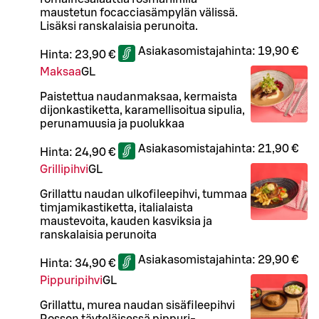
maustetun focacciasämpylän välissä.
Lisäksi ranskalaisia perunoita.
Asiakasomistajahinta:
19,90 €
Hinta:
23,90 €
Maksaa
G
L
Paistettua naudanmaksaa, kermaista
dijonkastiketta, karamellisoitua sipulia,
perunamuusia ja puolukkaa
Asiakasomistajahinta:
21,90 €
Hinta:
24,90 €
Grillipihvi
G
L
Grillattu naudan ulkofileepihvi, tummaa
timjamikastiketta, italialaista
maustevoita, kauden kasviksia ja
ranskalaisia perunoita
Asiakasomistajahinta:
29,90 €
Hinta:
34,90 €
Pippuripihvi
G
L
Grillattu, murea naudan sisäfileepihvi
Rosson täyteläisessä pippuri-