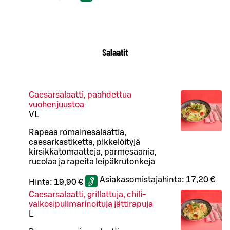
Salaatit
Caesarsalaatti, paahdettua
vuohenjuustoa
VL
Rapeaa romainesalaattia,
caesarkastiketta, pikkelöityjä
kirsikkatomaatteja, parmesaania,
rucolaa ja rapeita leipäkrutonkeja
Asiakasomistajahinta:
17,20 €
Hinta:
19,90 €
Caesarsalaatti, grillattuja, chili-
valkosipulimarinoituja jättirapuja
L