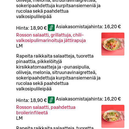
oliiveja, melonia, sitruunavinaigretteä,
sokeripaahdettuja kurpitsansiemeniä ja
rucolaa sekä paahdettua
valkosipulileipää
Asiakasomistajahinta:
16,20 €
Hinta:
18,90 €
Rosson salaatti, grillattuja, chili-
valkosipulimarinoituja jättirapuja
L
M
Rapeita raikkaita salaatteja, tuoretta
pinaattia, pikkelöityjä
kirsikkatomaatteja ja -punasipulia,
oliiveja, melonia, sitruunavinaigretteä,
sokeripaahdettuja kurpitsansiemeniä ja
rucolaa sekä paahdettua
valkosipulileipää
Asiakasomistajahinta:
16,20 €
Hinta:
18,90 €
Rosson salaatti, paahdettua
broilerinfileetä
L
M
Rapeita raikkaita salaatteja, tuoretta