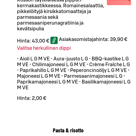
kermakastikkeessa. Romainesalaattia,
pikkelöityjä kirsikkatomaatteja ja
parmesaania sekä
parmesaaniperunagratiinia ja
kevätsipulia
Asiakasomistajahinta:
39,90 €
Hinta:
43,00 €
Valitse herkullinen dippi
• Aioli L G M VE • Aura-juusto L G • BBQ-kastike L G
M VE • Chilimajoneesi L G M VE • Crème Fraîche L G
• Paprikahillo L G M VE • Peperoncinoöljy L G M VE •
Majoneesi L G M VE • Parmesaanimajoneesi L G •
Paprikamajoneesi L G M VE • Basilikamajoneesi L G
M VE
Hinta:
2,00 €
Pasta & risotto