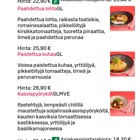
Hinta:
22,90 €
Paahdettua lohta
G
L
Paahdettua lohta, raikasta tsatsikia,
romainesalaattia, pikkelöityjä
kirsikkatomaatteja, tuoretta pinaattia,
limeä ja paahdettua perunaa
Hinta:
25,90 €
Paistettua kuhaa
G
L
Voissa paistettua kuhaa, yrttiöljyä,
pikkelöityjä tomaatteja, limeä ja
perunamuusia
Hinta:
26,90 €
Kasvispyörykät
G
L
M
VE
Itsetehtyjä, lempeästi chilillä
maustettuja soijalinssikasvispyöryköitä,
kauden kasviksia tomaattisessa
kastikkeessa, yrttiöljyä ja
basilikamajoneesia
Asiakasomistajahinta:
18,20 €