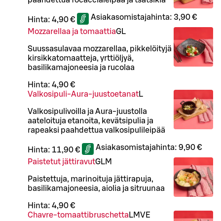
Asiakasomistajahinta:
3,90 €
Hinta:
4,90 €
Mozzarellaa ja tomaattia
G
L
Suussasulavaa mozzarellaa, pikkelöityjä
kirsikkatomaatteja, yrttiöljyä,
basilikamajoneesia ja rucolaa
Hinta:
4,90 €
Valkosipuli-Aura-juustoetanat
L
Valkosipulivoilla ja Aura-juustolla
aateloituja etanoita, kevätsipulia ja
rapeaksi paahdettua valkosipulileipää
Asiakasomistajahinta:
9,90 €
Hinta:
11,90 €
Paistetut jättiravut
G
L
M
Paistettuja, marinoituja jättirapuja,
basilikamajoneesia, aiolia ja sitruunaa
Hinta:
4,90 €
Chavre-tomaattibruschetta
L
M
VE