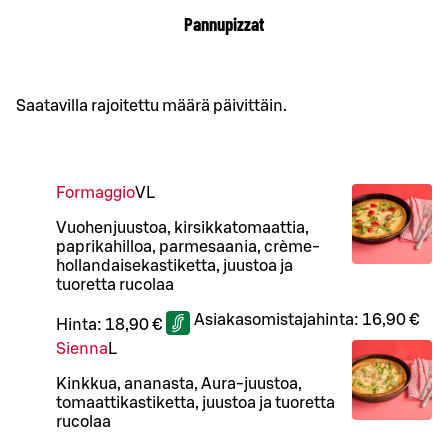
Pannupizzat
Saatavilla rajoitettu määrä päivittäin.
Formaggio
VL
Vuohenjuustoa, kirsikkatomaattia,
paprikahilloa, parmesaania, crème-
hollandaisekastiketta, juustoa ja
tuoretta rucolaa
Asiakasomistajahinta:
16,90 €
Hinta:
18,90 €
Sienna
L
Kinkkua, ananasta, Aura-juustoa,
tomaattikastiketta, juustoa ja tuoretta
rucolaa