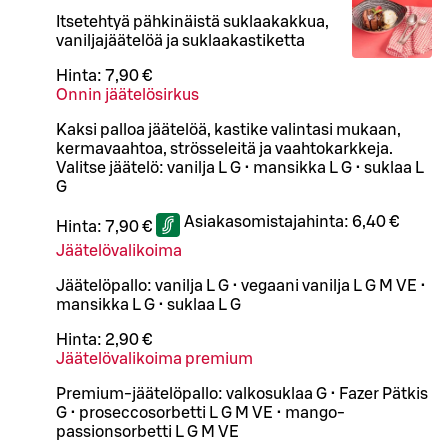
Itsetehtyä pähkinäistä suklaakakkua,
vaniljajäätelöä ja suklaakastiketta
Hinta:
7,90 €
Onnin jäätelösirkus
Kaksi palloa jäätelöä, kastike valintasi mukaan,
kermavaahtoa, strösseleitä ja vaahtokarkkeja.
Valitse jäätelö: vanilja L G • mansikka L G • suklaa L
G
Asiakasomistajahinta:
6,40 €
Hinta:
7,90 €
Jäätelövalikoima
Jäätelöpallo: vanilja L G • vegaani vanilja L G M VE •
mansikka L G • suklaa L G
Hinta:
2,90 €
Jäätelövalikoima premium
Premium-jäätelöpallo: valkosuklaa G • Fazer Pätkis
G • proseccosorbetti L G M VE • mango-
passionsorbetti L G M VE