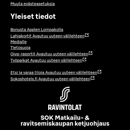
Muuta evästeasetuksia
Yleiset tiedot
Bonusta Applen Lompakolla
Lahjakortit
Avautuu uuteen välilehteen
Medialle
Tietosuoja
Oiva-raportit
Avautuu uuteen välilehteen
Työpaikat
Avautuu uuteen välilehteen
Etsi ja varaa tiloja
Avautuu uuteen välilehteen
Sokoshotels.fi
Avautuu uuteen välilehteen
SOK Matkailu- &
ravitsemiskaupan ketjuohjaus