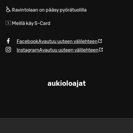
Ravintolaan on pääsy pyörätuolilla
Meillä käy S-Card
Facebook
Avautuu uuteen välilehteen
Instagram
Avautuu uuteen välilehteen
aukioloajat