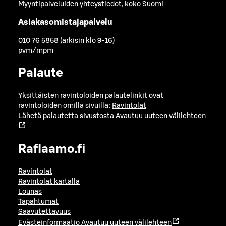
Myyntipalveluiden yhteystiedot, koko Suomi
Asiakasomistajapalvelu
010 76 5858 (arkisin klo 9-16)
pvm/mpm
Palaute
Yksittäisten ravintoloiden palautelinkit ovat
ravintoloiden omilla sivuilla:
Ravintolat
Lähetä palautetta sivustosta
Avautuu uuteen välilehteen
Raflaamo.fi
Ravintolat
Ravintolat kartalla
Lounas
Tapahtumat
Saavutettavuus
Evästeinformaatio
Avautuu uuteen välilehteen