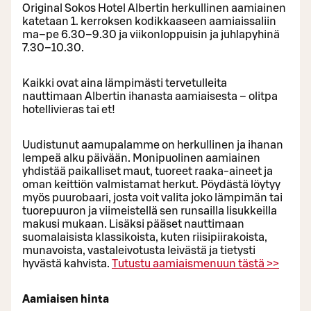
Original Sokos Hotel Albertin herkullinen aamiainen
katetaan 1. kerroksen kodikkaaseen aamiaissaliin
ma–pe 6.30–9.30 ja viikonloppuisin ja juhlapyhinä
7.30–10.30.
Kaikki ovat aina lämpimästi tervetulleita
nauttimaan Albertin ihanasta aamiaisesta – olitpa
hotellivieras tai et!
Uudistunut aamupalamme on herkullinen ja ihanan
lempeä alku päivään. Monipuolinen aamiainen
yhdistää paikalliset maut, tuoreet raaka-aineet ja
oman keittiön valmistamat herkut. Pöydästä löytyy
myös puurobaari, josta voit valita joko lämpimän tai
tuorepuuron ja viimeistellä sen runsailla lisukkeilla
makusi mukaan. Lisäksi pääset nauttimaan
suomalaisista klassikoista, kuten riisipiirakoista,
munavoista, vastaleivotusta leivästä ja tietysti
hyvästä kahvista.
Tutustu aamiaismenuun tästä >>
Aamiaisen hinta