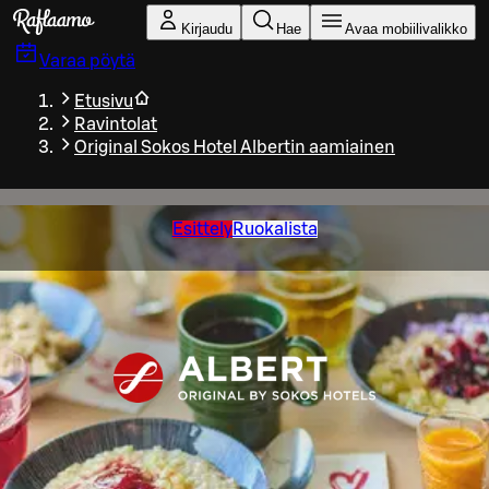
Siirry pääsisältöön
Kirjaudu
Hae
Avaa mobiilivalikko
Varaa pöytä
Etusivu
Ravintolat
Original Sokos Hotel Albertin aamiainen
Esittely
Ruokalista