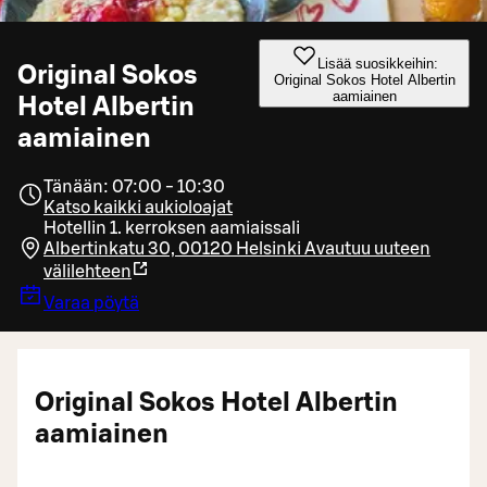
Lisää suosikkeihin:
Original Sokos
Original Sokos Hotel Albertin
aamiainen
Hotel Albertin
aamiainen
Tänään: 07:00 - 10:30
Katso kaikki aukioloajat
Hotellin 1. kerroksen aamiaissali
Albertinkatu 30, 00120 Helsinki
Avautuu uuteen
välilehteen
Varaa pöytä
Original Sokos Hotel Albertin
aamiainen