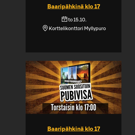
Baaripähkinä klo 17
to 15.10.
Korttelikonttori Myllypuro
Baaripähkinä klo 17