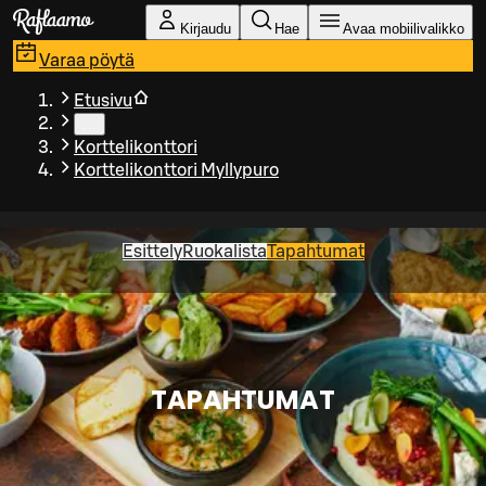
Siirry pääsisältöön
Kirjaudu
Hae
Avaa mobiilivalikko
Varaa pöytä
Etusivu
…
Korttelikonttori
Korttelikonttori Myllypuro
Esittely
Ruokalista
Tapahtumat
TAPAHTUMAT