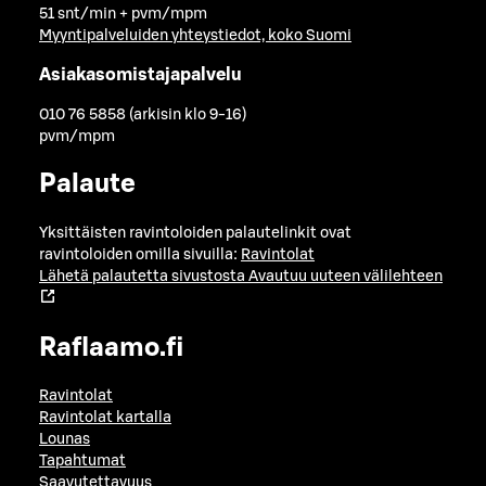
51 snt/min + pvm/mpm
Myyntipalveluiden yhteystiedot, koko Suomi
Asiakasomistajapalvelu
010 76 5858 (arkisin klo 9-16)
pvm/mpm
Palaute
Yksittäisten ravintoloiden palautelinkit ovat
ravintoloiden omilla sivuilla:
Ravintolat
Lähetä palautetta sivustosta
Avautuu uuteen välilehteen
Raflaamo.fi
Ravintolat
Ravintolat kartalla
Lounas
Tapahtumat
Saavutettavuus