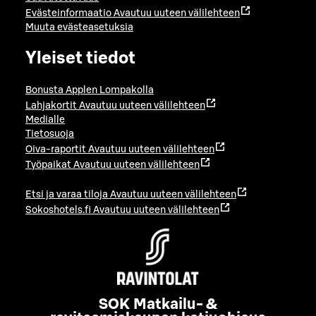
Evästeinformaatio
Avautuu uuteen välilehteen
Muuta evästeasetuksia
Yleiset tiedot
Bonusta Applen Lompakolla
Lahjakortit
Avautuu uuteen välilehteen
Medialle
Tietosuoja
Oiva-raportit
Avautuu uuteen välilehteen
Työpaikat
Avautuu uuteen välilehteen
Etsi ja varaa tiloja
Avautuu uuteen välilehteen
Sokoshotels.fi
Avautuu uuteen välilehteen
SOK Matkailu- &