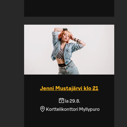
Jenni Mustajärvi klo 21
la 29.8.
Korttelikonttori Myllypuro