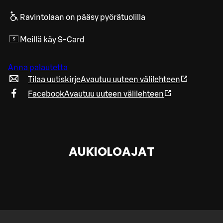
Ravintolaan on pääsy pyörätuolilla
Meillä käy S-Card
Anna palautetta
Tilaa uutiskirje
Avautuu uuteen välilehteen
Facebook
Avautuu uuteen välilehteen
AUKIOLOAJAT