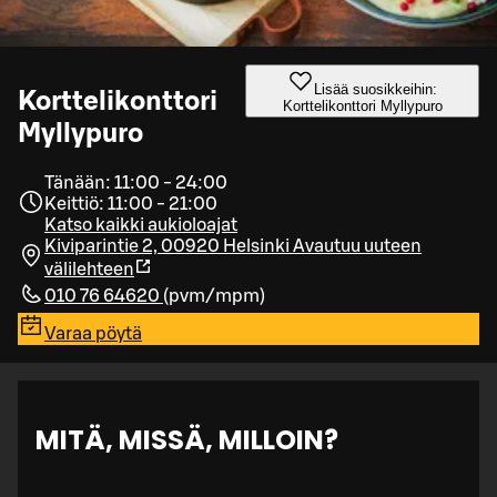
Lisää suosikkeihin:
Korttelikonttori
Korttelikonttori Myllypuro
Myllypuro
Tänään: 11:00 - 24:00
Keittiö: 11:00 - 21:00
Katso kaikki aukioloajat
Kiviparintie 2, 00920 Helsinki
Avautuu uuteen
välilehteen
010 76 64620
(
pvm/mpm
)
Varaa pöytä
MITÄ, MISSÄ, MILLOIN?