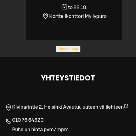
to 22.10.
Korttelikonttori Myllypuro
Näytä lisää
YHTEYSTIEDOT
Kiviparintie 2
,
Helsinki
Avautuu uuteen välilehteen
010 76 64620
Puhelun hinta pvm/mpm