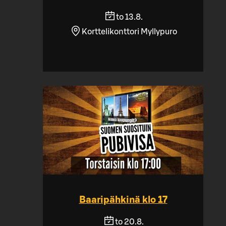
to 13.8.
Korttelikonttori Myllypuro
Baaripähkinä klo 17
to 20.8.