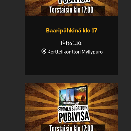
Baaripähkinä klo 17
to 1.10.
Korttelikonttori Myllypuro