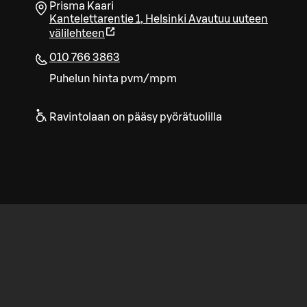
Prisma Kaari
Kantelettarentie 1
,
Helsinki
Avautuu uuteen
välilehteen
010 766 3863
Puhelun hinta pvm/mpm
Ravintolaan on pääsy pyörätuolilla