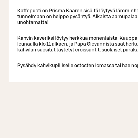
Kaffepuoti on Prisma Kaaren sisältä löytyvä lämminhe
tunnelmaan on helppo pysähtyä. Aikaista aamupalaa, 
unohtamatta!
Kahvin kaveriksi löytyy herkkua monenlaista. Kauppahal
lounaalla klo 11 alkaen, ja Papa Giovannista saat herku
kahvilan suositut täytetyt croissantit, suolaiset piir
Pysähdy kahvikupilliselle ostosten lomassa tai hae n