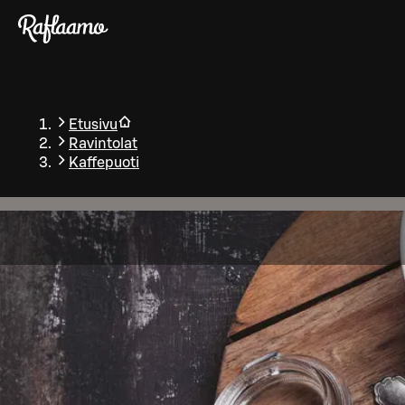
Siirry pääsisältöön
Etusivu
Ravintolat
Kaffepuoti