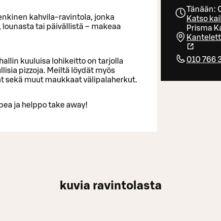
Tänään: 
nkinen kahvila-ravintola, jonka
Katso kai
lounasta tai päivällistä – makeaa
Prisma K
Kantelett
010 766 
lin kuuluisa lohikeitto on tarjolla
llisia pizzoja. Meiltä löydät myös
akat sekä muut maukkaat välipalaherkut.
opea ja helppo take away!
kuvia ravintolasta