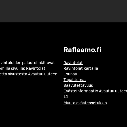
Raflaamo.fi
avintoloiden palautelinkit ovat
Ravintolat
milla sivuilla:
Ravintolat
Ravintolat kartalla
etta sivustosta
Avautuu uuteen
Lounas
Tapahtumat
Saavutettavuus
Evästeinformaatio
Avautuu uuteen
Muuta evästeasetuksia