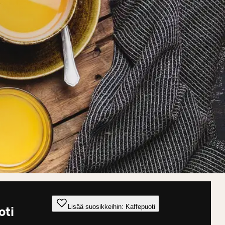
Lisää suosikkeihin: Kaffepuoti
oti