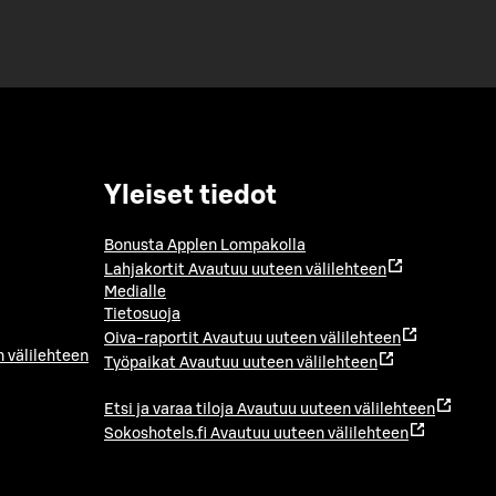
Yleiset tiedot
Bonusta Applen Lompakolla
Lahjakortit
Avautuu uuteen välilehteen
Medialle
Tietosuoja
Oiva-raportit
Avautuu uuteen välilehteen
 välilehteen
Työpaikat
Avautuu uuteen välilehteen
Etsi ja varaa tiloja
Avautuu uuteen välilehteen
Sokoshotels.fi
Avautuu uuteen välilehteen