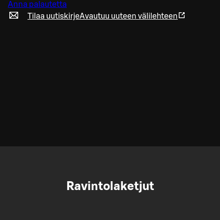
Anna palautetta
Tilaa uutiskirje
Avautuu uuteen välilehteen
Ravintolaketjut