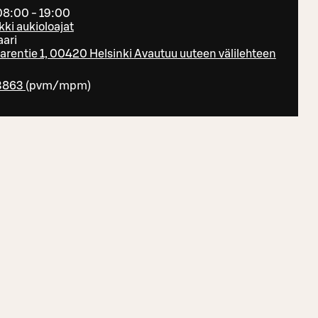
08:00 - 19:00
kki aukioloajat
aari
arentie 1, 00420 Helsinki
Avautuu uuteen välilehteen
3863
(
pvm/mpm
)