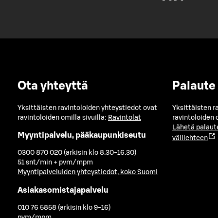
Ota yhteyttä
Palaute
Yksittäisten ravintoloiden yhteystiedot ovat
Yksittäisten r
ravintoloiden omilla sivuilla:
Ravintolat
ravintoloiden o
Lähetä palaut
Myyntipalvelu, pääkaupunkiseutu
välilehteen
0300 870 020 (arkisin klo 8.30-16.30)
51 snt/min + pvm/mpm
Myyntipalveluiden yhteystiedot, koko Suomi
Asiakasomistajapalvelu
010 76 5858 (arkisin klo 9-16)
pvm/mpm