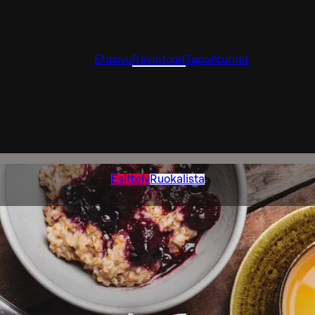
Etusivu
Ravintolat
Tapahtumat
Esittely
Ruokalista