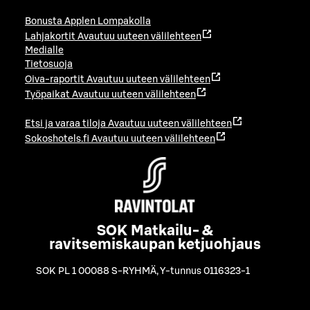
Bonusta Applen Lompakolla
Lahjakortit
Avautuu uuteen välilehteen
Medialle
Tietosuoja
Oiva-raportit
Avautuu uuteen välilehteen
Työpaikat
Avautuu uuteen välilehteen
Etsi ja varaa tiloja
Avautuu uuteen välilehteen
Sokoshotels.fi
Avautuu uuteen välilehteen
SOK Matkailu- &
ravitsemiskaupan ketjuohjaus
SOK PL 1 00088 S-RYHMÄ
,
Y-tunnus 0116323-1