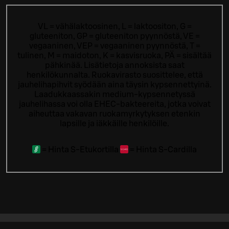
VL = vähälaktoosinen, L = laktoositon, G =
gluteeniton, GP = gluteeniton pyynnöstä, VE =
vegaaninen, VEP = vegaaninen pyynnöstä, T =
tulinen, M = maidoton, K = kasvisruoka, PÄ = sisältää
pähkinää. Lisätietoja annoksista saat
henkilökunnalta.
Ruokavirasto suosittelee, että
jauhelihapihvit syödään aina täysin kypsennettyinä.
Laadukkaassakin medium-kypsennetyssä
jauhelihassa voi olla EHEC-bakteereita, jotka voivat
aiheuttaa vakavan ruokamyrkytyksen etenkin
lapsille ja iäkkäille henkilöille.
=
Hinta S-Etukortilla
=
Hinta S-Cardilla