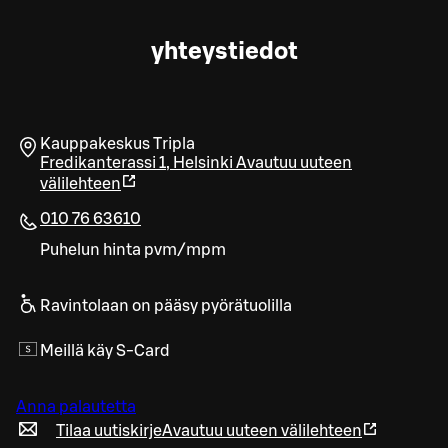
yhteystiedot
Kauppakeskus Tripla
Fredikanterassi 1
,
Helsinki
Avautuu uuteen
välilehteen
010 76 63610
Puhelun hinta pvm/mpm
Ravintolaan on pääsy pyörätuolilla
Meillä käy S-Card
Anna palautetta
Tilaa uutiskirje
Avautuu uuteen välilehteen