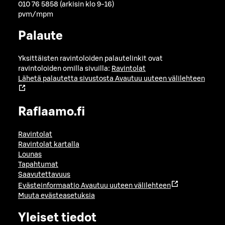
010 76 5858 (arkisin klo 9-16)
pvm/mpm
Palaute
Yksittäisten ravintoloiden palautelinkit ovat
ravintoloiden omilla sivuilla:
Ravintolat
Lähetä palautetta sivustosta
Avautuu uuteen välilehteen
Raflaamo.fi
Ravintolat
Ravintolat kartalla
Lounas
Tapahtumat
Saavutettavuus
Evästeinformaatio
Avautuu uuteen välilehteen
Muuta evästeasetuksia
Yleiset tiedot