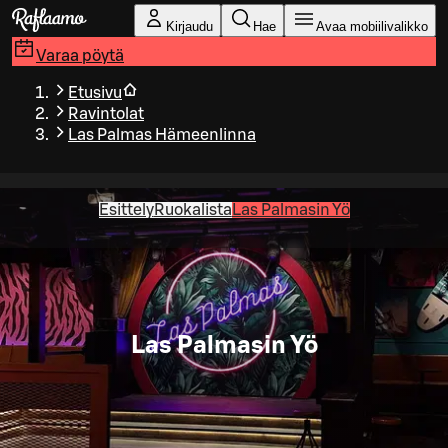
Siirry pääsisältöön
Kirjaudu
Hae
Avaa mobiilivalikko
Varaa pöytä
Etusivu
Ravintolat
Las Palmas Hämeenlinna
Esittely
Ruokalista
Las Palmasin Yö
Las Palmasin Yö