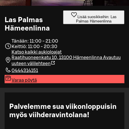
Lisää suosikkeihin: Las
Las Palmas
Palmas Hämeenlinna
Hämeenlinna
Tänään: 11:00 - 21:00
Keittiö: 11:00 - 20:30
Katso kaikki aukioloajat
Raatihuoneenkatu 10, 13100 Hämeenlinna
Avautuu
uuteen välilehteen
0444314151
Varaa pöytä
Palvelemme sua viikonloppuisin
myös viihderavintolana!