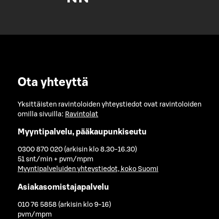
Ota yhteyttä
Yksittäisten ravintoloiden yhteystiedot ovat ravintoloiden
omilla sivuilla:
Ravintolat
Myyntipalvelu, pääkaupunkiseutu
0300 870 020 (arkisin klo 8.30-16.30)
51 snt/min + pvm/mpm
Myyntipalveluiden yhteystiedot, koko Suomi
Asiakasomistajapalvelu
010 76 5858 (arkisin klo 9-16)
pvm/mpm