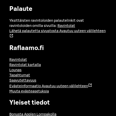
Palaute
Yksittäisten ravintoloiden palautelinkit ovat
ravintoloiden omilla sivuilla:
Ravintolat
Lähetä palautetta sivustosta
Avautuu uuteen välilehteen
Raflaamo.fi
Ravintolat
Ravintolat kartalla
Lounas
Tapahtumat
Saavutettavuus
Evästeinformaatio
Avautuu uuteen välilehteen
Muuta evästeasetuksia
Yleiset tiedot
Bonusta Applen Lompakolla