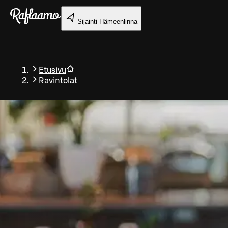
Siirry pääsisältöön
Sijainti
Hämeenlinna
Etusivu
Ravintolat