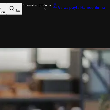
Varaa pöytä
Hämeenlinna
Hae
audu