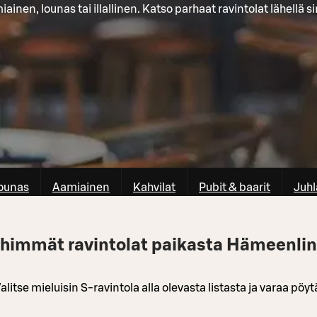
ainen, lounas tai illallinen. Katso parhaat ravintolat lähellä s
ounas
Aamiainen
Kahvilat
Pubit & baarit
Juhl
himmät ravintolat paikasta Hämeenli
alitse mieluisin S-ravintola alla olevasta listasta ja varaa pöyt