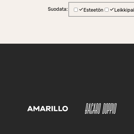
Suodata:
Esteetön
Leikkipa