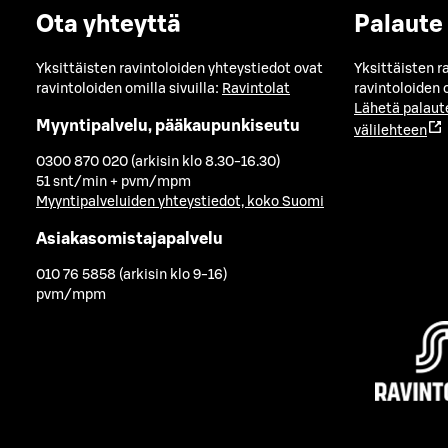
Ota yhteyttä
Palaute
Yksittäisten ravintoloiden yhteystiedot ovat
Yksittäisten r
ravintoloiden omilla sivuilla:
Ravintolat
ravintoloiden o
Lähetä palaut
Myyntipalvelu, pääkaupunkiseutu
välilehteen
0300 870 020 (arkisin klo 8.30-16.30)
51 snt/min + pvm/mpm
Myyntipalveluiden yhteystiedot, koko Suomi
Asiakasomistajapalvelu
010 76 5858 (arkisin klo 9-16)
pvm/mpm