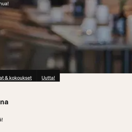
inua!
at & kokoukset
Uutta!
nna
ä!