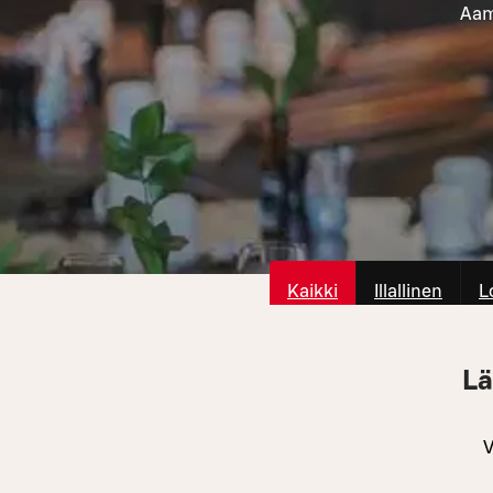
Aami
Kaikki
Illallinen
L
Lä
V