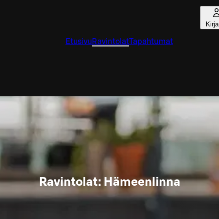
Kirj
Etusivu
Ravintolat
Tapahtumat
Ravintolat: Hämeenlinna