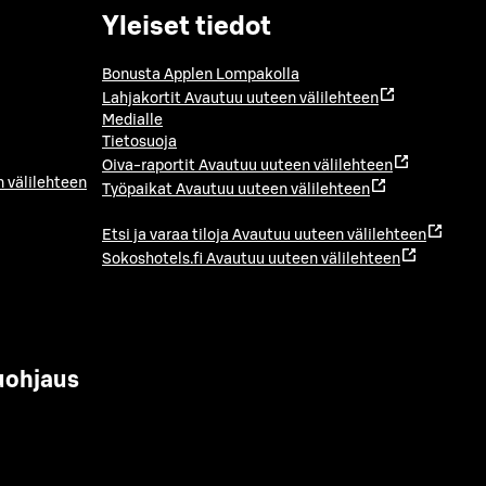
Yleiset tiedot
Bonusta Applen Lompakolla
Lahjakortit
Avautuu uuteen välilehteen
Medialle
Tietosuoja
Oiva-raportit
Avautuu uuteen välilehteen
 välilehteen
Työpaikat
Avautuu uuteen välilehteen
Etsi ja varaa tiloja
Avautuu uuteen välilehteen
Sokoshotels.fi
Avautuu uuteen välilehteen
uohjaus