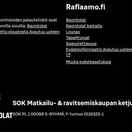
Raflaamo.fi
avintoloiden palautelinkit ovat
Ravintolat
milla sivuilla:
Ravintolat
Ravintolat kartalla
etta sivustosta
Avautuu uuteen
Lounas
Tapahtumat
Saavutettavuus
Evästeinformaatio
Avautuu uuteen
Muuta evästeasetuksia
SOK Matkailu- & ravitsemiskaupan ketj
SOK PL 1 00088 S-RYHMÄ
,
Y-tunnus 0116323-1