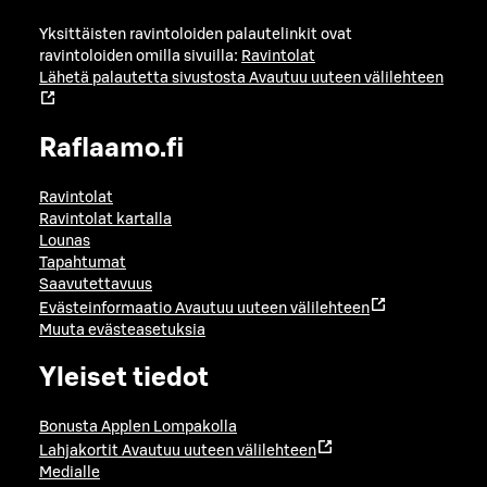
Yksittäisten ravintoloiden palautelinkit ovat
ravintoloiden omilla sivuilla:
Ravintolat
Lähetä palautetta sivustosta
Avautuu uuteen välilehteen
Raflaamo.fi
Ravintolat
Ravintolat kartalla
Lounas
Tapahtumat
Saavutettavuus
Evästeinformaatio
Avautuu uuteen välilehteen
Muuta evästeasetuksia
Yleiset tiedot
Bonusta Applen Lompakolla
Lahjakortit
Avautuu uuteen välilehteen
Medialle