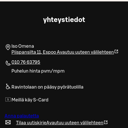
yhteystiedot
Iso Omena
Piispansilta 11
,
Espoo
Avautuu uuteen välilehteen
010 76 63795
Puhelun hinta pvm/mpm
Ravintolaan on pääsy pyörätuolilla
Meillä käy S-Card
Anna palautetta
Tilaa uutiskirje
Avautuu uuteen välilehteen