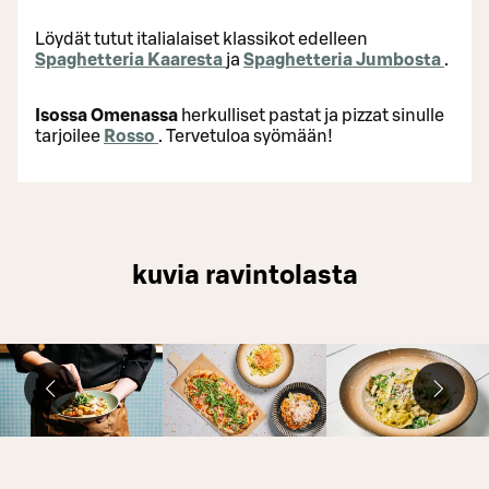
Löydät tutut italialaiset klassikot edelleen
Spaghetteria Kaaresta
ja
Spaghetteria Jumbosta
.
Isossa Omenassa
herkulliset pastat ja pizzat sinulle
tarjoilee
Rosso
. Tervetuloa syömään!
kuvia ravintolasta