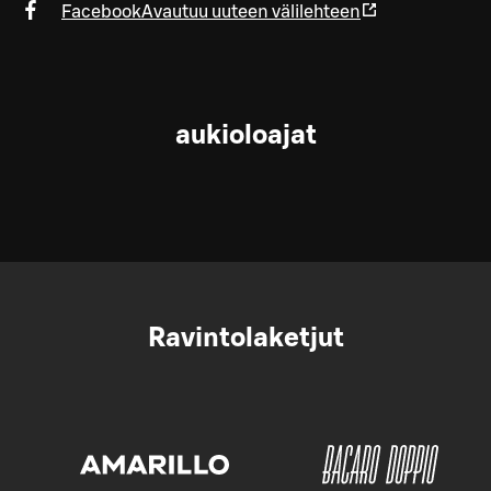
Facebook
Avautuu uuteen välilehteen
aukioloajat
Ravintolaketjut