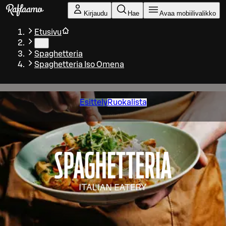
Siirry pääsisältöön
Kirjaudu
Hae
Avaa mobiilivalikko
Etusivu
…
Spaghetteria
Spaghetteria Iso Omena
Esittely
Ruokalista