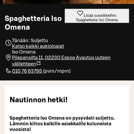
Lisää suosikkeihin:
Spaghetteria Iso
Spaghetteria Iso Omena
Omena
Tänään: Suljettu
Katso kaikki aukioloajat
Iso Omena
Piispansilta 11, 02230 Espoo
Avautuu uuteen
välilehteen
010 76 63795
(
pvm/mpm
)
Nautinnon hetki!
Spaghetteria Iso Omena on pysyvästi suljettu.
Lämmin kiitos kaikille asiakkaille kuluneista
vuosista!