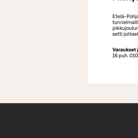
Etelä-Pohja
tunnelmall
pikkujoulum
setti juhla
Varaukset 
16 puh. 01