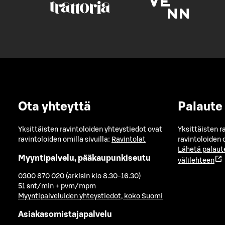
Ota yhteyttä
Palaute
Yksittäisten ravintoloiden yhteystiedot ovat
Yksittäisten r
ravintoloiden omilla sivuilla:
Ravintolat
ravintoloiden o
Lähetä palaut
Myyntipalvelu, pääkaupunkiseutu
välilehteen
0300 870 020 (arkisin klo 8.30-16.30)
51 snt/min + pvm/mpm
Myyntipalveluiden yhteystiedot, koko Suomi
Asiakasomistajapalvelu