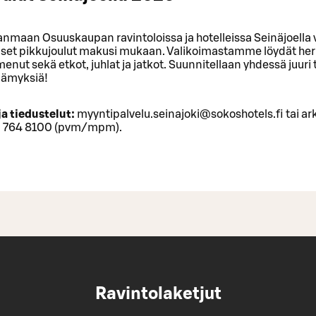
nmaan Osuuskaupan ravintoloissa ja hotelleissa Seinäjoella 
iset pikkujoulut makusi mukaan. Valikoimastamme löydät herk
enut sekä etkot, juhlat ja jatkot. Suunnitellaan yhdessä juuri t
elämyksiä!
ja tiedustelut:
myyntipalvelu.seinajoki@sokoshotels.fi tai ark
0 764 8100 (pvm/mpm).
Ravintolaketjut