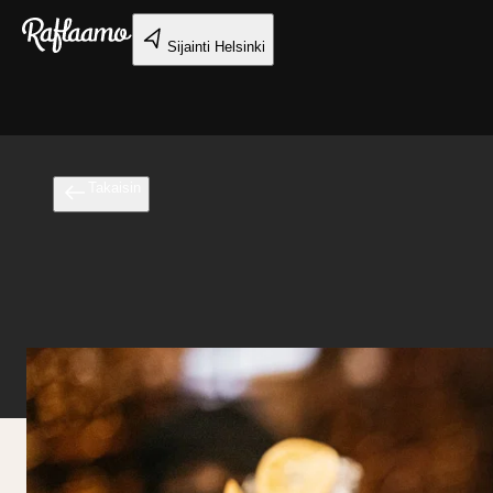
Siirry pääsisältöön
Sijainti
Helsinki
Takaisin