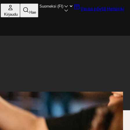
Varaa pöytä
Helsinki
Hae
Kirjaudu