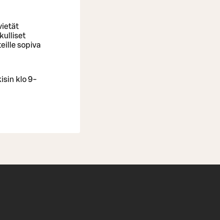
vietät
ulliset
eille sopiva
isin klo 9-