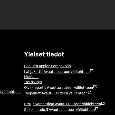
Yleiset tiedot
Bonusta Applen Lompakolla
Lahjakortit
Avautuu uuteen välilehteen
Medialle
Tietosuoja
Oiva-raportit
Avautuu uuteen välilehteen
 välilehteen
Työpaikat
Avautuu uuteen välilehteen
Etsi ja varaa tiloja
Avautuu uuteen välilehteen
Sokoshotels.fi
Avautuu uuteen välilehteen