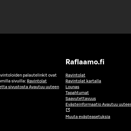
Raflaamo.fi
avintoloiden palautelinkit ovat
Ravintolat
milla sivuilla:
Ravintolat
Ravintolat kartalla
etta sivustosta
Avautuu uuteen
Lounas
Tapahtumat
Saavutettavuus
Evästeinformaatio
Avautuu uuteen
Muuta evästeasetuksia