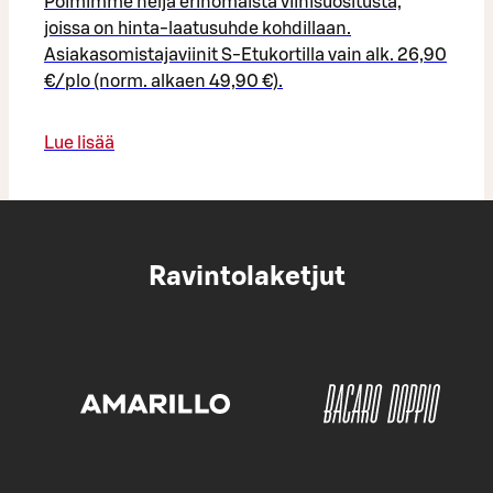
Poimimme neljä erinomaista viinisuositusta,
joissa on hinta-laatusuhde kohdillaan.
Asiakasomistajaviinit S-Etukortilla vain alk. 26,90
€/plo (norm. alkaen 49,90 €).
Lue lisää
Ravintolaketjut