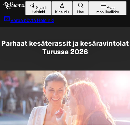
Siirry pääsisältöön
Sijainti
Avaa
Helsinki
Kirjaudu
Hae
mobiilivalikko
Varaa pöytä
Helsinki
Parhaat kesäterassit ja kesäravintolat
Turussa 2026