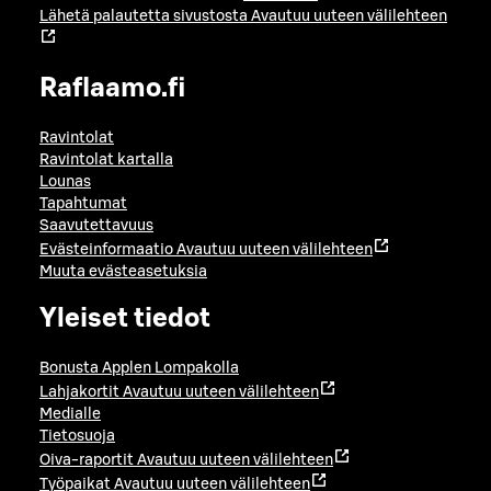
Lähetä palautetta sivustosta
Avautuu uuteen välilehteen
Raflaamo.fi
Ravintolat
Ravintolat kartalla
Lounas
Tapahtumat
Saavutettavuus
Evästeinformaatio
Avautuu uuteen välilehteen
Muuta evästeasetuksia
Yleiset tiedot
Bonusta Applen Lompakolla
Lahjakortit
Avautuu uuteen välilehteen
Medialle
Tietosuoja
Oiva-raportit
Avautuu uuteen välilehteen
Työpaikat
Avautuu uuteen välilehteen