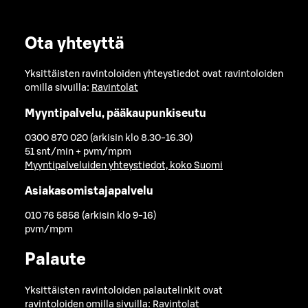
Ota yhteyttä
Yksittäisten ravintoloiden yhteystiedot ovat ravintoloiden
omilla sivuilla:
Ravintolat
Myyntipalvelu, pääkaupunkiseutu
0300 870 020 (arkisin klo 8.30-16.30)
51 snt/min + pvm/mpm
Myyntipalveluiden yhteystiedot, koko Suomi
Asiakasomistajapalvelu
010 76 5858 (arkisin klo 9-16)
pvm/mpm
Palaute
Yksittäisten ravintoloiden palautelinkit ovat
ravintoloiden omilla sivuilla:
Ravintolat