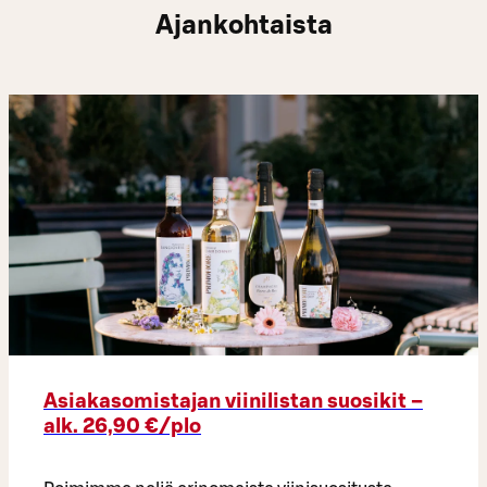
Ajankohtaista
Asiakasomistajan viinilistan suosikit –
alk. 26,90 €/plo​