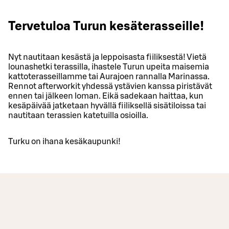
Tervetuloa Turun kesäterasseille!
Nyt nautitaan kesästä ja leppoisasta fiiliksestä! Vietä
lounashetki terassilla, ihastele Turun upeita maisemia
kattoterasseillamme tai Aurajoen rannalla Marinassa.
Rennot afterworkit yhdessä ystävien kanssa piristävät
ennen tai jälkeen loman. Eikä sadekaan haittaa, kun
kesäpäivää jatketaan hyvällä fiiliksellä sisätiloissa tai
nautitaan terassien katetuilla osioilla.
Turku on ihana kesäkaupunki!