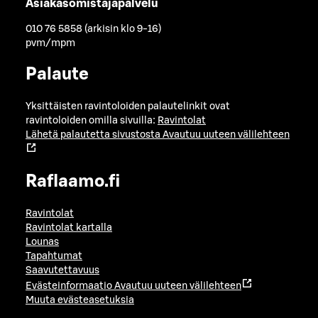
Asiakasomistajapalvelu
010 76 5858 (arkisin klo 9-16)
pvm/mpm
Palaute
Yksittäisten ravintoloiden palautelinkit ovat
ravintoloiden omilla sivuilla:
Ravintolat
Lähetä palautetta sivustosta
Avautuu uuteen välilehteen
Raflaamo.fi
Ravintolat
Ravintolat kartalla
Lounas
Tapahtumat
Saavutettavuus
Evästeinformaatio
Avautuu uuteen välilehteen
Muuta evästeasetuksia