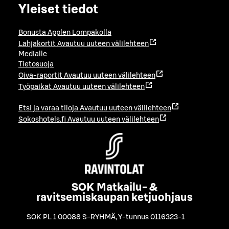
Yleiset tiedot
Bonusta Applen Lompakolla
Lahjakortit
Avautuu uuteen välilehteen
Medialle
Tietosuoja
Oiva-raportit
Avautuu uuteen välilehteen
Työpaikat
Avautuu uuteen välilehteen
Etsi ja varaa tiloja
Avautuu uuteen välilehteen
Sokoshotels.fi
Avautuu uuteen välilehteen
SOK Matkailu- &
ravitsemiskaupan ketjuohjaus
SOK PL 1 00088 S-RYHMÄ
,
Y-tunnus 0116323-1