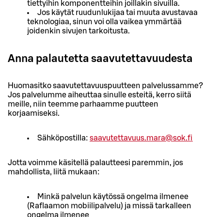
tiettyihin komponentteihin joillakin sivuilla.
Jos käytät ruudunlukijaa tai muuta avustavaa
teknologiaa, sinun voi olla vaikea ymmärtää
joidenkin sivujen tarkoitusta.
Anna palautetta saavutettavuudesta
Huomasitko saavutettavuuspuutteen palvelussamme?
Jos palvelumme aiheuttaa sinulle esteitä, kerro siitä
meille, niin teemme parhaamme puutteen
korjaamiseksi.
Sähköpostilla:
saavutettavuus.mara@sok.fi
Jotta voimme käsitellä palautteesi paremmin, jos
mahdollista, liitä mukaan:
Minkä palvelun käytössä ongelma ilmenee
(Raflaamon mobiilipalvelu) ja missä tarkalleen
ongelma ilmenee