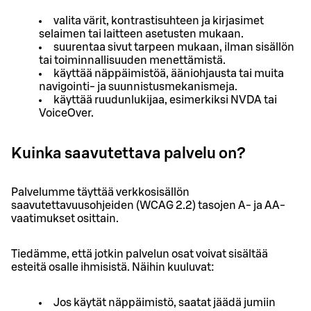
valita värit, kontrastisuhteen ja kirjasimet
selaimen tai laitteen asetusten mukaan.
suurentaa sivut tarpeen mukaan, ilman sisällön
tai toiminnallisuuden menettämistä.
käyttää näppäimistöä, ääniohjausta tai muita
navigointi- ja suunnistusmekanismeja.
käyttää ruudunlukijaa, esimerkiksi NVDA tai
VoiceOver.
Kuinka saavutettava palvelu on?
Palvelumme täyttää verkkosisällön
saavutettavuusohjeiden (WCAG 2.2) tasojen A- ja AA-
vaatimukset osittain.
Tiedämme, että jotkin palvelun osat voivat sisältää
esteitä osalle ihmisistä. Näihin kuuluvat:
Jos käytät näppäimistö, saatat jäädä jumiin