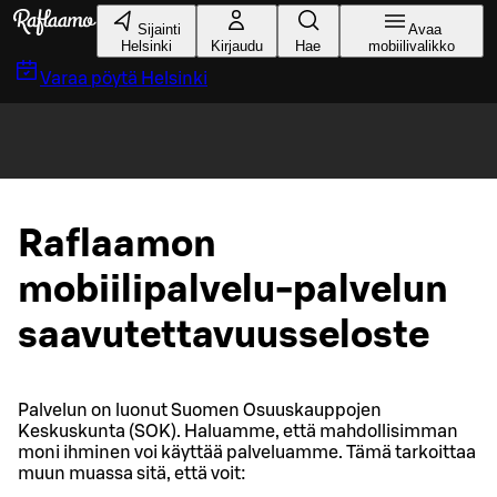
Siirry pääsisältöön
Sijainti
Avaa
Helsinki
Kirjaudu
Hae
mobiilivalikko
Varaa pöytä
Helsinki
Raflaamon
mobiilipalvelu-palvelun
saavutettavuusseloste
Palvelun on luonut Suomen Osuuskauppojen
Keskuskunta (SOK). Haluamme, että mahdollisimman
moni ihminen voi käyttää palveluamme. Tämä tarkoittaa
muun muassa sitä, että voit: