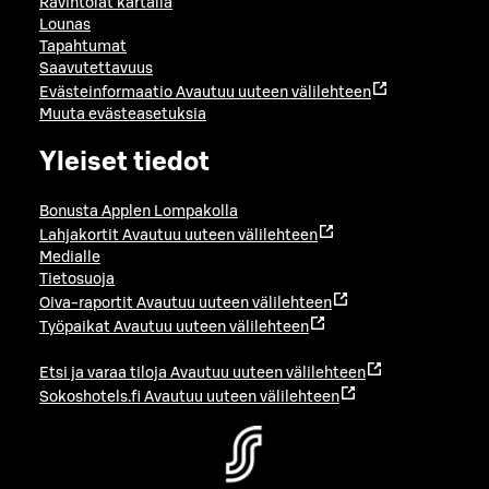
Ravintolat kartalla
Lounas
Tapahtumat
Saavutettavuus
Evästeinformaatio
Avautuu uuteen välilehteen
Muuta evästeasetuksia
Yleiset tiedot
Bonusta Applen Lompakolla
Lahjakortit
Avautuu uuteen välilehteen
Medialle
Tietosuoja
Oiva-raportit
Avautuu uuteen välilehteen
Työpaikat
Avautuu uuteen välilehteen
Etsi ja varaa tiloja
Avautuu uuteen välilehteen
Sokoshotels.fi
Avautuu uuteen välilehteen