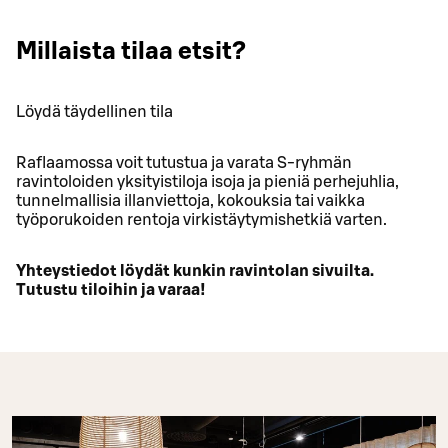
Millaista tilaa etsit?
Löydä täydellinen tila
Raflaamossa voit tutustua ja varata S-ryhmän
ravintoloiden yksityistiloja isoja ja pieniä perhejuhlia,
tunnelmallisia illanviettoja, kokouksia tai vaikka
työporukoiden rentoja virkistäytymishetkiä varten.
Yhteystiedot löydät kunkin ravintolan sivuilta.
Tutustu tiloihin ja varaa!