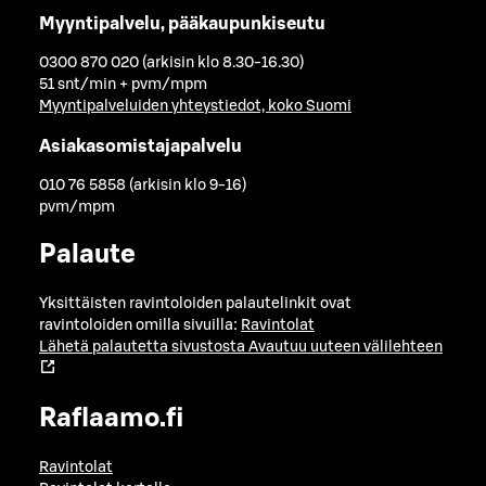
Myyntipalvelu, pääkaupunkiseutu
0300 870 020 (arkisin klo 8.30-16.30)
51 snt/min + pvm/mpm
Myyntipalveluiden yhteystiedot, koko Suomi
Asiakasomistajapalvelu
010 76 5858 (arkisin klo 9-16)
pvm/mpm
Palaute
Yksittäisten ravintoloiden palautelinkit ovat
ravintoloiden omilla sivuilla:
Ravintolat
Lähetä palautetta sivustosta
Avautuu uuteen välilehteen
Raflaamo.fi
Ravintolat