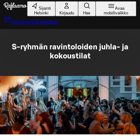
Siirry pääsisältöön
Sijainti
Avaa
Helsinki
Kirjaudu
Hae
mobiilivalikko
Varaa pöytä
Helsinki
S-ryhmän ravintoloiden juhla- ja
kokoustilat