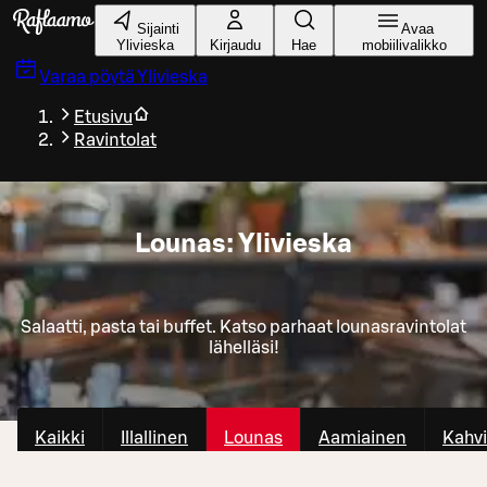
Siirry pääsisältöön
Sijainti
Avaa
Ylivieska
Kirjaudu
Hae
mobiilivalikko
Varaa pöytä
Ylivieska
Etusivu
Ravintolat
Lounas: Ylivieska
Salaatti, pasta tai buffet. Katso parhaat lounasravintolat
lähelläsi!
Kaikki
Illallinen
Lounas
Aamiainen
Kahvi