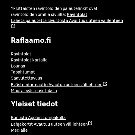
Yksittäisten ravintoloiden palautelinkit ovat
ravintoloiden omilla sivuilla:
Ravintolat
Lähetä palautetta sivustosta
Avautuu uuteen välilehteen
Raflaamo.fi
Ravintolat
Ravintolat kartalla
Lounas
Tapahtumat
Saavutettavuus
Evästeinformaatio
Avautuu uuteen välilehteen
Muuta evästeasetuksia
Yleiset tiedot
Bonusta Applen Lompakolla
Lahjakortit
Avautuu uuteen välilehteen
Medialle