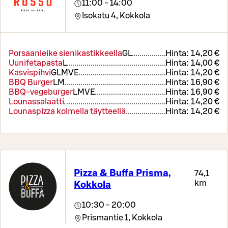
11:00 - 14:00
Isokatu 4,
Kokkola
Porsaanleike sienikastikkeella
G
L
Hinta:
14,20 €
Uunifetapasta
L
Hinta:
14,00 €
Kasvispihvi
G
L
M
VE
Hinta:
14,20 €
BBQ Burger
L
M
Hinta:
16,90 €
BBQ-vegeburger
L
M
VE
Hinta:
16,90 €
Lounassalaatti
Hinta:
14,20 €
Lounaspizza kolmella täytteellä
Hinta:
14,20 €
Pizza & Buffa Prisma,
74,1
km
Kokkola
10:30 - 20:00
Prismantie 1,
Kokkola