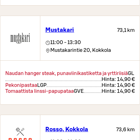
Mustakari
73,1 km
11:00 - 13:30
Mustakarintie 20,
Kokkola
Naudan hanger steak, punaviinikastiketta ja yrttiriisiä
G
L
Hinta:
14,90 €
Pekonipastaa
L
GP
Hinta:
14,90 €
Tomaattista linssi-papupataa
G
VE
Hinta:
14,90 €
Rosso, Kokkola
73,6 km