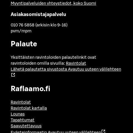
Myyntipalveluiden yhteystiedot, koko Suomi
Asiakasomistajapalvelu
010 76 5858 (arkisin klo 9-16)
pvm/mpm
Palaute
Yksittäisten ravintoloiden palautelinkit ovat
ravintoloiden omilla sivuilla:
Ravintolat
Lähetä palautetta sivustosta
Avautuu uuteen välilehteen
Raflaamo.fi
Ravintolat
Ravintolat kartalla
Lounas
Tapahtumat
Saavutettavuus
Evästeinformaatio
Avautuu uuteen välilehteen