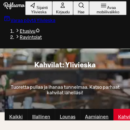
Siirry pääsisältöön
Sijainti
Avaa
Ylivieska
Kirjaudu
Hae
mobiilivalikko
Varaa pöytä
Ylivieska
Etusivu
Ravintolat
Kahvilat: Ylivieska
Tuoretta pullaa ja ihanaa tunnelmaa. Katso parhaat
kahvilat lähelläsi!
Kaikki
Illallinen
Lounas
Aamiainen
Kahvi