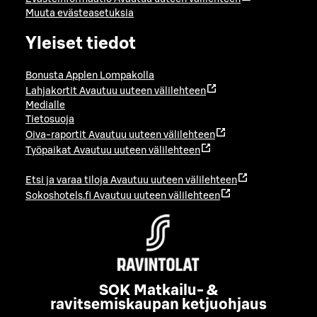
Muuta evästeasetuksia
Yleiset tiedot
Bonusta Applen Lompakolla
Lahjakortit
Avautuu uuteen välilehteen
Medialle
Tietosuoja
Oiva-raportit
Avautuu uuteen välilehteen
Työpaikat
Avautuu uuteen välilehteen
Etsi ja varaa tiloja
Avautuu uuteen välilehteen
Sokoshotels.fi
Avautuu uuteen välilehteen
SOK Matkailu- &
ravitsemiskaupan ketjuohjaus