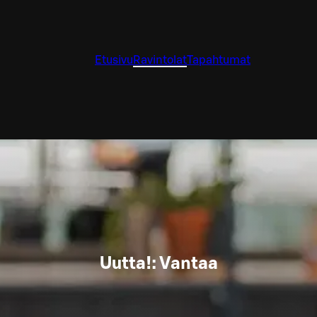
Etusivu
Ravintolat
Tapahtumat
Uutta!: Vantaa