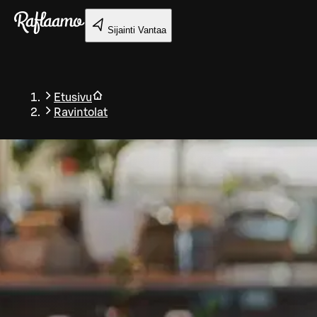
Siirry pääsisältöön
Sijainti
Vantaa
Etusivu
Ravintolat