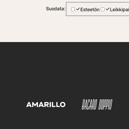
Suodata:
Esteetön
Leikkipa