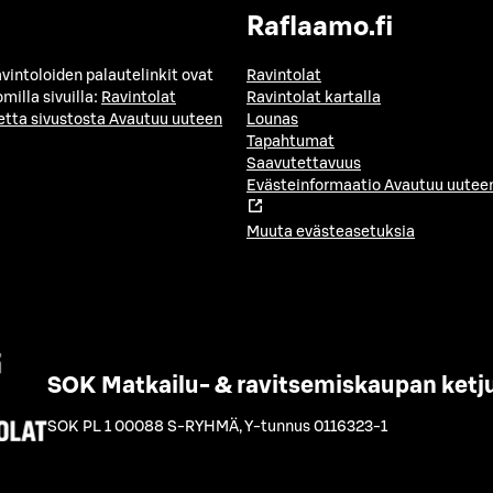
Raflaamo.fi
avintoloiden palautelinkit ovat
Ravintolat
milla sivuilla:
Ravintolat
Ravintolat kartalla
etta sivustosta
Avautuu uuteen
Lounas
Tapahtumat
Saavutettavuus
Evästeinformaatio
Avautuu uuteen
Muuta evästeasetuksia
SOK Matkailu- & ravitsemiskaupan ketj
SOK PL 1 00088 S-RYHMÄ
,
Y-tunnus 0116323-1