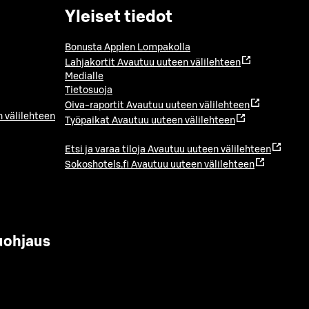
Yleiset tiedot
Bonusta Applen Lompakolla
Lahjakortit
Avautuu uuteen välilehteen
Medialle
Tietosuoja
Oiva-raportit
Avautuu uuteen välilehteen
 välilehteen
Työpaikat
Avautuu uuteen välilehteen
Etsi ja varaa tiloja
Avautuu uuteen välilehteen
Sokoshotels.fi
Avautuu uuteen välilehteen
uohjaus