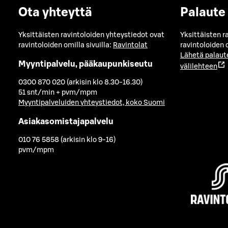
Ota yhteyttä
Palaute
Yksittäisten ravintoloiden yhteystiedot ovat
Yksittäisten r
ravintoloiden omilla sivuilla:
Ravintolat
ravintoloiden o
Lähetä palaut
Myyntipalvelu, pääkaupunkiseutu
välilehteen
0300 870 020 (arkisin klo 8.30-16.30)
51 snt/min + pvm/mpm
Myyntipalveluiden yhteystiedot, koko Suomi
Asiakasomistajapalvelu
010 76 5858 (arkisin klo 9-16)
pvm/mpm