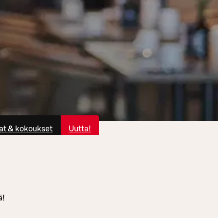
at & kokoukset
Uutta!
ä!