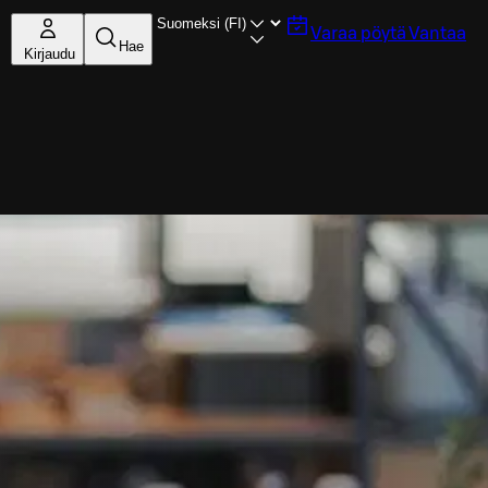
Varaa pöytä
Vantaa
Hae
Kirjaudu