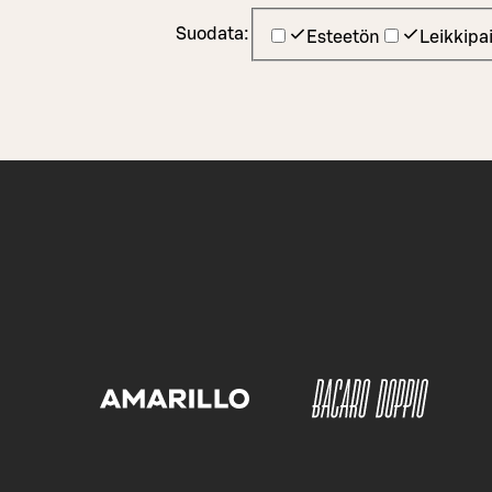
Suodata:
Esteetön
Leikkipa