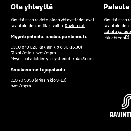
Ota yhteyttä
Palaute
Yksittäisten ravintoloiden yhteystiedot ovat
Yksittäisten r
ravintoloiden omilla sivuilla:
Ravintolat
ravintoloiden o
Lähetä palaut
Myyntipalvelu, pääkaupunkiseutu
välilehteen
0300 870 020 (arkisin klo 8.30-16.30)
51 snt/min + pvm/mpm
Myyntipalveluiden yhteystiedot, koko Suomi
Asiakasomistajapalvelu
010 76 5858 (arkisin klo 9-16)
pvm/mpm