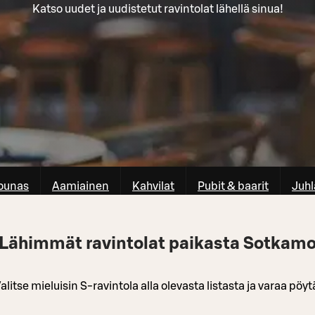
Katso uudet ja uudistetut ravintolat lähellä sinua!
ounas
Aamiainen
Kahvilat
Pubit & baarit
Juhl
Lähimmät ravintolat paikasta Sotkam
alitse mieluisin S-ravintola alla olevasta listasta ja varaa pöyt