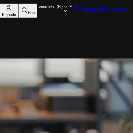
Varaa pöytä
Sotkamo
Hae
Kirjaudu