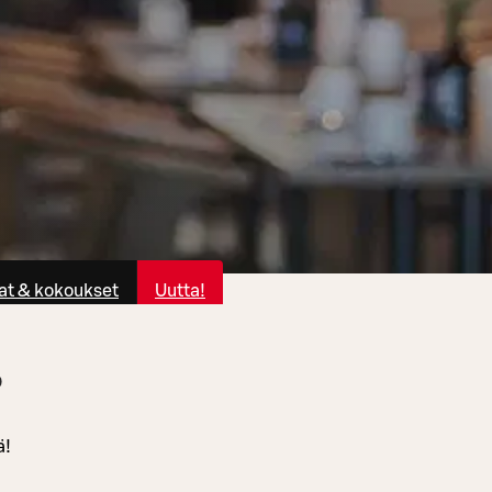
at & kokoukset
Uutta!
o
ä!