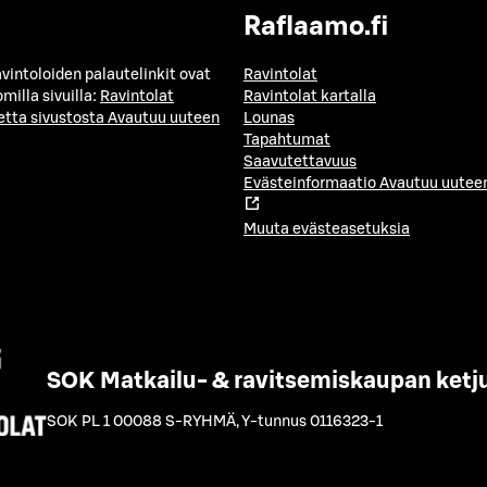
Raflaamo.fi
avintoloiden palautelinkit ovat
Ravintolat
milla sivuilla:
Ravintolat
Ravintolat kartalla
etta sivustosta
Avautuu uuteen
Lounas
Tapahtumat
Saavutettavuus
Evästeinformaatio
Avautuu uuteen
Muuta evästeasetuksia
SOK Matkailu- & ravitsemiskaupan ketj
SOK PL 1 00088 S-RYHMÄ
,
Y-tunnus 0116323-1