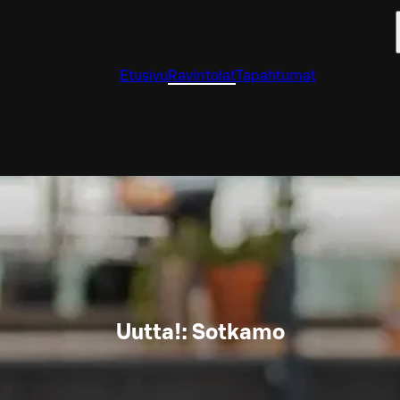
Etusivu
Ravintolat
Tapahtumat
Uutta!: Sotkamo