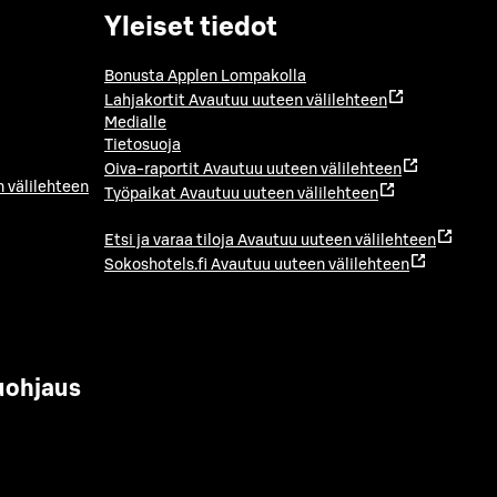
Yleiset tiedot
Bonusta Applen Lompakolla
Lahjakortit
Avautuu uuteen välilehteen
Medialle
Tietosuoja
Oiva-raportit
Avautuu uuteen välilehteen
 välilehteen
Työpaikat
Avautuu uuteen välilehteen
Etsi ja varaa tiloja
Avautuu uuteen välilehteen
Sokoshotels.fi
Avautuu uuteen välilehteen
uohjaus