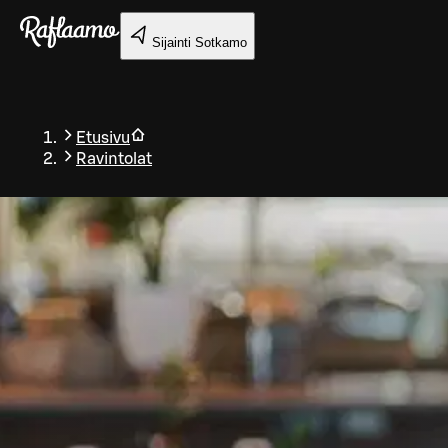
Siirry pääsisältöön
Sijainti
Sotkamo
Etusivu
Ravintolat