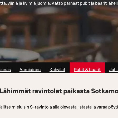
tta, viiniä ja kylmiä juomia. Katso parhaat pubit ja baarit lähell
ounas
Aamiainen
Kahvilat
Pubit & baarit
Juhl
Lähimmät ravintolat paikasta Sotkam
alitse mieluisin S-ravintola alla olevasta listasta ja varaa pöyt