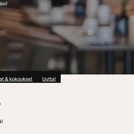
äsi!
at & kokoukset
Uutta!
o
ä!