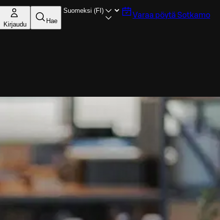
Varaa pöytä
Sotkamo
Hae
Kirjaudu