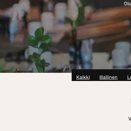
Olu
Kaikki
Illallinen
L
V