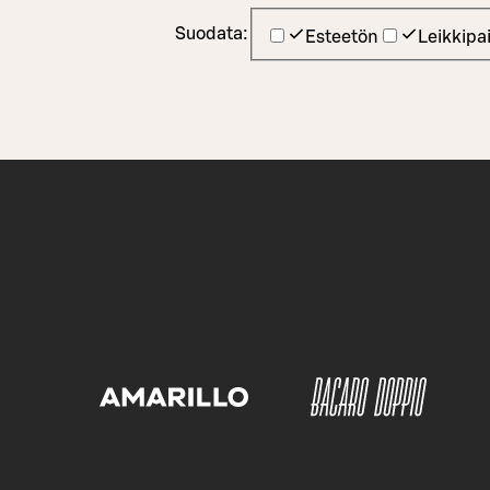
Suodata:
Esteetön
Leikkipa