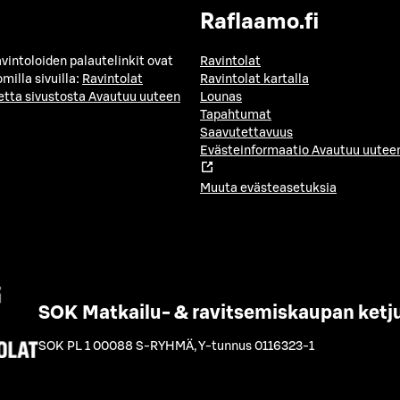
Raflaamo.fi
avintoloiden palautelinkit ovat
Ravintolat
milla sivuilla:
Ravintolat
Ravintolat kartalla
etta sivustosta
Avautuu uuteen
Lounas
Tapahtumat
Saavutettavuus
Evästeinformaatio
Avautuu uuteen
Muuta evästeasetuksia
SOK Matkailu- & ravitsemiskaupan ketj
SOK PL 1 00088 S-RYHMÄ
,
Y-tunnus 0116323-1