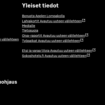
Yleiset tiedot
Bonusta Applen Lompakolla
Lahjakortit
Avautuu uuteen välilehteen
Medialle
Tietosuoja
Oiva-raportit
Avautuu uuteen välilehteen
 välilehteen
Työpaikat
Avautuu uuteen välilehteen
Etsi ja varaa tiloja
Avautuu uuteen välilehteen
Sokoshotels.fi
Avautuu uuteen välilehteen
uohjaus