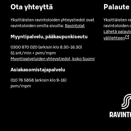
Ota yhteyttä
Palaute
Yksittäisten ravintoloiden yhteystiedot ovat
Yksittäisten r
ravintoloiden omilla sivuilla:
Ravintolat
ravintoloiden o
Lähetä palaut
Myyntipalvelu, pääkaupunkiseutu
välilehteen
0300 870 020 (arkisin klo 8.30-16.30)
51 snt/min + pvm/mpm
Myyntipalveluiden yhteystiedot, koko Suomi
Asiakasomistajapalvelu
010 76 5858 (arkisin klo 9-16)
pvm/mpm