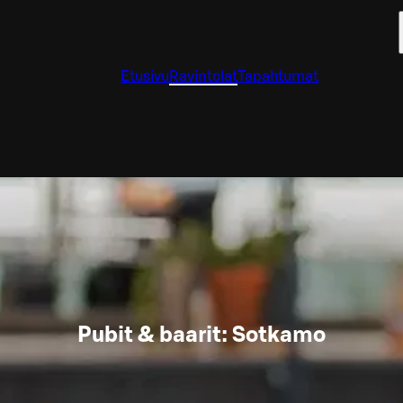
Etusivu
Ravintolat
Tapahtumat
Pubit & baarit: Sotkamo