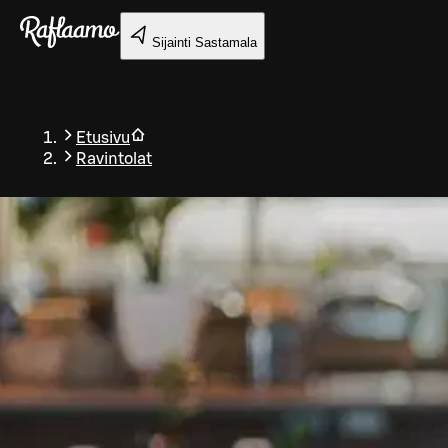
Siirry pääsisältöön
Sijainti
Sastamala
Etusivu
Ravintolat