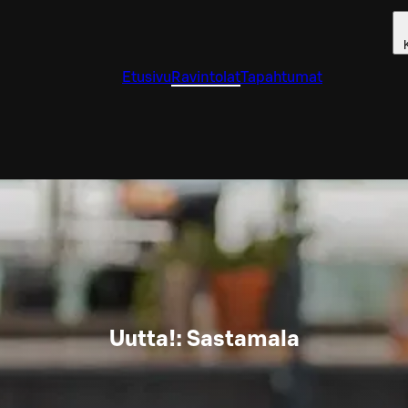
Etusivu
Ravintolat
Tapahtumat
Uutta!: Sastamala