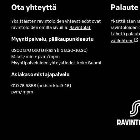
Ota yhteyttä
Palaute
Yksittäisten ravintoloiden yhteystiedot ovat
Yksittäisten r
ravintoloiden omilla sivuilla:
Ravintolat
ravintoloiden o
Lähetä palaut
Myyntipalvelu, pääkaupunkiseutu
välilehteen
0300 870 020 (arkisin klo 8.30-16.30)
51 snt/min + pvm/mpm
Myyntipalveluiden yhteystiedot, koko Suomi
Asiakasomistajapalvelu
010 76 5858 (arkisin klo 9-16)
pvm/mpm