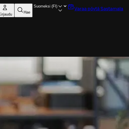
Varaa pöytä
Sastamala
Hae
Kirjaudu