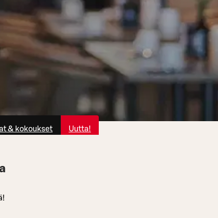
at & kokoukset
Uutta!
a
ä!