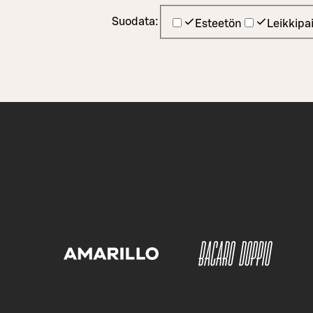
Suodata:
Esteetön
Leikkipa