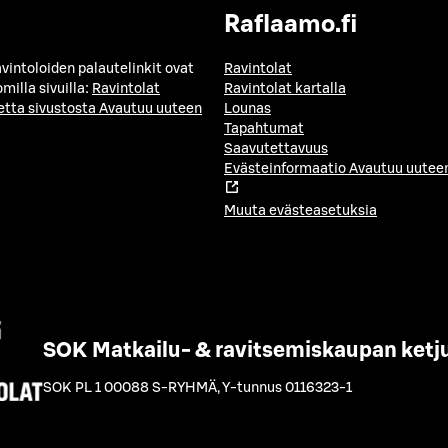
Raflaamo.fi
avintoloiden palautelinkit ovat
Ravintolat
milla sivuilla:
Ravintolat
Ravintolat kartalla
etta sivustosta
Avautuu uuteen
Lounas
Tapahtumat
Saavutettavuus
Evästeinformaatio
Avautuu uuteen
Muuta evästeasetuksia
SOK Matkailu- & ravitsemiskaupan ketj
SOK PL 1 00088 S-RYHMÄ
,
Y-tunnus 0116323-1