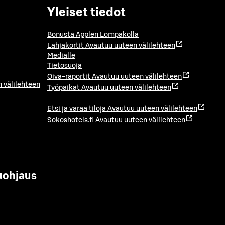
Yleiset tiedot
Bonusta Applen Lompakolla
Lahjakortit
Avautuu uuteen välilehteen
Medialle
Tietosuoja
Oiva-raportit
Avautuu uuteen välilehteen
 välilehteen
Työpaikat
Avautuu uuteen välilehteen
Etsi ja varaa tiloja
Avautuu uuteen välilehteen
Sokoshotels.fi
Avautuu uuteen välilehteen
uohjaus