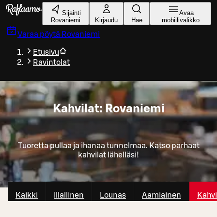
Siirry pääsisältöön
Sijainti
Avaa
Rovaniemi
Kirjaudu
Hae
mobiilivalikko
Varaa pöytä
Rovaniemi
Etusivu
Ravintolat
Kahvilat: Rovaniemi
Tuoretta pullaa ja ihanaa tunnelmaa. Katso parhaat
kahvilat lähelläsi!
Kaikki
Illallinen
Lounas
Aamiainen
Kahvi