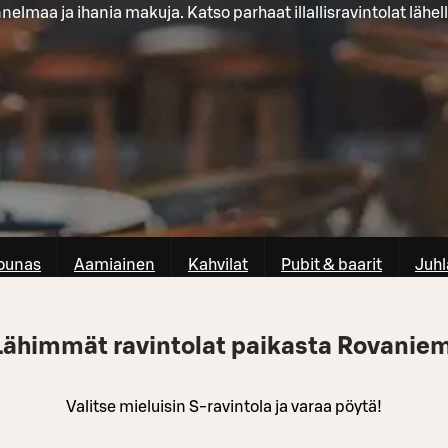
nelmaa ja ihania makuja. Katso parhaat illallisravintolat lähell
ounas
Aamiainen
Kahvilat
Pubit & baarit
Juhl
Lähimmät ravintolat paikasta Rovaniem
Valitse mieluisin S-ravintola ja varaa pöytä!