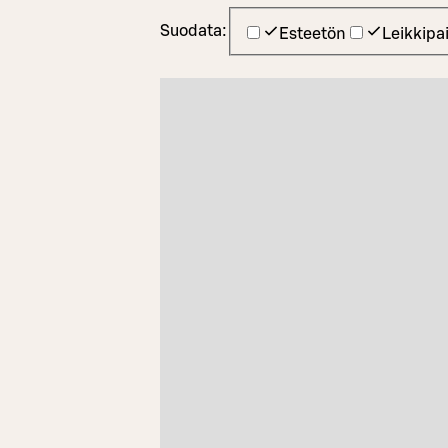
Suodata:
Esteetön
Leikkipa