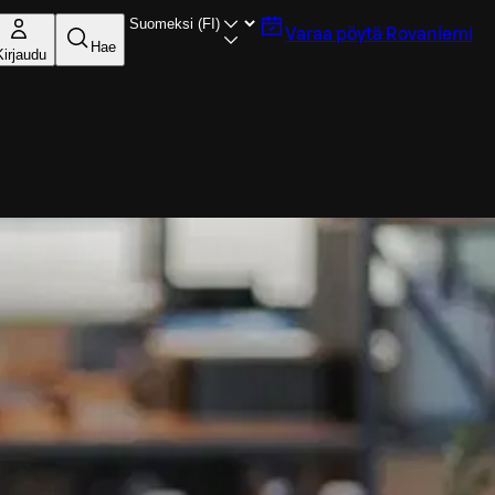
Varaa pöytä
Rovaniemi
Hae
Kirjaudu