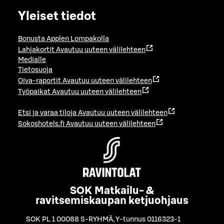
Yleiset tiedot
Bonusta Applen Lompakolla
Lahjakortit
Avautuu uuteen välilehteen
Medialle
Tietosuoja
Oiva-raportit
Avautuu uuteen välilehteen
Työpaikat
Avautuu uuteen välilehteen
Etsi ja varaa tiloja
Avautuu uuteen välilehteen
Sokoshotels.fi
Avautuu uuteen välilehteen
SOK Matkailu- &
ravitsemiskaupan ketjuohjaus
SOK PL 1 00088 S-RYHMÄ
,
Y-tunnus 0116323-1