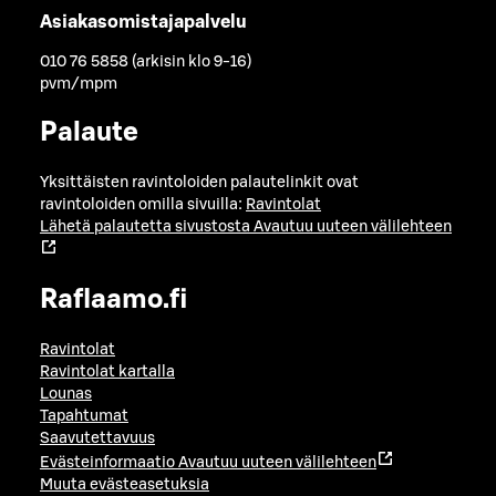
Asiakasomistajapalvelu
010 76 5858 (arkisin klo 9-16)
pvm/mpm
Palaute
Yksittäisten ravintoloiden palautelinkit ovat
ravintoloiden omilla sivuilla:
Ravintolat
Lähetä palautetta sivustosta
Avautuu uuteen välilehteen
Raflaamo.fi
Ravintolat
Ravintolat kartalla
Lounas
Tapahtumat
Saavutettavuus
Evästeinformaatio
Avautuu uuteen välilehteen
Muuta evästeasetuksia