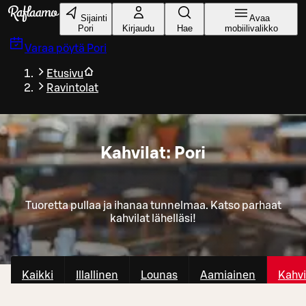
Siirry pääsisältöön
Sijainti
Avaa
Pori
Kirjaudu
Hae
mobiilivalikko
Varaa pöytä
Pori
Etusivu
Ravintolat
Kahvilat: Pori
Tuoretta pullaa ja ihanaa tunnelmaa. Katso parhaat
kahvilat lähelläsi!
Kaikki
Illallinen
Lounas
Aamiainen
Kahvi