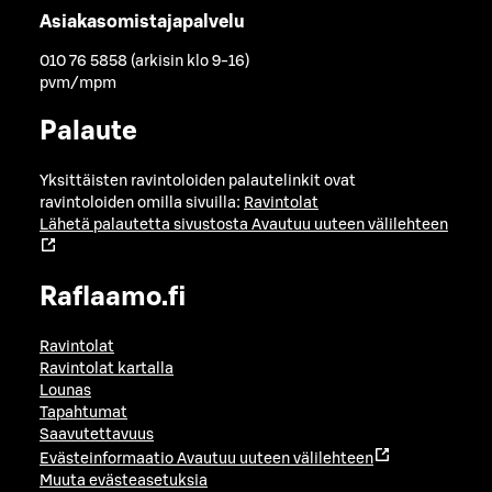
Asiakasomistajapalvelu
010 76 5858 (arkisin klo 9-16)
pvm/mpm
Palaute
Yksittäisten ravintoloiden palautelinkit ovat
ravintoloiden omilla sivuilla:
Ravintolat
Lähetä palautetta sivustosta
Avautuu uuteen välilehteen
Raflaamo.fi
Ravintolat
Ravintolat kartalla
Lounas
Tapahtumat
Saavutettavuus
Evästeinformaatio
Avautuu uuteen välilehteen
Muuta evästeasetuksia