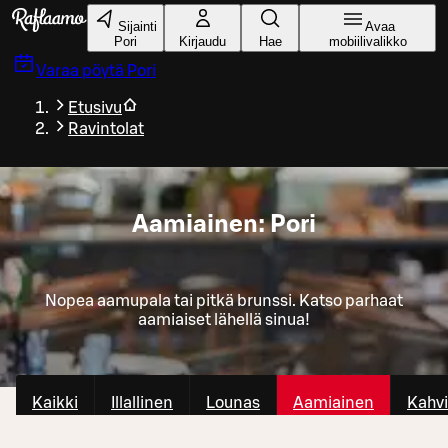
Siirry pääsisältöön
Sijainti
Avaa
Pori
Kirjaudu
Hae
mobiilivalikko
Varaa pöytä
Pori
Etusivu
Ravintolat
Aamiainen: Pori
Nopea aamupala tai pitkä brunssi. Katso parhaat
aamiaiset lähellä sinua!
Kaikki
Illallinen
Lounas
Aamiainen
Kahvi