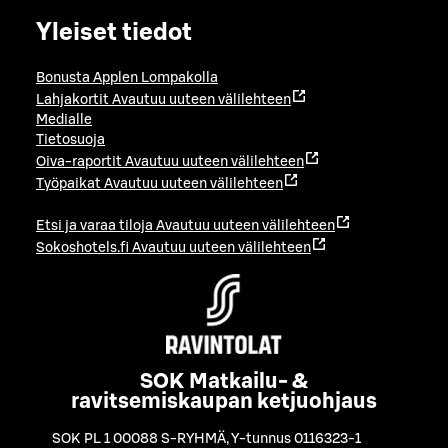
Yleiset tiedot
Bonusta Applen Lompakolla
Lahjakortit
Avautuu uuteen välilehteen
Medialle
Tietosuoja
Oiva-raportit
Avautuu uuteen välilehteen
Työpaikat
Avautuu uuteen välilehteen
Etsi ja varaa tiloja
Avautuu uuteen välilehteen
Sokoshotels.fi
Avautuu uuteen välilehteen
SOK Matkailu- &
ravitsemiskaupan ketjuohjaus
SOK PL 1 00088 S-RYHMÄ
,
Y-tunnus 0116323-1