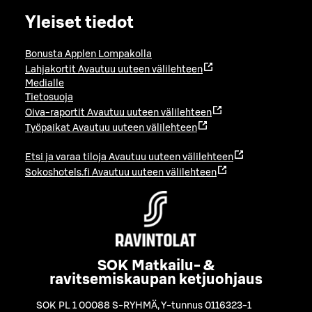
Yleiset tiedot
Bonusta Applen Lompakolla
Lahjakortit
Avautuu uuteen välilehteen
Medialle
Tietosuoja
Oiva-raportit
Avautuu uuteen välilehteen
Työpaikat
Avautuu uuteen välilehteen
Etsi ja varaa tiloja
Avautuu uuteen välilehteen
Sokoshotels.fi
Avautuu uuteen välilehteen
SOK Matkailu- &
ravitsemiskaupan ketjuohjaus
SOK PL 1 00088 S-RYHMÄ
,
Y-tunnus 0116323-1