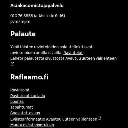
Asiakasomistajapalvelu
010 76 5858 (arkisin klo 9-16)
pvm/mpm
Palaute
Yksittäisten ravintoloiden palautelinkit ovat
ravintoloiden omilla sivuilla:
Ravintolat
Lähetä palautetta sivustosta
Avautuu uuteen välilehteen
Raflaamo.fi
Ravintolat
Ravintolat kartalla
Lounas
Tapahtumat
Saavutettavuus
Evästeinformaatio
Avautuu uuteen välilehteen
Muuta evästeasetuksia