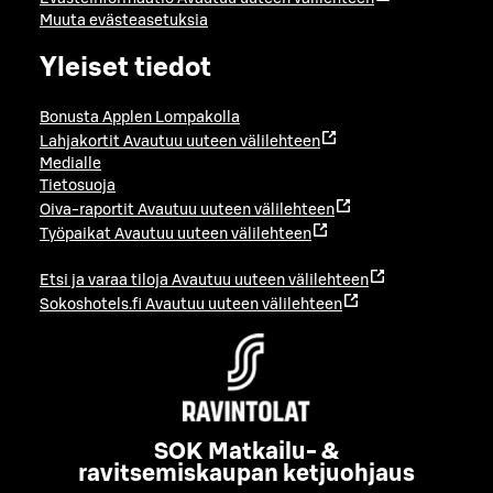
Muuta evästeasetuksia
Yleiset tiedot
Bonusta Applen Lompakolla
Lahjakortit
Avautuu uuteen välilehteen
Medialle
Tietosuoja
Oiva-raportit
Avautuu uuteen välilehteen
Työpaikat
Avautuu uuteen välilehteen
Etsi ja varaa tiloja
Avautuu uuteen välilehteen
Sokoshotels.fi
Avautuu uuteen välilehteen
SOK Matkailu- &
ravitsemiskaupan ketjuohjaus