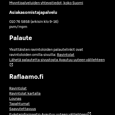
Myyntipalveluiden yhteystiedot, koko Suomi
Asiakasomistajapalvelu
010 76 5858 (arkisin klo 9-16)
pvm/mpm
Palaute
Yksittäisten ravintoloiden palautelinkit ovat
ravintoloiden omilla sivuilla:
Ravintolat
Lähetä palautetta sivustosta
Avautuu uuteen välilehteen
Raflaamo.fi
Ravintolat
Ravintolat kartalla
Lounas
Tapahtumat
Saavutettavuus
Evästeinformaatio
Avautuu uuteen välilehteen