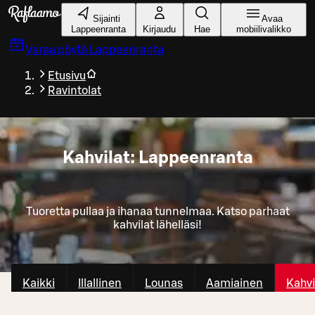
Siirry pääsisältöön
Sijainti
Avaa
Lappeenranta
Kirjaudu
Hae
mobiilivalikko
Varaa pöytä
Lappeenranta
Etusivu
Ravintolat
Kahvilat: Lappeenranta
Tuoretta pullaa ja ihanaa tunnelmaa. Katso parhaat
kahvilat lähelläsi!
Kaikki
Illallinen
Lounas
Aamiainen
Kahvi