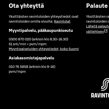
Ota yhteyttä
Palaute
Yksittäisten ravintoloiden yhteystiedot ovat
Yksittäisten r
ravintoloiden omilla sivuilla:
Ravintolat
ravintoloiden o
Lähetä palaut
Myyntipalvelu, pääkaupunkiseutu
välilehteen
0300 870 020 (arkisin klo 8.30-16.30)
51 snt/min + pvm/mpm
Myyntipalveluiden yhteystiedot, koko Suomi
Asiakasomistajapalvelu
010 76 5858 (arkisin klo 9-16)
pvm/mpm