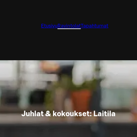
Etusivu
Ravintolat
Tapahtumat
Juhlat & kokoukset: Laitila