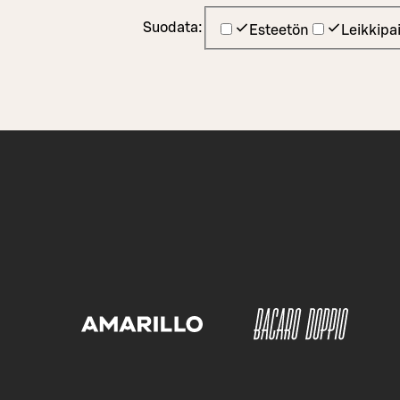
Suodata:
Esteetön
Leikkipa