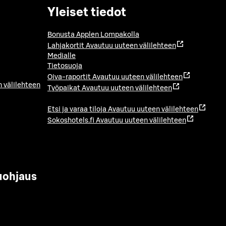
Yleiset tiedot
Bonusta Applen Lompakolla
Lahjakortit
Avautuu uuteen välilehteen
Medialle
Tietosuoja
Oiva-raportit
Avautuu uuteen välilehteen
 välilehteen
Työpaikat
Avautuu uuteen välilehteen
Etsi ja varaa tiloja
Avautuu uuteen välilehteen
Sokoshotels.fi
Avautuu uuteen välilehteen
uohjaus