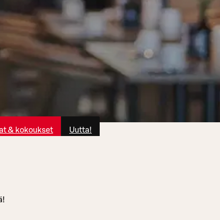
at & kokoukset
Uutta!
ä!