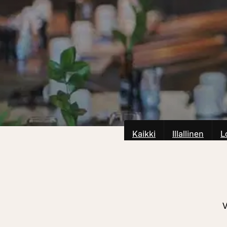
Kaikki
Illallinen
L
V