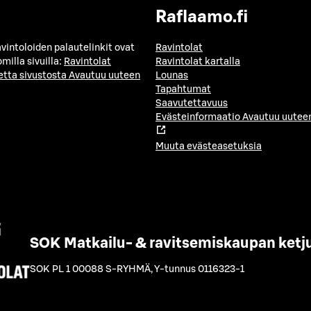
Raflaamo.fi
avintoloiden palautelinkit ovat
Ravintolat
milla sivuilla:
Ravintolat
Ravintolat kartalla
etta sivustosta
Avautuu uuteen
Lounas
Tapahtumat
Saavutettavuus
Evästeinformaatio
Avautuu uuteen
Muuta evästeasetuksia
SOK Matkailu- & ravitsemiskaupan ketj
SOK PL 1 00088 S-RYHMÄ
,
Y-tunnus 0116323-1