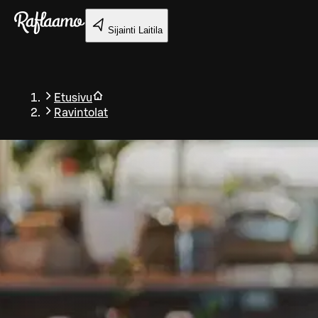
Siirry pääsisältöön
Sijainti
Laitila
Etusivu
Ravintolat