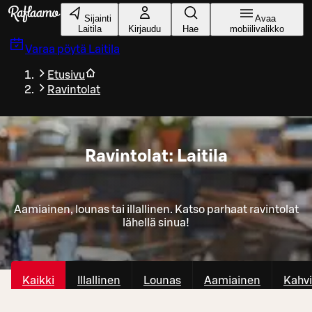
Siirry pääsisältöön
Sijainti
Avaa
Laitila
Kirjaudu
Hae
mobiilivalikko
Varaa pöytä
Laitila
Etusivu
Ravintolat
Ravintolat: Laitila
Aamiainen, lounas tai illallinen. Katso parhaat ravintolat
lähellä sinua!
Kaikki
Illallinen
Lounas
Aamiainen
Kahvi