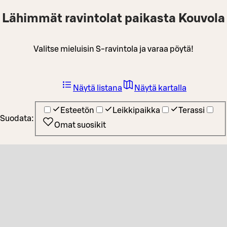
Lähimmät ravintolat paikasta Kouvola
Valitse mieluisin S-ravintola ja varaa pöytä!
Näytä listana
Näytä kartalla
Esteetön
Leikkipaikka
Terassi
Suodata:
Omat suosikit