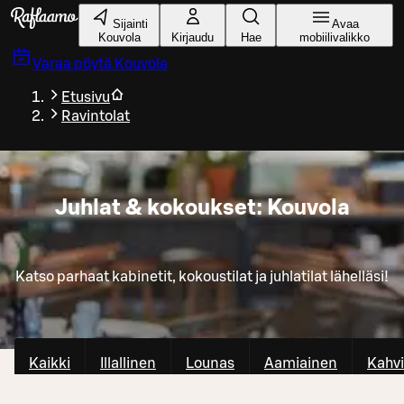
Siirry pääsisältöön
Sijainti
Avaa
Kouvola
Kirjaudu
Hae
mobiilivalikko
Varaa pöytä
Kouvola
Etusivu
Ravintolat
Juhlat & kokoukset: Kouvola
Katso parhaat kabinetit, kokoustilat ja juhlatilat lähelläsi!
Kaikki
Illallinen
Lounas
Aamiainen
Kahvi