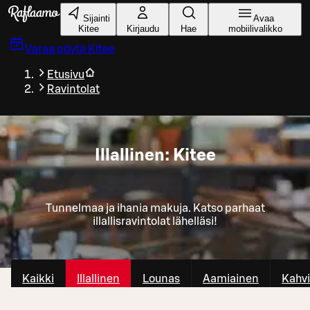
Siirry pääsisältöön
Sijainti
Avaa
Kitee
Kirjaudu
Hae
mobiilivalikko
Varaa pöytä
Kitee
Etusivu
Ravintolat
Illallinen: Kitee
Tunnelmaa ja ihania makuja. Katso parhaat
illallisravintolat lähelläsi!
Kaikki
Illallinen
Lounas
Aamiainen
Kahvi