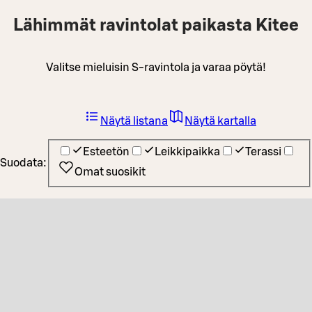
Lähimmät ravintolat paikasta Kitee
Valitse mieluisin S-ravintola ja varaa pöytä!
Näytä listana
Näytä kartalla
Esteetön
Leikkipaikka
Terassi
Suodata:
Omat suosikit