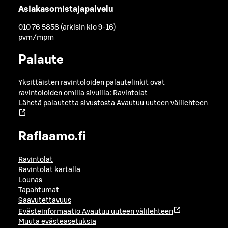
Asiakasomistajapalvelu
010 76 5858 (arkisin klo 9-16)
pvm/mpm
Palaute
Yksittäisten ravintoloiden palautelinkit ovat
ravintoloiden omilla sivuilla:
Ravintolat
Lähetä palautetta sivustosta
Avautuu uuteen välilehteen
Raflaamo.fi
Ravintolat
Ravintolat kartalla
Lounas
Tapahtumat
Saavutettavuus
Evästeinformaatio
Avautuu uuteen välilehteen
Muuta evästeasetuksia