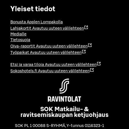
Yleiset tiedot
Bonusta Applen Lompakolla
Lahjakortit
Avautuu uuteen välilehteen
Medialle
Tietosuoja
Oiva-raportit
Avautuu uuteen välilehteen
Työpaikat
Avautuu uuteen välilehteen
Etsi ja varaa tiloja
Avautuu uuteen välilehteen
Sokoshotels.fi
Avautuu uuteen välilehteen
SOK Matkailu- &
ravitsemiskaupan ketjuohjaus
SOK PL 1 00088 S-RYHMÄ
,
Y-tunnus 0116323-1