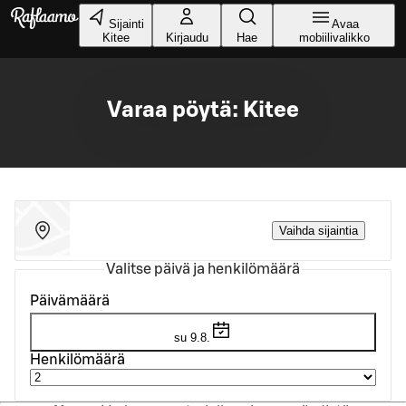
Siirry pääsisältöön
Sijainti
Avaa
Kitee
Kirjaudu
Hae
mobiilivalikko
Varaa pöytä: Kitee
Vaihda sijaintia
Valitse päivä ja henkilömäärä
Päivämäärä
su 9.8.
Henkilömäärä