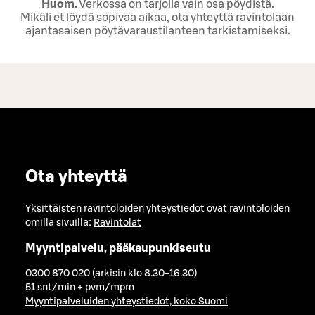
Huom.
Verkossa on tarjolla vain osa pöydistä.
Mikäli et löydä sopivaa aikaa, ota yhteyttä ravintolaan
ajantasaisen pöytävaraustilanteen tarkistamiseksi.
Ota yhteyttä
Yksittäisten ravintoloiden yhteystiedot ovat ravintoloiden
omilla sivuilla:
Ravintolat
Myyntipalvelu, pääkaupunkiseutu
0300 870 020 (arkisin klo 8.30-16.30)
51 snt/min + pvm/mpm
Myyntipalveluiden yhteystiedot, koko Suomi