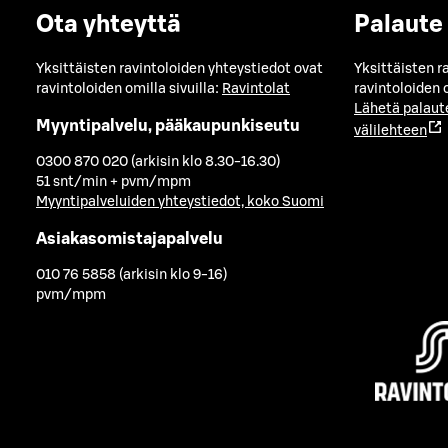
Ota yhteyttä
Palaute
Yksittäisten ravintoloiden yhteystiedot ovat
Yksittäisten r
ravintoloiden omilla sivuilla:
Ravintolat
ravintoloiden o
Lähetä palaut
Myyntipalvelu, pääkaupunkiseutu
välilehteen
0300 870 020 (arkisin klo 8.30-16.30)
51 snt/min + pvm/mpm
Myyntipalveluiden yhteystiedot, koko Suomi
Asiakasomistajapalvelu
010 76 5858 (arkisin klo 9-16)
pvm/mpm