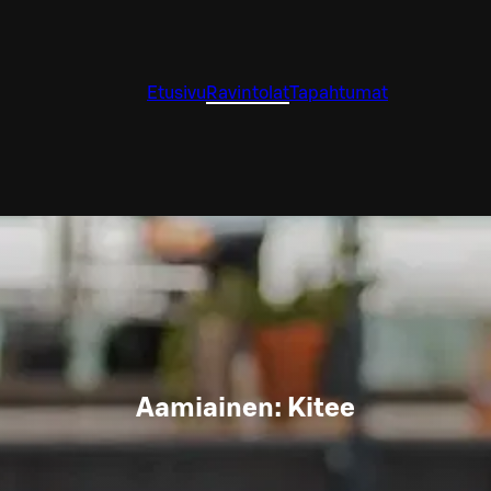
Etusivu
Ravintolat
Tapahtumat
Aamiainen: Kitee