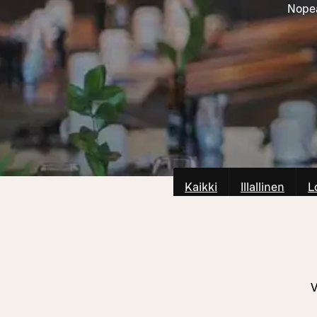
Nopea
Kaikki
Illallinen
L
V