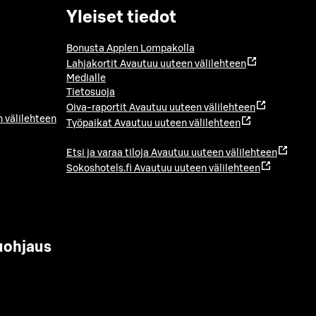
Yleiset tiedot
Bonusta Applen Lompakolla
Lahjakortit
Avautuu uuteen välilehteen
Medialle
Tietosuoja
Oiva-raportit
Avautuu uuteen välilehteen
 välilehteen
Työpaikat
Avautuu uuteen välilehteen
Etsi ja varaa tiloja
Avautuu uuteen välilehteen
Sokoshotels.fi
Avautuu uuteen välilehteen
uohjaus