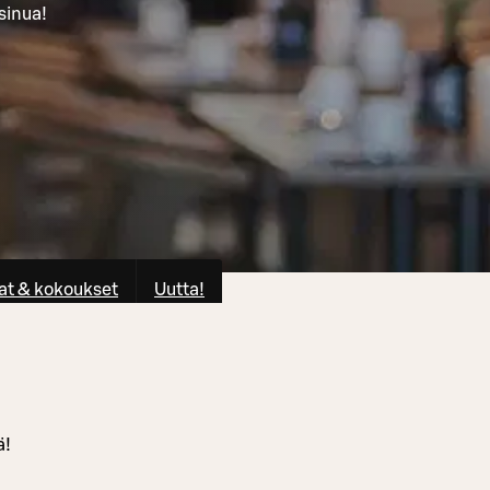
sinua!
at & kokoukset
Uutta!
ä!