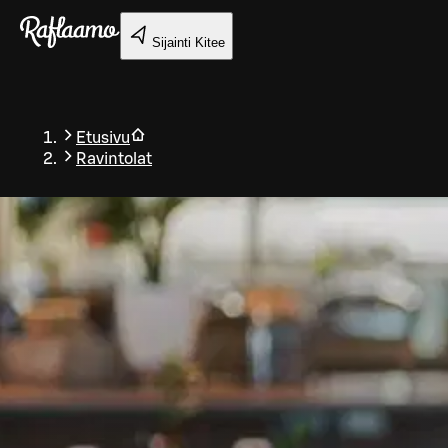
Siirry pääsisältöön
Sijainti
Kitee
Etusivu
Ravintolat