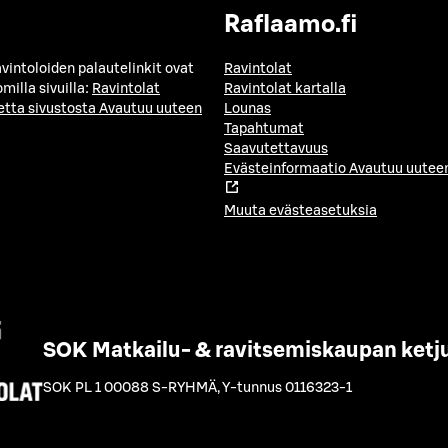
Raflaamo.fi
avintoloiden palautelinkit ovat
Ravintolat
milla sivuilla:
Ravintolat
Ravintolat kartalla
etta sivustosta
Avautuu uuteen
Lounas
Tapahtumat
Saavutettavuus
Evästeinformaatio
Avautuu uuteen
Muuta evästeasetuksia
SOK Matkailu- & ravitsemiskaupan ketj
SOK PL 1 00088 S-RYHMÄ
,
Y-tunnus 0116323-1