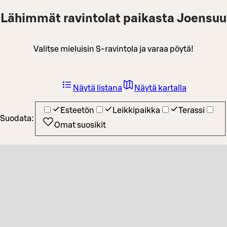
Lähimmät ravintolat paikasta Joensuu
Valitse mieluisin S-ravintola ja varaa pöytä!
Näytä listana
Näytä kartalla
Esteetön
Leikkipaikka
Terassi
Suodata:
Omat suosikit