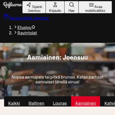
Siirry pääsisältöön
Sijainti
Avaa
Joensuu
Kirjaudu
Hae
mobiilivalikko
Varaa pöytä
Joensuu
Etusivu
Ravintolat
Aamiainen: Joensuu
Nopea aamupala tai pitkä brunssi. Katso parhaat
aamiaiset lähellä sinua!
Kaikki
Illallinen
Lounas
Aamiainen
Kahvi